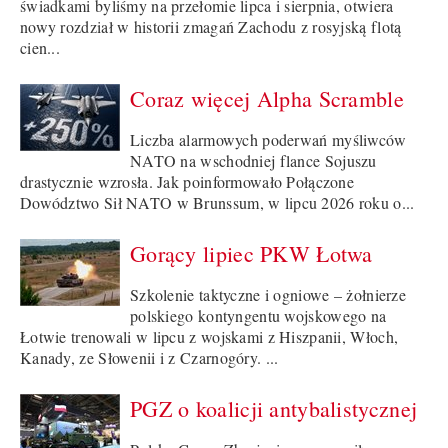
świadkami byliśmy na przełomie lipca i sierpnia, otwiera
nowy rozdział w historii zmagań Zachodu z rosyjską flotą
cien...
Coraz więcej Alpha Scramble
Liczba alarmowych poderwań myśliwców
NATO na wschodniej flance Sojuszu
drastycznie wzrosła. Jak poinformowało Połączone
Dowództwo Sił NATO w Brunssum, w lipcu 2026 roku o...
Gorący lipiec PKW Łotwa
Szkolenie taktyczne i ogniowe – żołnierze
polskiego kontyngentu wojskowego na
Łotwie trenowali w lipcu z wojskami z Hiszpanii, Włoch,
Kanady, ze Słowenii i z Czarnogóry. ...
PGZ o koalicji antybalistycznej