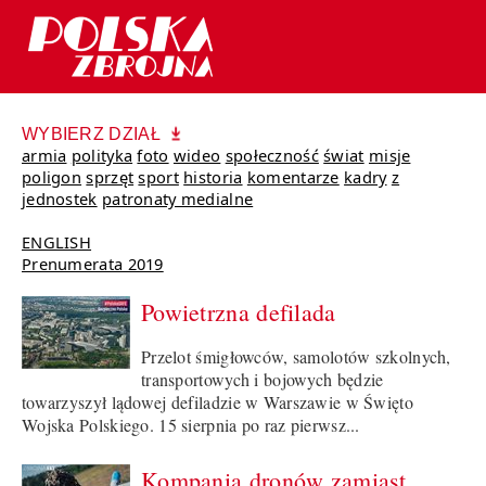
WYBIERZ DZIAŁ
armia
polityka
foto
wideo
społeczność
świat
misje
poligon
sprzęt
sport
historia
komentarze
kadry
z
jednostek
patronaty medialne
ENGLISH
Prenumerata 2019
Powietrzna defilada
Przelot śmigłowców, samolotów szkolnych,
transportowych i bojowych będzie
towarzyszył lądowej defiladzie w Warszawie w Święto
Wojska Polskiego. 15 sierpnia po raz pierwsz...
Kompania dronów zamiast