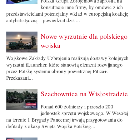
Polska Grupa Zbrojeniowa zaprosiła na
konsultacje inne firmy, by omówić z ich
przedstawicielami potencjalny wkład w europejską koalicję
antybalistyczną – powiedział dziś ...
Nowe wyrzutnie dla polskiego
wojska
Wojskowe Zakłady Uzbrojenia realizują dostawy kolejnych
wyrzutni iLauncher, które stanowią element rozwijanego
przez Polskę systemu obrony powietrznej Pilica+.
Przekazani...
Szachownica na Wisłostradzie
Ponad 600 żołnierzy i przeszło 200
jednostek sprzętu wojskowego. W Wesołej
na terenie 1 Brygady Pancernej trwają przygotowania do
defilady z okazji Święta Wojska Polskieg...