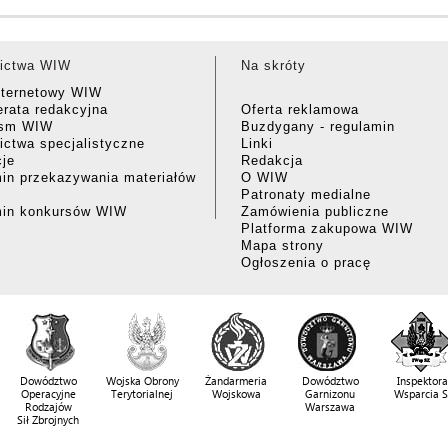
ictwa WIW
Na skróty
nternetowy WIW
rata redakcyjna
Oferta reklamowa
ism WIW
Buzdygany - regulamin
ctwa specjalistyczne
Linki
cje
Redakcja
in przekazywania materiałów
O WIW
Patronaty medialne
min konkursów WIW
Zamówienia publiczne
Platforma zakupowa WIW
Mapa strony
Ogłoszenia o pracę
Dowództwo
Wojska Obrony
Żandarmeria
Dowództwo
Inspektora
Operacyjne
Terytorialnej
Wojskowa
Garnizonu
Wsparcia 
Rodzajów
Warszawa
Sił Zbrojnych