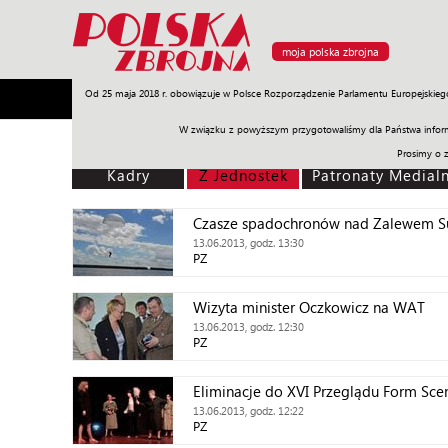
moja polska zbrojna
Od 25 maja 2018 r. obowiązuje w Polsce Rozporządzenie Parlamentu Europejskieg
Armia
Poligon
Sprzęt
Misje
Polityka
Prawo
W związku z powyższym przygotowaliśmy dla Państwa inform
Prosimy o 
Kadry
Z Jednostek
Patronaty Medial
Czasze spadochronów nad Zalewem S
13.06.2013, godz. 13:30
PZ
Wizyta minister Oczkowicz na WAT
13.06.2013, godz. 12:30
PZ
Eliminacje do XVI Przeglądu Form Sce
13.06.2013, godz. 12:22
PZ