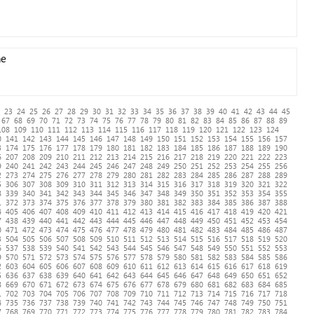
ne
23
24
25
26
27
28
29
30
31
32
33
34
35
36
37
38
39
40
41
42
43
44
45
67
68
69
70
71
72
73
74
75
76
77
78
79
80
81
82
83
84
85
86
87
88
89
108
109
110
111
112
113
114
115
116
117
118
119
120
121
122
123
124
0
141
142
143
144
145
146
147
148
149
150
151
152
153
154
155
156
157
3
174
175
176
177
178
179
180
181
182
183
184
185
186
187
188
189
190
6
207
208
209
210
211
212
213
214
215
216
217
218
219
220
221
222
223
9
240
241
242
243
244
245
246
247
248
249
250
251
252
253
254
255
256
2
273
274
275
276
277
278
279
280
281
282
283
284
285
286
287
288
289
5
306
307
308
309
310
311
312
313
314
315
316
317
318
319
320
321
322
8
339
340
341
342
343
344
345
346
347
348
349
350
351
352
353
354
355
1
372
373
374
375
376
377
378
379
380
381
382
383
384
385
386
387
388
4
405
406
407
408
409
410
411
412
413
414
415
416
417
418
419
420
421
7
438
439
440
441
442
443
444
445
446
447
448
449
450
451
452
453
454
0
471
472
473
474
475
476
477
478
479
480
481
482
483
484
485
486
487
3
504
505
506
507
508
509
510
511
512
513
514
515
516
517
518
519
520
6
537
538
539
540
541
542
543
544
545
546
547
548
549
550
551
552
553
9
570
571
572
573
574
575
576
577
578
579
580
581
582
583
584
585
586
2
603
604
605
606
607
608
609
610
611
612
613
614
615
616
617
618
619
5
636
637
638
639
640
641
642
643
644
645
646
647
648
649
650
651
652
8
669
670
671
672
673
674
675
676
677
678
679
680
681
682
683
684
685
1
702
703
704
705
706
707
708
709
710
711
712
713
714
715
716
717
718
4
735
736
737
738
739
740
741
742
743
744
745
746
747
748
749
750
751
7
768
769
770
771
772
773
774
775
776
777
778
779
780
781
782
783
784