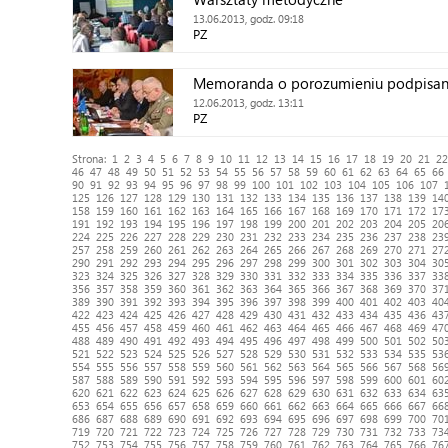
13.06.2013, godz. 09:18
PZ
Memoranda o porozumieniu podpisa
12.06.2013, godz. 13:11
PZ
Strona:
1
2
3
4
5
6
7
8
9
10
11
12
13
14
15
16
17
18
19
20
21
22
46
47
48
49
50
51
52
53
54
55
56
57
58
59
60
61
62
63
64
65
66
90
91
92
93
94
95
96
97
98
99
100
101
102
103
104
105
106
107
125
126
127
128
129
130
131
132
133
134
135
136
137
138
139
14
158
159
160
161
162
163
164
165
166
167
168
169
170
171
172
17
191
192
193
194
195
196
197
198
199
200
201
202
203
204
205
20
224
225
226
227
228
229
230
231
232
233
234
235
236
237
238
23
257
258
259
260
261
262
263
264
265
266
267
268
269
270
271
27
290
291
292
293
294
295
296
297
298
299
300
301
302
303
304
30
323
324
325
326
327
328
329
330
331
332
333
334
335
336
337
33
356
357
358
359
360
361
362
363
364
365
366
367
368
369
370
37
389
390
391
392
393
394
395
396
397
398
399
400
401
402
403
40
422
423
424
425
426
427
428
429
430
431
432
433
434
435
436
43
455
456
457
458
459
460
461
462
463
464
465
466
467
468
469
47
488
489
490
491
492
493
494
495
496
497
498
499
500
501
502
50
521
522
523
524
525
526
527
528
529
530
531
532
533
534
535
53
554
555
556
557
558
559
560
561
562
563
564
565
566
567
568
56
587
588
589
590
591
592
593
594
595
596
597
598
599
600
601
60
620
621
622
623
624
625
626
627
628
629
630
631
632
633
634
63
653
654
655
656
657
658
659
660
661
662
663
664
665
666
667
66
686
687
688
689
690
691
692
693
694
695
696
697
698
699
700
70
719
720
721
722
723
724
725
726
727
728
729
730
731
732
733
73
752
753
754
755
756
757
758
759
760
761
762
763
764
765
766
76