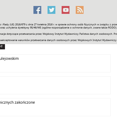
o i Rady (UE) 2016/679 z dnia 27 kwietnia 2016 r. w sprawie ochrony osób fizycznych w związku z 
Świat
Społeczność
Sport
Historia
Galerie
Wideo
ENGLI
oraz uchylenia dyrektywy 95/46/WE (ogólne rozporządzenie o ochronie danych, zwane także RODO).
acje dotyczące przetwarzania przez Wojskowy Instytut Wydawniczy Państwa danych osobowych. Pro
zaakceptowanie warunków przetwarzania danych osobowych przez Wojskowych Instytut Wydawniczy
ne
ulejowskim
nicznych zakończone