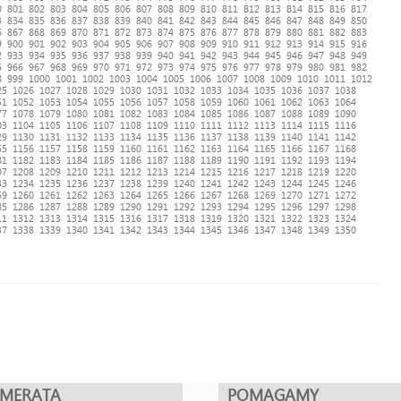
0
801
802
803
804
805
806
807
808
809
810
811
812
813
814
815
816
817
3
834
835
836
837
838
839
840
841
842
843
844
845
846
847
848
849
850
6
867
868
869
870
871
872
873
874
875
876
877
878
879
880
881
882
883
9
900
901
902
903
904
905
906
907
908
909
910
911
912
913
914
915
916
2
933
934
935
936
937
938
939
940
941
942
943
944
945
946
947
948
949
5
966
967
968
969
970
971
972
973
974
975
976
977
978
979
980
981
982
8
999
1000
1001
1002
1003
1004
1005
1006
1007
1008
1009
1010
1011
1012
25
1026
1027
1028
1029
1030
1031
1032
1033
1034
1035
1036
1037
1038
51
1052
1053
1054
1055
1056
1057
1058
1059
1060
1061
1062
1063
1064
77
1078
1079
1080
1081
1082
1083
1084
1085
1086
1087
1088
1089
1090
03
1104
1105
1106
1107
1108
1109
1110
1111
1112
1113
1114
1115
1116
29
1130
1131
1132
1133
1134
1135
1136
1137
1138
1139
1140
1141
1142
55
1156
1157
1158
1159
1160
1161
1162
1163
1164
1165
1166
1167
1168
81
1182
1183
1184
1185
1186
1187
1188
1189
1190
1191
1192
1193
1194
07
1208
1209
1210
1211
1212
1213
1214
1215
1216
1217
1218
1219
1220
33
1234
1235
1236
1237
1238
1239
1240
1241
1242
1243
1244
1245
1246
59
1260
1261
1262
1263
1264
1265
1266
1267
1268
1269
1270
1271
1272
85
1286
1287
1288
1289
1290
1291
1292
1293
1294
1295
1296
1297
1298
11
1312
1313
1314
1315
1316
1317
1318
1319
1320
1321
1322
1323
1324
37
1338
1339
1340
1341
1342
1343
1344
1345
1346
1347
1348
1349
1350
UMERATA
POMAGAMY