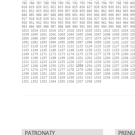
785
786
787
788
789
790
791
792
793
794
795
796
797
798
799
80
818
819
820
821
822
823
824
825
826
827
828
829
830
831
832
83
851
852
853
854
855
856
857
858
859
860
861
862
863
864
865
86
884
885
886
887
888
889
890
891
892
893
894
895
896
897
898
89
917
918
919
920
921
922
923
924
925
926
927
928
929
930
931
93
950
951
952
953
954
955
956
957
958
959
960
961
962
963
964
96
983
984
985
986
987
988
989
990
991
992
993
994
995
996
997
99
1013
1014
1015
1016
1017
1018
1019
1020
1021
1022
1023
1024
10
1039
1040
1041
1042
1043
1044
1045
1046
1047
1048
1049
1050
10
1065
1066
1067
1068
1069
1070
1071
1072
1073
1074
1075
1076
10
1091
1092
1093
1094
1095
1096
1097
1098
1099
1100
1101
1102
11
1117
1118
1119
1120
1121
1122
1123
1124
1125
1126
1127
1128
11
1143
1144
1145
1146
1147
1148
1149
1150
1151
1152
1153
1154
11
1169
1170
1171
1172
1173
1174
1175
1176
1177
1178
1179
1180
11
1195
1196
1197
1198
1199
1200
1201
1202
1203
1204
1205
1206
12
1221
1222
1223
1224
1225
1226
1227
1228
1229
1230
1231
1232
12
1247
1248
1249
1250
1251
1252
1253
1254
1255
1256
1257
1258
12
1273
1274
1275
1276
1277
1278
1279
1280
1281
1282
1283
1284
12
1299
1300
1301
1302
1303
1304
1305
1306
1307
1308
1309
1310
13
1325
1326
1327
1328
1329
1330
1331
1332
1333
1334
1335
1336
13
1351
1352
1353
1354
1355
1356
1357
1358
1359
PATRONATY
PREN