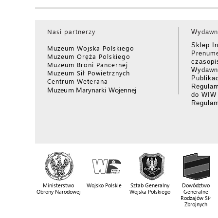
Nasi partnerzy
Wydawn
Sklep I
Muzeum Wojska Polskiego
Prenume
Muzeum Oręża Polskiego
czasop
Muzeum Broni Pancernej
Wydawni
Muzeum Sił Powietrznych
Publika
Centrum Weterana
Regulam
Muzeum Marynarki Wojennej
do WIW
Regula
Ministerstwo
Wojsko Polskie
Sztab Generalny
Dowództwo
Obrony Narodowej
Wojska Polskiego
Generalne
Rodzajów Sił
Zbrojnych