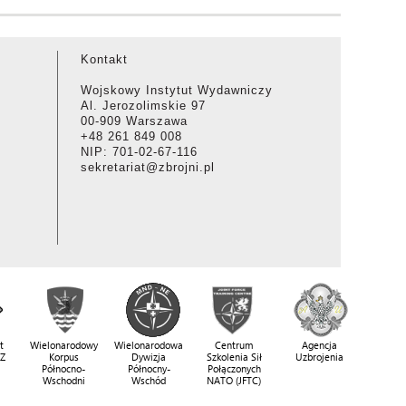
Kontakt
Wojskowy Instytut Wydawniczy
Al. Jerozolimskie 97
00-909 Warszawa
+48 261 849 008
NIP: 701-02-67-116
sekretariat@zbrojni.pl
t
Wielonarodowy
Wielonarodowa
Centrum
Agencja
SZ
Korpus
Dywizja
Szkolenia Sił
Uzbrojenia
Północno-
Północny-
Połączonych
Wschodni
Wschód
NATO (JFTC)