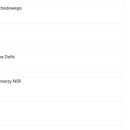
mochodowego
w Delhi
łnierzy NSR