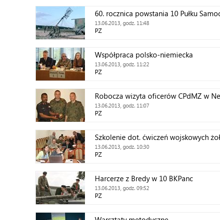
60. rocznica powstania 10 Pułku Sa
13.06.2013, godz. 11:48
PZ
Współpraca polsko-niemiecka
13.06.2013, godz. 11:22
PZ
Robocza wizyta oficerów CPdMZ w Ne
13.06.2013, godz. 11:07
PZ
Szkolenie dot. ćwiczeń wojskowych żo
13.06.2013, godz. 10:30
PZ
Harcerze z Bredy w 10 BKPanc
13.06.2013, godz. 09:52
PZ
Warsztaty metodyczne