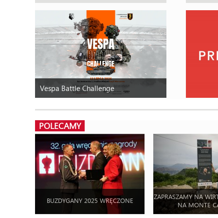
Vespa Battle Challenge
POLECAMY
ZAPRASZAMY NA WIR
BUZDYGANY 2025 WRĘCZONE
NA MONTE C