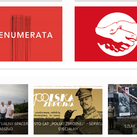
TUALNY SPACER
STO LAT „POLSKI ZBROJNEJ” - SERWIS
SZLAK
ASSINO
SPECJALNY