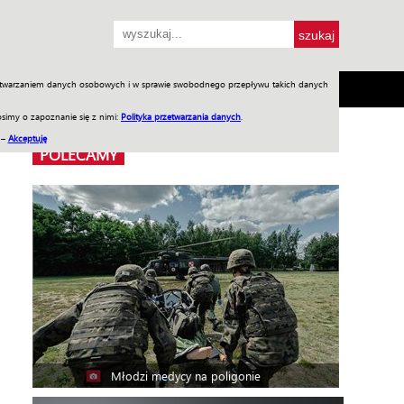
przetwarzaniem danych osobowych i w sprawie swobodnego przepływu takich danych
SH
SKLEP
Jednodniówki
Praca w WIW
simy o zapoznanie się z nimi:
Polityka przetwarzania danych
.
 –
Akceptuję
POLECAMY
Młodzi medycy na poligonie