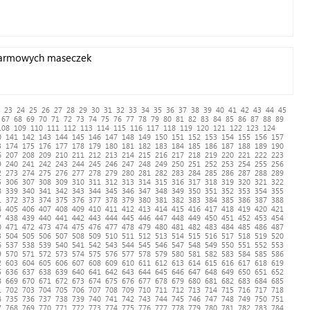
y darmowych maseczek
23
24
25
26
27
28
29
30
31
32
33
34
35
36
37
38
39
40
41
42
43
44
45
67
68
69
70
71
72
73
74
75
76
77
78
79
80
81
82
83
84
85
86
87
88
89
108
109
110
111
112
113
114
115
116
117
118
119
120
121
122
123
124
0
141
142
143
144
145
146
147
148
149
150
151
152
153
154
155
156
157
3
174
175
176
177
178
179
180
181
182
183
184
185
186
187
188
189
190
6
207
208
209
210
211
212
213
214
215
216
217
218
219
220
221
222
223
9
240
241
242
243
244
245
246
247
248
249
250
251
252
253
254
255
256
2
273
274
275
276
277
278
279
280
281
282
283
284
285
286
287
288
289
5
306
307
308
309
310
311
312
313
314
315
316
317
318
319
320
321
322
8
339
340
341
342
343
344
345
346
347
348
349
350
351
352
353
354
355
1
372
373
374
375
376
377
378
379
380
381
382
383
384
385
386
387
388
4
405
406
407
408
409
410
411
412
413
414
415
416
417
418
419
420
421
7
438
439
440
441
442
443
444
445
446
447
448
449
450
451
452
453
454
0
471
472
473
474
475
476
477
478
479
480
481
482
483
484
485
486
487
3
504
505
506
507
508
509
510
511
512
513
514
515
516
517
518
519
520
6
537
538
539
540
541
542
543
544
545
546
547
548
549
550
551
552
553
9
570
571
572
573
574
575
576
577
578
579
580
581
582
583
584
585
586
2
603
604
605
606
607
608
609
610
611
612
613
614
615
616
617
618
619
5
636
637
638
639
640
641
642
643
644
645
646
647
648
649
650
651
652
8
669
670
671
672
673
674
675
676
677
678
679
680
681
682
683
684
685
1
702
703
704
705
706
707
708
709
710
711
712
713
714
715
716
717
718
4
735
736
737
738
739
740
741
742
743
744
745
746
747
748
749
750
751
7
768
769
770
771
772
773
774
775
776
777
778
779
780
781
782
783
784