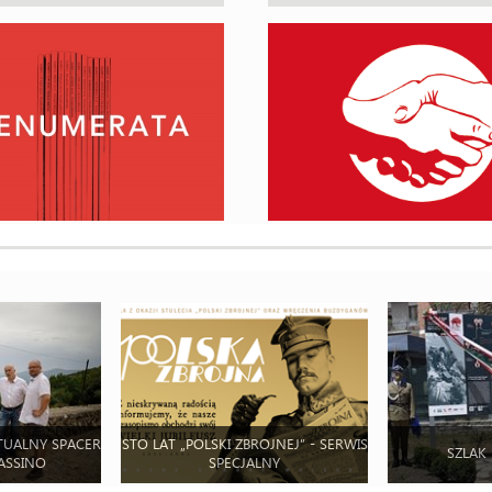
TUALNY SPACER
STO LAT „POLSKI ZBROJNEJ” - SERWIS
SZLAK
ASSINO
SPECJALNY