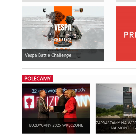
Vespa Battle Challenge
POLECAMY
ZAPRASZAMY NA WIR
BUZDYGANY 2025 WRĘCZONE
NA MONTE C