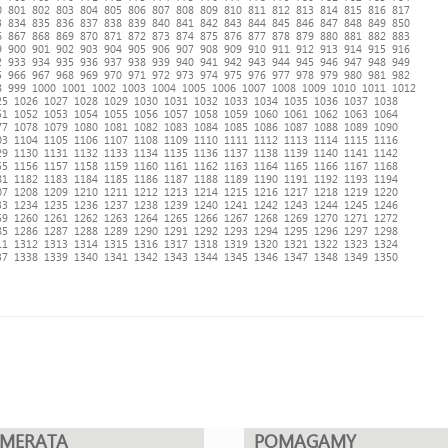
0
801
802
803
804
805
806
807
808
809
810
811
812
813
814
815
816
817
3
834
835
836
837
838
839
840
841
842
843
844
845
846
847
848
849
850
6
867
868
869
870
871
872
873
874
875
876
877
878
879
880
881
882
883
9
900
901
902
903
904
905
906
907
908
909
910
911
912
913
914
915
916
2
933
934
935
936
937
938
939
940
941
942
943
944
945
946
947
948
949
5
966
967
968
969
970
971
972
973
974
975
976
977
978
979
980
981
982
8
999
1000
1001
1002
1003
1004
1005
1006
1007
1008
1009
1010
1011
1012
25
1026
1027
1028
1029
1030
1031
1032
1033
1034
1035
1036
1037
1038
51
1052
1053
1054
1055
1056
1057
1058
1059
1060
1061
1062
1063
1064
77
1078
1079
1080
1081
1082
1083
1084
1085
1086
1087
1088
1089
1090
03
1104
1105
1106
1107
1108
1109
1110
1111
1112
1113
1114
1115
1116
29
1130
1131
1132
1133
1134
1135
1136
1137
1138
1139
1140
1141
1142
55
1156
1157
1158
1159
1160
1161
1162
1163
1164
1165
1166
1167
1168
81
1182
1183
1184
1185
1186
1187
1188
1189
1190
1191
1192
1193
1194
07
1208
1209
1210
1211
1212
1213
1214
1215
1216
1217
1218
1219
1220
33
1234
1235
1236
1237
1238
1239
1240
1241
1242
1243
1244
1245
1246
59
1260
1261
1262
1263
1264
1265
1266
1267
1268
1269
1270
1271
1272
85
1286
1287
1288
1289
1290
1291
1292
1293
1294
1295
1296
1297
1298
11
1312
1313
1314
1315
1316
1317
1318
1319
1320
1321
1322
1323
1324
37
1338
1339
1340
1341
1342
1343
1344
1345
1346
1347
1348
1349
1350
UMERATA
POMAGAMY