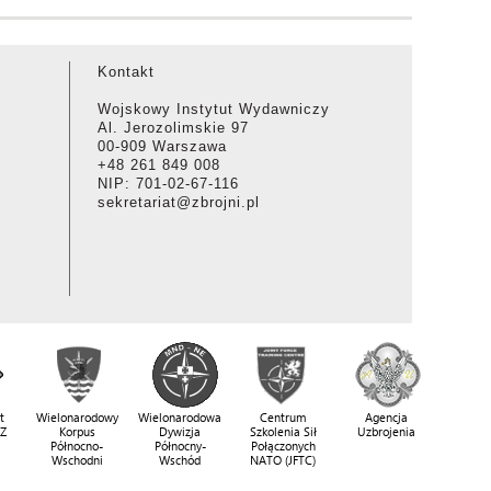
Kontakt
Wojskowy Instytut Wydawniczy
Al. Jerozolimskie 97
00-909 Warszawa
+48 261 849 008
NIP: 701-02-67-116
sekretariat@zbrojni.pl
t
Wielonarodowy
Wielonarodowa
Centrum
Agencja
SZ
Korpus
Dywizja
Szkolenia Sił
Uzbrojenia
Północno-
Północny-
Połączonych
Wschodni
Wschód
NATO (JFTC)