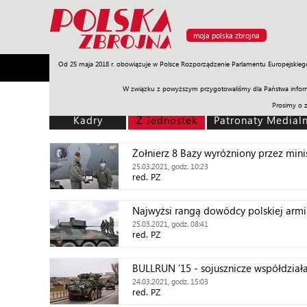
moja polska zbrojna
Od 25 maja 2018 r. obowiązuje w Polsce Rozporządzenie Parlamentu Europejskieg
Armia
Poligon
Sprzęt
Misje
Polityka
Prawo
W związku z powyższym przygotowaliśmy dla Państwa inform
Prosimy o 
Kadry
Z Jednostek
Patronaty Medial
Żołnierz 8 Bazy wyróżniony przez min
25.03.2021, godz. 10:23
red. PZ
Najwyżsi rangą dowódcy polskiej armi
25.03.2021, godz. 08:41
red. PZ
BULLRUN '15 - sojusznicze współdział
24.03.2021, godz. 15:03
red. PZ