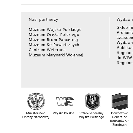
Nasi partnerzy
Wydawn
Sklep I
Muzeum Wojska Polskiego
Prenume
Muzeum Oręża Polskiego
czasop
Muzeum Broni Pancernej
Wydawni
Muzeum Sił Powietrznych
Publika
Centrum Weterana
Regulam
Muzeum Marynarki Wojennej
do WIW
Regula
Ministerstwo
Wojsko Polskie
Sztab Generalny
Dowództwo
Obrony Narodowej
Wojska Polskiego
Generalne
Rodzajów Sił
Zbrojnych