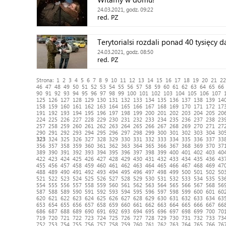
24.03.2021, godz. 09:22
red. PZ
Terytorialsi rozdali ponad 40 tysięc
24.03.2021, godz. 08:50
red. PZ
Strona:
1
2
3
4
5
6
7
8
9
10
11
12
13
14
15
16
17
18
19
20
21
22
46
47
48
49
50
51
52
53
54
55
56
57
58
59
60
61
62
63
64
65
66
90
91
92
93
94
95
96
97
98
99
100
101
102
103
104
105
106
107
125
126
127
128
129
130
131
132
133
134
135
136
137
138
139
14
158
159
160
161
162
163
164
165
166
167
168
169
170
171
172
17
191
192
193
194
195
196
197
198
199
200
201
202
203
204
205
20
224
225
226
227
228
229
230
231
232
233
234
235
236
237
238
23
257
258
259
260
261
262
263
264
265
266
267
268
269
270
271
27
290
291
292
293
294
295
296
297
298
299
300
301
302
303
304
30
323
324
325
326
327
328
329
330
331
332
333
334
335
336
337
33
356
357
358
359
360
361
362
363
364
365
366
367
368
369
370
37
389
390
391
392
393
394
395
396
397
398
399
400
401
402
403
40
422
423
424
425
426
427
428
429
430
431
432
433
434
435
436
43
455
456
457
458
459
460
461
462
463
464
465
466
467
468
469
47
488
489
490
491
492
493
494
495
496
497
498
499
500
501
502
50
521
522
523
524
525
526
527
528
529
530
531
532
533
534
535
53
554
555
556
557
558
559
560
561
562
563
564
565
566
567
568
56
587
588
589
590
591
592
593
594
595
596
597
598
599
600
601
60
620
621
622
623
624
625
626
627
628
629
630
631
632
633
634
63
653
654
655
656
657
658
659
660
661
662
663
664
665
666
667
66
686
687
688
689
690
691
692
693
694
695
696
697
698
699
700
70
719
720
721
722
723
724
725
726
727
728
729
730
731
732
733
73
752
753
754
755
756
757
758
759
760
761
762
763
764
765
766
76