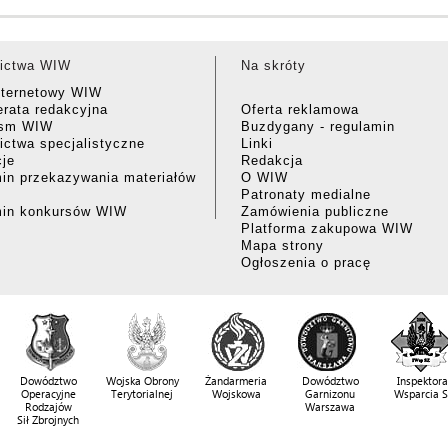
ictwa WIW
Na skróty
nternetowy WIW
rata redakcyjna
Oferta reklamowa
ism WIW
Buzdygany - regulamin
ctwa specjalistyczne
Linki
cje
Redakcja
in przekazywania materiałów
O WIW
Patronaty medialne
min konkursów WIW
Zamówienia publiczne
Platforma zakupowa WIW
Mapa strony
Ogłoszenia o pracę
Dowództwo
Wojska Obrony
Żandarmeria
Dowództwo
Inspektora
Operacyjne
Terytorialnej
Wojskowa
Garnizonu
Wsparcia 
Rodzajów
Warszawa
Sił Zbrojnych