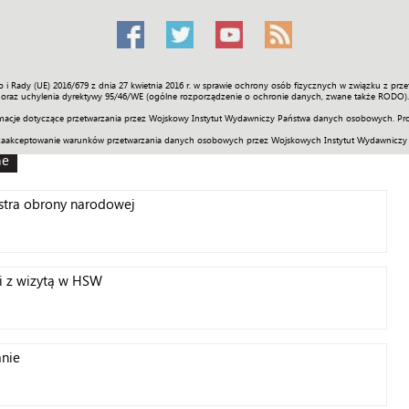
o i Rady (UE) 2016/679 z dnia 27 kwietnia 2016 r. w sprawie ochrony osób fizycznych w związku z 
Świat
Społeczność
Sport
Historia
Galerie
Wideo
ENGLI
oraz uchylenia dyrektywy 95/46/WE (ogólne rozporządzenie o ochronie danych, zwane także RODO).
acje dotyczące przetwarzania przez Wojskowy Instytut Wydawniczy Państwa danych osobowych. Pro
zaakceptowanie warunków przetwarzania danych osobowych przez Wojskowych Instytut Wydawniczy
ne
istra obrony narodowej
i z wizytą w HSW
anie