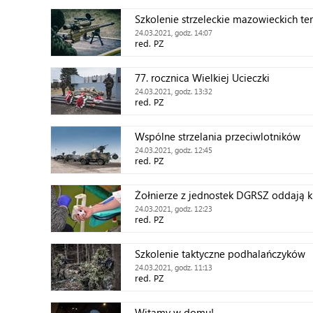
Szkolenie strzeleckie mazowieckich te
24.03.2021, godz. 14:07
red. PZ
77. rocznica Wielkiej Ucieczki
24.03.2021, godz. 13:32
red. PZ
Wspólne strzelania przeciwlotników
24.03.2021, godz. 12:45
red. PZ
Żołnierze z jednostek DGRSZ oddają 
24.03.2021, godz. 12:23
red. PZ
Szkolenie taktyczne podhalańczyków
24.03.2021, godz. 11:13
red. PZ
Witamy w domu!