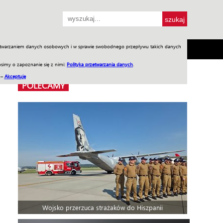
przetwarzaniem danych osobowych i w sprawie swobodnego przepływu takich danych
SH
SKLEP
Jednodniówki
Praca w WIW
simy o zapoznanie się z nimi:
Polityka przetwarzania danych
.
 –
Akceptuję
POLECAMY
Wojsko przerzuca strażaków do Hiszpanii