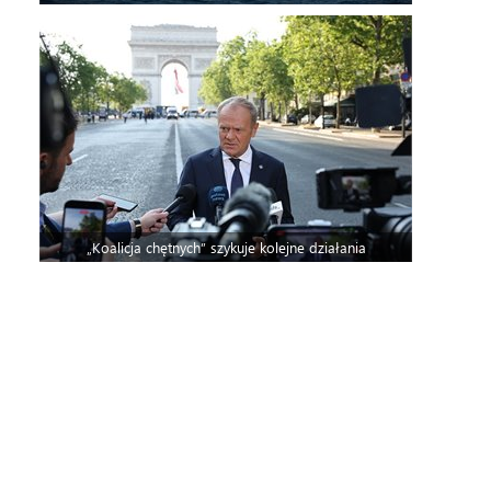
„Koalicja chętnych” szykuje kolejne działania