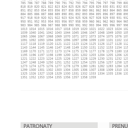
785
786
787
788
789
790
791
792
793
794
795
796
797
798
799
80
818
819
820
821
822
823
824
825
826
827
828
829
830
831
832
83
851
852
853
854
855
856
857
858
859
860
861
862
863
864
865
86
884
885
886
887
888
889
890
891
892
893
894
895
896
897
898
89
917
918
919
920
921
922
923
924
925
926
927
928
929
930
931
93
950
951
952
953
954
955
956
957
958
959
960
961
962
963
964
96
983
984
985
986
987
988
989
990
991
992
993
994
995
996
997
99
1013
1014
1015
1016
1017
1018
1019
1020
1021
1022
1023
1024
10
1039
1040
1041
1042
1043
1044
1045
1046
1047
1048
1049
1050
10
1065
1066
1067
1068
1069
1070
1071
1072
1073
1074
1075
1076
10
1091
1092
1093
1094
1095
1096
1097
1098
1099
1100
1101
1102
11
1117
1118
1119
1120
1121
1122
1123
1124
1125
1126
1127
1128
11
1143
1144
1145
1146
1147
1148
1149
1150
1151
1152
1153
1154
11
1169
1170
1171
1172
1173
1174
1175
1176
1177
1178
1179
1180
11
1195
1196
1197
1198
1199
1200
1201
1202
1203
1204
1205
1206
12
1221
1222
1223
1224
1225
1226
1227
1228
1229
1230
1231
1232
12
1247
1248
1249
1250
1251
1252
1253
1254
1255
1256
1257
1258
12
1273
1274
1275
1276
1277
1278
1279
1280
1281
1282
1283
1284
12
1299
1300
1301
1302
1303
1304
1305
1306
1307
1308
1309
1310
13
1325
1326
1327
1328
1329
1330
1331
1332
1333
1334
1335
1336
13
1351
1352
1353
1354
1355
1356
1357
1358
1359
PATRONATY
PREN