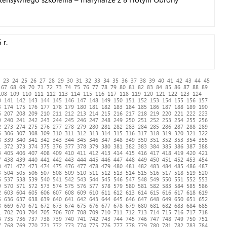
OSEIDON.
 r.
23
24
25
26
27
28
29
30
31
32
33
34
35
36
37
38
39
40
41
42
43
44
45
67
68
69
70
71
72
73
74
75
76
77
78
79
80
81
82
83
84
85
86
87
88
89
108
109
110
111
112
113
114
115
116
117
118
119
120
121
122
123
124
0
141
142
143
144
145
146
147
148
149
150
151
152
153
154
155
156
157
3
174
175
176
177
178
179
180
181
182
183
184
185
186
187
188
189
190
6
207
208
209
210
211
212
213
214
215
216
217
218
219
220
221
222
223
9
240
241
242
243
244
245
246
247
248
249
250
251
252
253
254
255
256
2
273
274
275
276
277
278
279
280
281
282
283
284
285
286
287
288
289
5
306
307
308
309
310
311
312
313
314
315
316
317
318
319
320
321
322
8
339
340
341
342
343
344
345
346
347
348
349
350
351
352
353
354
355
1
372
373
374
375
376
377
378
379
380
381
382
383
384
385
386
387
388
4
405
406
407
408
409
410
411
412
413
414
415
416
417
418
419
420
421
7
438
439
440
441
442
443
444
445
446
447
448
449
450
451
452
453
454
0
471
472
473
474
475
476
477
478
479
480
481
482
483
484
485
486
487
3
504
505
506
507
508
509
510
511
512
513
514
515
516
517
518
519
520
6
537
538
539
540
541
542
543
544
545
546
547
548
549
550
551
552
553
9
570
571
572
573
574
575
576
577
578
579
580
581
582
583
584
585
586
2
603
604
605
606
607
608
609
610
611
612
613
614
615
616
617
618
619
5
636
637
638
639
640
641
642
643
644
645
646
647
648
649
650
651
652
8
669
670
671
672
673
674
675
676
677
678
679
680
681
682
683
684
685
1
702
703
704
705
706
707
708
709
710
711
712
713
714
715
716
717
718
4
735
736
737
738
739
740
741
742
743
744
745
746
747
748
749
750
751
7
768
769
770
771
772
773
774
775
776
777
778
779
780
781
782
783
784