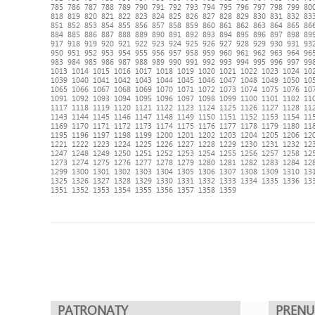
785
786
787
788
789
790
791
792
793
794
795
796
797
798
799
80
818
819
820
821
822
823
824
825
826
827
828
829
830
831
832
83
851
852
853
854
855
856
857
858
859
860
861
862
863
864
865
86
884
885
886
887
888
889
890
891
892
893
894
895
896
897
898
89
917
918
919
920
921
922
923
924
925
926
927
928
929
930
931
93
950
951
952
953
954
955
956
957
958
959
960
961
962
963
964
96
983
984
985
986
987
988
989
990
991
992
993
994
995
996
997
99
1013
1014
1015
1016
1017
1018
1019
1020
1021
1022
1023
1024
10
1039
1040
1041
1042
1043
1044
1045
1046
1047
1048
1049
1050
10
1065
1066
1067
1068
1069
1070
1071
1072
1073
1074
1075
1076
10
1091
1092
1093
1094
1095
1096
1097
1098
1099
1100
1101
1102
11
1117
1118
1119
1120
1121
1122
1123
1124
1125
1126
1127
1128
11
1143
1144
1145
1146
1147
1148
1149
1150
1151
1152
1153
1154
11
1169
1170
1171
1172
1173
1174
1175
1176
1177
1178
1179
1180
11
1195
1196
1197
1198
1199
1200
1201
1202
1203
1204
1205
1206
12
1221
1222
1223
1224
1225
1226
1227
1228
1229
1230
1231
1232
12
1247
1248
1249
1250
1251
1252
1253
1254
1255
1256
1257
1258
12
1273
1274
1275
1276
1277
1278
1279
1280
1281
1282
1283
1284
12
1299
1300
1301
1302
1303
1304
1305
1306
1307
1308
1309
1310
13
1325
1326
1327
1328
1329
1330
1331
1332
1333
1334
1335
1336
13
1351
1352
1353
1354
1355
1356
1357
1358
1359
PATRONATY
PREN