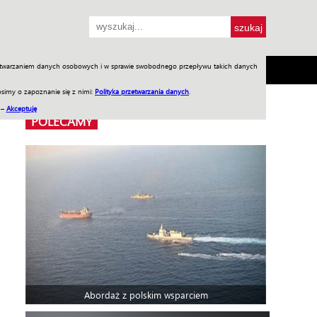
przetwarzaniem danych osobowych i w sprawie swobodnego przepływu takich danych
SH
SKLEP
Jednodniówki
Praca w WIW
simy o zapoznanie się z nimi:
Polityka przetwarzania danych
.
 –
Akceptuję
POLECAMY
Abordaż z polskim wsparciem