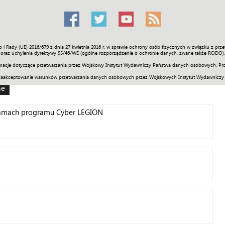
o i Rady (UE) 2016/679 z dnia 27 kwietnia 2016 r. w sprawie ochrony osób fizycznych w związku z 
Świat
Społeczność
Sport
Historia
Galerie
Wideo
ENGLI
oraz uchylenia dyrektywy 95/46/WE (ogólne rozporządzenie o ochronie danych, zwane także RODO).
acje dotyczące przetwarzania przez Wojskowy Instytut Wydawniczy Państwa danych osobowych. Pro
zaakceptowanie warunków przetwarzania danych osobowych przez Wojskowych Instytut Wydawniczy
ne
 ramach programu Cyber LEGION