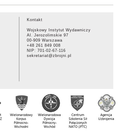
Kontakt
Wojskowy Instytut Wydawniczy
Al. Jerozolimskie 97
00-909 Warszawa
+48 261 849 008
NIP: 701-02-67-116
sekretariat@zbrojni.pl
t
Wielonarodowy
Wielonarodowa
Centrum
Agencja
SZ
Korpus
Dywizja
Szkolenia Sił
Uzbrojenia
Północno-
Północny-
Połączonych
Wschodni
Wschód
NATO (JFTC)