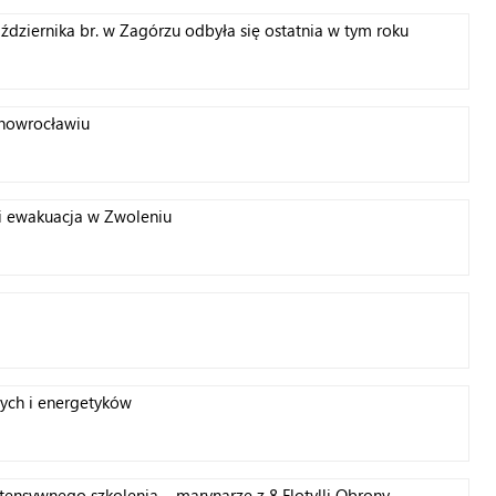
ździernika br. w Zagórzu odbyła się ostatnia w tym roku
gady Obrony Terytorialnej.
Inowrocławiu
u i ewakuacja w Zwoleniu
ych i energetyków
tensywnego szkolenia – marynarze z 8 Flotylli Obrony