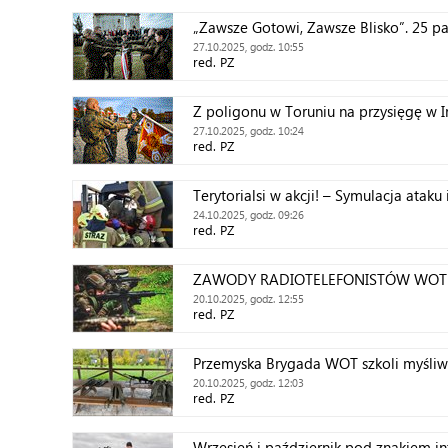
„Zawsze Gotowi, Zawsze Blisko”. 25 pa
przysięga żołnierzy 20 Przemyskiej Bry
27.10.2025, godz. 10:55
red. PZ
Z poligonu w Toruniu na przysięgę w 
27.10.2025, godz. 10:24
red. PZ
Terytorialsi w akcji! – Symulacja atak
24.10.2025, godz. 09:26
red. PZ
ZAWODY RADIOTELEFONISTÓW WOT
20.10.2025, godz. 12:55
red. PZ
Przemyska Brygada WOT szkoli myśliw
20.10.2025, godz. 12:03
red. PZ
Wrzesień i październik pod znakiem in