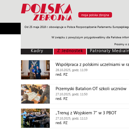
moja polska zbrojna
Od 25 maja 2018 r. obowiązuje w Polsce Rozporządzenie Parlamentu Europejskieg
Armia
Poligon
Sprzęt
Misje
Polityka
Prawo
W związku z powyższym przygotowaliśmy dla Państwa inform
Prosimy o 
Kadry
Z Jednostek
Patronaty Medial
Współpraca z polskimi uczelniami w
28.10.2025, godz. 11:39
red. PZ
Przemyski Batalion OT szkoli uczniów
27.10.2025, godz. 11:50
red. PZ
„Trenuj z Wojskiem 7” w 3 PBOT
27.10.2025, godz. 11:13
red. PZ