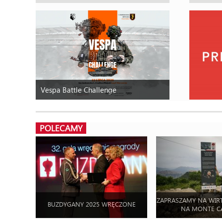
Vespa Battle Challenge
POLECAMY
ZAPRASZAMY NA WIR
BUZDYGANY 2025 WRĘCZONE
NA MONTE C