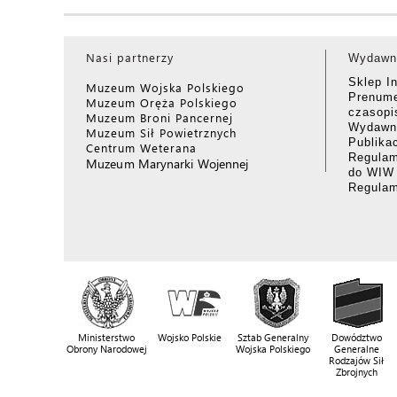
Nasi partnerzy
Wydawn
Sklep I
Muzeum Wojska Polskiego
Prenume
Muzeum Oręża Polskiego
czasop
Muzeum Broni Pancernej
Wydawni
Muzeum Sił Powietrznych
Publika
Centrum Weterana
Regulam
Muzeum Marynarki Wojennej
do WIW
Regula
Ministerstwo
Wojsko Polskie
Sztab Generalny
Dowództwo
Obrony Narodowej
Wojska Polskiego
Generalne
Rodzajów Sił
Zbrojnych