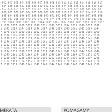
0
801
802
803
804
805
806
807
808
809
810
811
812
813
814
815
816
817
3
834
835
836
837
838
839
840
841
842
843
844
845
846
847
848
849
850
6
867
868
869
870
871
872
873
874
875
876
877
878
879
880
881
882
883
9
900
901
902
903
904
905
906
907
908
909
910
911
912
913
914
915
916
2
933
934
935
936
937
938
939
940
941
942
943
944
945
946
947
948
949
5
966
967
968
969
970
971
972
973
974
975
976
977
978
979
980
981
982
8
999
1000
1001
1002
1003
1004
1005
1006
1007
1008
1009
1010
1011
1012
25
1026
1027
1028
1029
1030
1031
1032
1033
1034
1035
1036
1037
1038
51
1052
1053
1054
1055
1056
1057
1058
1059
1060
1061
1062
1063
1064
77
1078
1079
1080
1081
1082
1083
1084
1085
1086
1087
1088
1089
1090
03
1104
1105
1106
1107
1108
1109
1110
1111
1112
1113
1114
1115
1116
29
1130
1131
1132
1133
1134
1135
1136
1137
1138
1139
1140
1141
1142
55
1156
1157
1158
1159
1160
1161
1162
1163
1164
1165
1166
1167
1168
81
1182
1183
1184
1185
1186
1187
1188
1189
1190
1191
1192
1193
1194
07
1208
1209
1210
1211
1212
1213
1214
1215
1216
1217
1218
1219
1220
33
1234
1235
1236
1237
1238
1239
1240
1241
1242
1243
1244
1245
1246
59
1260
1261
1262
1263
1264
1265
1266
1267
1268
1269
1270
1271
1272
85
1286
1287
1288
1289
1290
1291
1292
1293
1294
1295
1296
1297
1298
11
1312
1313
1314
1315
1316
1317
1318
1319
1320
1321
1322
1323
1324
37
1338
1339
1340
1341
1342
1343
1344
1345
1346
1347
1348
1349
1350
UMERATA
POMAGAMY