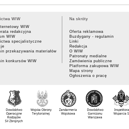
ictwa WIW
Na skróty
nternetowy WIW
rata redakcyjna
Oferta reklamowa
ism WIW
Buzdygany - regulamin
ctwa specjalistyczne
Linki
cje
Redakcja
in przekazywania materiałów
O WIW
Patronaty medialne
min konkursów WIW
Zamówienia publiczne
Platforma zakupowa WIW
Mapa strony
Ogłoszenia o pracę
Dowództwo
Wojska Obrony
Żandarmeria
Dowództwo
Inspektora
Operacyjne
Terytorialnej
Wojskowa
Garnizonu
Wsparcia 
Rodzajów
Warszawa
Sił Zbrojnych