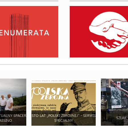
TUALNY SPACER
STO LAT „POLSKI ZBROJNEJ” - SERWIS
SZLAK
ASSINO
SPECJALNY