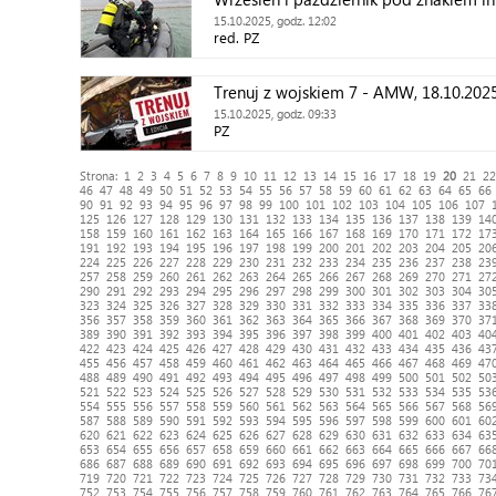
Wybrzeża na ćwiczeniach TRITON i P
15.10.2025, godz. 12:02
red. PZ
Trenuj z wojskiem 7 - AMW, 18.10.2025
15.10.2025, godz. 09:33
PZ
Strona:
1
2
3
4
5
6
7
8
9
10
11
12
13
14
15
16
17
18
19
20
21
22
46
47
48
49
50
51
52
53
54
55
56
57
58
59
60
61
62
63
64
65
66
90
91
92
93
94
95
96
97
98
99
100
101
102
103
104
105
106
107
125
126
127
128
129
130
131
132
133
134
135
136
137
138
139
14
158
159
160
161
162
163
164
165
166
167
168
169
170
171
172
17
191
192
193
194
195
196
197
198
199
200
201
202
203
204
205
20
224
225
226
227
228
229
230
231
232
233
234
235
236
237
238
23
257
258
259
260
261
262
263
264
265
266
267
268
269
270
271
27
290
291
292
293
294
295
296
297
298
299
300
301
302
303
304
30
323
324
325
326
327
328
329
330
331
332
333
334
335
336
337
33
356
357
358
359
360
361
362
363
364
365
366
367
368
369
370
37
389
390
391
392
393
394
395
396
397
398
399
400
401
402
403
40
422
423
424
425
426
427
428
429
430
431
432
433
434
435
436
43
455
456
457
458
459
460
461
462
463
464
465
466
467
468
469
47
488
489
490
491
492
493
494
495
496
497
498
499
500
501
502
50
521
522
523
524
525
526
527
528
529
530
531
532
533
534
535
53
554
555
556
557
558
559
560
561
562
563
564
565
566
567
568
56
587
588
589
590
591
592
593
594
595
596
597
598
599
600
601
60
620
621
622
623
624
625
626
627
628
629
630
631
632
633
634
63
653
654
655
656
657
658
659
660
661
662
663
664
665
666
667
66
686
687
688
689
690
691
692
693
694
695
696
697
698
699
700
70
719
720
721
722
723
724
725
726
727
728
729
730
731
732
733
73
752
753
754
755
756
757
758
759
760
761
762
763
764
765
766
76