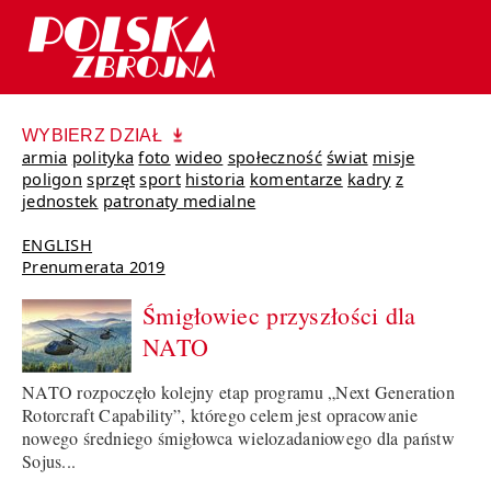
WYBIERZ DZIAŁ
armia
polityka
foto
wideo
społeczność
świat
misje
poligon
sprzęt
sport
historia
komentarze
kadry
z
jednostek
patronaty medialne
ENGLISH
Prenumerata 2019
Śmigłowiec przyszłości dla
NATO
NATO rozpoczęło kolejny etap programu „Next Generation
Rotorcraft Capability”, którego celem jest opracowanie
nowego średniego śmigłowca wielozadaniowego dla państw
Sojus...