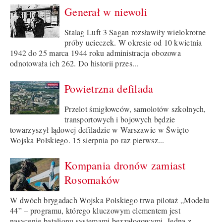
Generał w niewoli
Stalag Luft 3 Sagan rozsławiły wielokrotne
próby ucieczek. W okresie od 10 kwietnia
1942 do 25 marca 1944 roku administracja obozowa
odnotowała ich 262. Do historii przes...
Powietrzna defilada
Przelot śmigłowców, samolotów szkolnych,
transportowych i bojowych będzie
towarzyszył lądowej defiladzie w Warszawie w Święto
Wojska Polskiego. 15 sierpnia po raz pierwsz...
Kompania dronów zamiast
Rosomaków
W dwóch brygadach Wojska Polskiego trwa pilotaż „Modelu
44” – programu, którego kluczowym elementem jest
nasycenie batalionu systemami bezzałogowymi. Jedną z