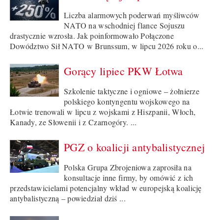
Liczba alarmowych poderwań myśliwców
NATO na wschodniej flance Sojuszu
drastycznie wzrosła. Jak poinformowało Połączone
Dowództwo Sił NATO w Brunssum, w lipcu 2026 roku o...
Gorący lipiec PKW Łotwa
Szkolenie taktyczne i ogniowe – żołnierze
polskiego kontyngentu wojskowego na
Łotwie trenowali w lipcu z wojskami z Hiszpanii, Włoch,
Kanady, ze Słowenii i z Czarnogóry. ...
PGZ o koalicji antybalistycznej
Polska Grupa Zbrojeniowa zaprosiła na
konsultacje inne firmy, by omówić z ich
przedstawicielami potencjalny wkład w europejską koalicję
antybalistyczną – powiedział dziś ...