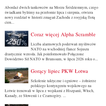
Abordaż dwóch tankowców na Morzu Śródziemnym, czego
świadkami byliśmy na przełomie lipca i sierpnia, otwiera
nowy rozdział w historii zmagań Zachodu z rosyjską flotą
cien...
Coraz więcej Alpha Scramble
Liczba alarmowych poderwań myśliwców
NATO na wschodniej flance Sojuszu
drastycznie wzrosła. Jak poinformowało Połączone
Dowództwo Sił NATO w Brunssum, w lipcu 2026 roku o...
Gorący lipiec PKW Łotwa
Szkolenie taktyczne i ogniowe – żołnierze
polskiego kontyngentu wojskowego na
Łotwie trenowali w lipcu z wojskami z Hiszpanii, Włoch,
Kanady, ze Słowenii i z Czarnogóry. ...