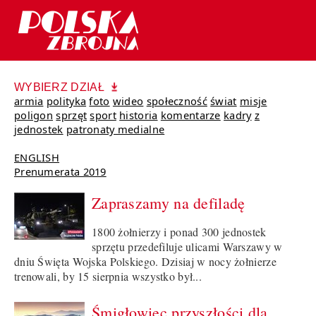
WYBIERZ DZIAŁ
armia
polityka
foto
wideo
społeczność
świat
misje
poligon
sprzęt
sport
historia
komentarze
kadry
z
jednostek
patronaty medialne
ENGLISH
Prenumerata 2019
Zapraszamy na defiladę
1800 żołnierzy i ponad 300 jednostek
sprzętu przedefiluje ulicami Warszawy w
dniu Święta Wojska Polskiego. Dzisiaj w nocy żołnierze
trenowali, by 15 sierpnia wszystko był...
Śmigłowiec przyszłości dla