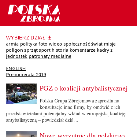
WYBIERZ DZIAŁ
armia
polityka
foto
wideo
społeczność
świat
misje
poligon
sprzęt
sport
historia
komentarze
kadry
z
jednostek
patronaty medialne
ENGLISH
Prenumerata 2019
PGZ o koalicji antybalistycznej
Polska Grupa Zbrojeniowa zaprosiła na
konsultacje inne firmy, by omówić z ich
przedstawicielami potencjalny wkład w europejską koalicję
antybalistyczną – powiedział dziś ...
Nowe wyrzutnie dla polskiego