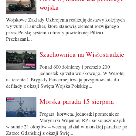
wojska
Wojskowe Zakłady Uzbrojenia realizują dostawy kolejnych
wyrzutni iLauncher, które stanowią element rozwijanego
przez Polskę systemu obrony powietrznej Pilica+.
Przekazani...
Szachownica na Wisłostradzie
Ponad 600 żołnierzy i przeszło 200
jednostek sprzętu wojskowego. W Wesołej
na terenie 1 Brygady Pancernej trwają przygotowania do
defilady z okazji Święta Wojska Polskieg...
Morska parada 15 sierpnia
Fregata, korweta, jednostki pomocnicze
Marynarki Wojennej RP i sił sojuszniczych –
w sumie 21 okrętów – wezmą udział w morskiej paradzie po
Zatoce Gdańskiej z okazji Świę...