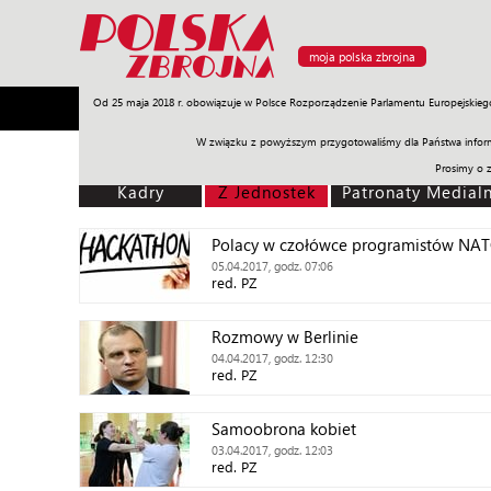
moja polska zbrojna
Od 25 maja 2018 r. obowiązuje w Polsce Rozporządzenie Parlamentu Europejskieg
Armia
Poligon
Sprzęt
Misje
Polityka
Prawo
W związku z powyższym przygotowaliśmy dla Państwa inform
Prosimy o 
Kadry
Z Jednostek
Patronaty Medial
Polacy w czołówce programistów NA
05.04.2017, godz. 07:06
red. PZ
Rozmowy w Berlinie
04.04.2017, godz. 12:30
red. PZ
Samoobrona kobiet
03.04.2017, godz. 12:03
red. PZ