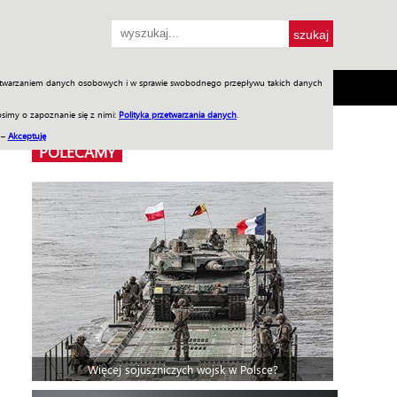
przetwarzaniem danych osobowych i w sprawie swobodnego przepływu takich danych
SH
SKLEP
Jednodniówki
Praca w WIW
simy o zapoznanie się z nimi:
Polityka przetwarzania danych
.
 –
Akceptuję
POLECAMY
Więcej sojuszniczych wojsk w Polsce?