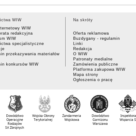
ictwa WIW
Na skróty
nternetowy WIW
rata redakcyjna
Oferta reklamowa
ism WIW
Buzdygany - regulamin
ctwa specjalistyczne
Linki
cje
Redakcja
in przekazywania materiałów
O WIW
Patronaty medialne
min konkursów WIW
Zamówienia publiczne
Platforma zakupowa WIW
Mapa strony
Ogłoszenia o pracę
Dowództwo
Wojska Obrony
Żandarmeria
Dowództwo
Inspektora
Operacyjne
Terytorialnej
Wojskowa
Garnizonu
Wsparcia 
Rodzajów
Warszawa
Sił Zbrojnych