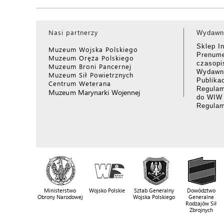
Nasi partnerzy
Wydawn
Sklep I
Muzeum Wojska Polskiego
Prenume
Muzeum Oręża Polskiego
czasop
Muzeum Broni Pancernej
Wydawni
Muzeum Sił Powietrznych
Publika
Centrum Weterana
Regulam
Muzeum Marynarki Wojennej
do WIW
Regula
Ministerstwo
Wojsko Polskie
Sztab Generalny
Dowództwo
Obrony Narodowej
Wojska Polskiego
Generalne
Rodzajów Sił
Zbrojnych