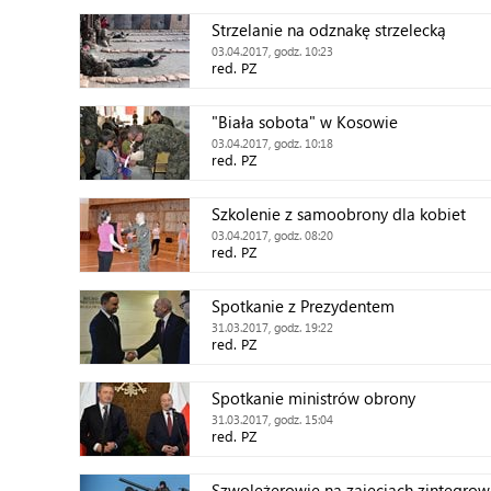
Strzelanie na odznakę strzelecką
03.04.2017, godz. 10:23
red. PZ
"Biała sobota" w Kosowie
03.04.2017, godz. 10:18
red. PZ
Szkolenie z samoobrony dla kobiet
03.04.2017, godz. 08:20
red. PZ
Spotkanie z Prezydentem
31.03.2017, godz. 19:22
red. PZ
Spotkanie ministrów obrony
31.03.2017, godz. 15:04
red. PZ
Szwoleżerowie na zajęciach zintegro