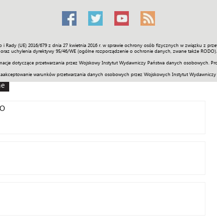
o i Rady (UE) 2016/679 z dnia 27 kwietnia 2016 r. w sprawie ochrony osób fizycznych w związku z 
Świat
Społeczność
Sport
Historia
Galerie
Wideo
ENGLI
oraz uchylenia dyrektywy 95/46/WE (ogólne rozporządzenie o ochronie danych, zwane także RODO).
acje dotyczące przetwarzania przez Wojskowy Instytut Wydawniczy Państwa danych osobowych. Pro
zaakceptowanie warunków przetwarzania danych osobowych przez Wojskowych Instytut Wydawniczy
ne
TO