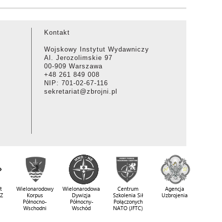
Kontakt
Wojskowy Instytut Wydawniczy
Al. Jerozolimskie 97
00-909 Warszawa
+48 261 849 008
NIP: 701-02-67-116
sekretariat@zbrojni.pl
t
Wielonarodowy
Wielonarodowa
Centrum
Agencja
SZ
Korpus
Dywizja
Szkolenia Sił
Uzbrojenia
Północno-
Północny-
Połączonych
Wschodni
Wschód
NATO (JFTC)