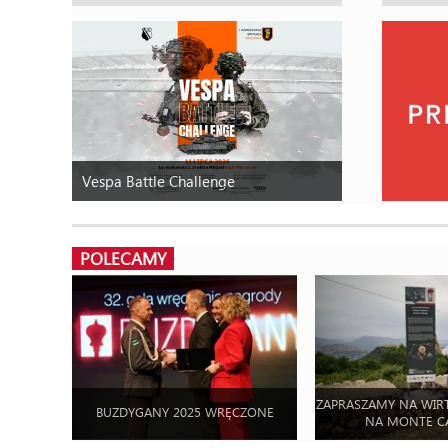
Vespa Battle Challenge
POLECAMY
ZAPRASZAMY NA WIR
BUZDYGANY 2025 WRĘCZONE
NA MONTE C