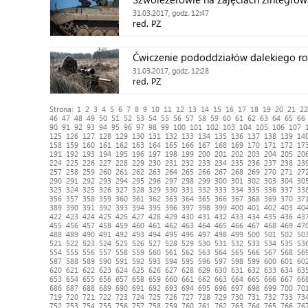
31.03.2017, godz. 12:47
red. PZ
Ćwiczenie pododdziałów dalekiego r
31.03.2017, godz. 12:28
red. PZ
Strona:
1
2
3
4
5
6
7
8
9
10
11
12
13
14
15
16
17
18
19
20
21
22
46
47
48
49
50
51
52
53
54
55
56
57
58
59
60
61
62
63
64
65
66
90
91
92
93
94
95
96
97
98
99
100
101
102
103
104
105
106
107
125
126
127
128
129
130
131
132
133
134
135
136
137
138
139
14
158
159
160
161
162
163
164
165
166
167
168
169
170
171
172
17
191
192
193
194
195
196
197
198
199
200
201
202
203
204
205
20
224
225
226
227
228
229
230
231
232
233
234
235
236
237
238
23
257
258
259
260
261
262
263
264
265
266
267
268
269
270
271
27
290
291
292
293
294
295
296
297
298
299
300
301
302
303
304
30
323
324
325
326
327
328
329
330
331
332
333
334
335
336
337
33
356
357
358
359
360
361
362
363
364
365
366
367
368
369
370
37
389
390
391
392
393
394
395
396
397
398
399
400
401
402
403
40
422
423
424
425
426
427
428
429
430
431
432
433
434
435
436
43
455
456
457
458
459
460
461
462
463
464
465
466
467
468
469
47
488
489
490
491
492
493
494
495
496
497
498
499
500
501
502
50
521
522
523
524
525
526
527
528
529
530
531
532
533
534
535
53
554
555
556
557
558
559
560
561
562
563
564
565
566
567
568
56
587
588
589
590
591
592
593
594
595
596
597
598
599
600
601
60
620
621
622
623
624
625
626
627
628
629
630
631
632
633
634
63
653
654
655
656
657
658
659
660
661
662
663
664
665
666
667
66
686
687
688
689
690
691
692
693
694
695
696
697
698
699
700
70
719
720
721
722
723
724
725
726
727
728
729
730
731
732
733
73
752
753
754
755
756
757
758
759
760
761
762
763
764
765
766
76