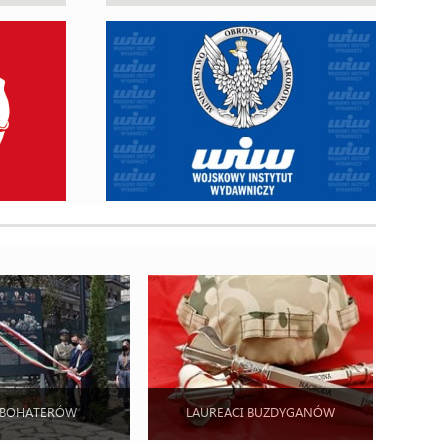
 BOHATERÓW
LAUREACI BUZDYGANÓW