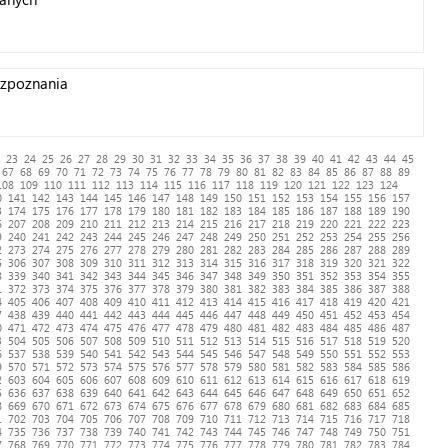
ozpoznania
23
24
25
26
27
28
29
30
31
32
33
34
35
36
37
38
39
40
41
42
43
44
45
67
68
69
70
71
72
73
74
75
76
77
78
79
80
81
82
83
84
85
86
87
88
89
108
109
110
111
112
113
114
115
116
117
118
119
120
121
122
123
124
0
141
142
143
144
145
146
147
148
149
150
151
152
153
154
155
156
157
3
174
175
176
177
178
179
180
181
182
183
184
185
186
187
188
189
190
6
207
208
209
210
211
212
213
214
215
216
217
218
219
220
221
222
223
9
240
241
242
243
244
245
246
247
248
249
250
251
252
253
254
255
256
2
273
274
275
276
277
278
279
280
281
282
283
284
285
286
287
288
289
5
306
307
308
309
310
311
312
313
314
315
316
317
318
319
320
321
322
8
339
340
341
342
343
344
345
346
347
348
349
350
351
352
353
354
355
1
372
373
374
375
376
377
378
379
380
381
382
383
384
385
386
387
388
4
405
406
407
408
409
410
411
412
413
414
415
416
417
418
419
420
421
7
438
439
440
441
442
443
444
445
446
447
448
449
450
451
452
453
454
0
471
472
473
474
475
476
477
478
479
480
481
482
483
484
485
486
487
3
504
505
506
507
508
509
510
511
512
513
514
515
516
517
518
519
520
6
537
538
539
540
541
542
543
544
545
546
547
548
549
550
551
552
553
9
570
571
572
573
574
575
576
577
578
579
580
581
582
583
584
585
586
2
603
604
605
606
607
608
609
610
611
612
613
614
615
616
617
618
619
5
636
637
638
639
640
641
642
643
644
645
646
647
648
649
650
651
652
8
669
670
671
672
673
674
675
676
677
678
679
680
681
682
683
684
685
1
702
703
704
705
706
707
708
709
710
711
712
713
714
715
716
717
718
4
735
736
737
738
739
740
741
742
743
744
745
746
747
748
749
750
751
7
768
769
770
771
772
773
774
775
776
777
778
779
780
781
782
783
784