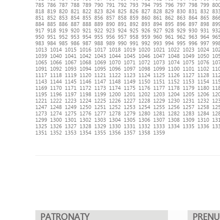
785
786
787
788
789
790
791
792
793
794
795
796
797
798
799
80
818
819
820
821
822
823
824
825
826
827
828
829
830
831
832
83
851
852
853
854
855
856
857
858
859
860
861
862
863
864
865
86
884
885
886
887
888
889
890
891
892
893
894
895
896
897
898
89
917
918
919
920
921
922
923
924
925
926
927
928
929
930
931
93
950
951
952
953
954
955
956
957
958
959
960
961
962
963
964
96
983
984
985
986
987
988
989
990
991
992
993
994
995
996
997
99
1013
1014
1015
1016
1017
1018
1019
1020
1021
1022
1023
1024
10
1039
1040
1041
1042
1043
1044
1045
1046
1047
1048
1049
1050
10
1065
1066
1067
1068
1069
1070
1071
1072
1073
1074
1075
1076
10
1091
1092
1093
1094
1095
1096
1097
1098
1099
1100
1101
1102
11
1117
1118
1119
1120
1121
1122
1123
1124
1125
1126
1127
1128
11
1143
1144
1145
1146
1147
1148
1149
1150
1151
1152
1153
1154
11
1169
1170
1171
1172
1173
1174
1175
1176
1177
1178
1179
1180
11
1195
1196
1197
1198
1199
1200
1201
1202
1203
1204
1205
1206
12
1221
1222
1223
1224
1225
1226
1227
1228
1229
1230
1231
1232
12
1247
1248
1249
1250
1251
1252
1253
1254
1255
1256
1257
1258
12
1273
1274
1275
1276
1277
1278
1279
1280
1281
1282
1283
1284
12
1299
1300
1301
1302
1303
1304
1305
1306
1307
1308
1309
1310
13
1325
1326
1327
1328
1329
1330
1331
1332
1333
1334
1335
1336
13
1351
1352
1353
1354
1355
1356
1357
1358
1359
PATRONATY
PREN