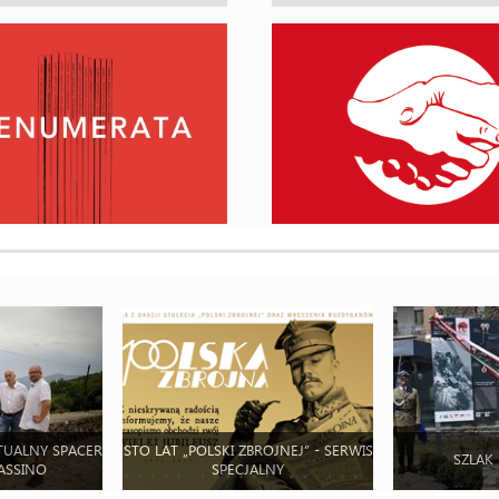
TUALNY SPACER
STO LAT „POLSKI ZBROJNEJ” - SERWIS
SZLAK
ASSINO
SPECJALNY