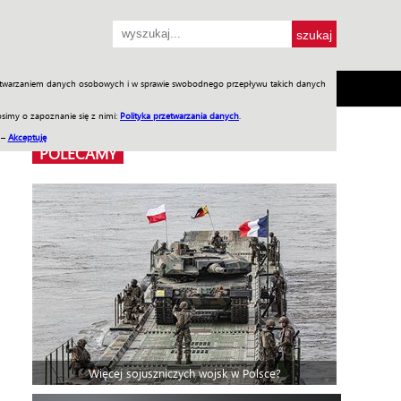
przetwarzaniem danych osobowych i w sprawie swobodnego przepływu takich danych
SH
SKLEP
Jednodniówki
Praca w WIW
simy o zapoznanie się z nimi:
Polityka przetwarzania danych
.
 –
Akceptuję
POLECAMY
Więcej sojuszniczych wojsk w Polsce?