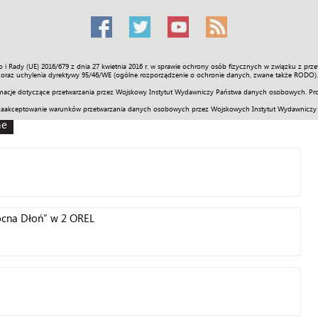
o i Rady (UE) 2016/679 z dnia 27 kwietnia 2016 r. w sprawie ochrony osób fizycznych w związku z 
Świat
Społeczność
Sport
Historia
Galerie
Wideo
ENGLI
oraz uchylenia dyrektywy 95/46/WE (ogólne rozporządzenie o ochronie danych, zwane także RODO).
acje dotyczące przetwarzania przez Wojskowy Instytut Wydawniczy Państwa danych osobowych. Pro
zaakceptowanie warunków przetwarzania danych osobowych przez Wojskowych Instytut Wydawniczy
ne
ocna Dłoń” w 2 OREL