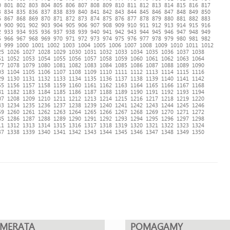
0
801
802
803
804
805
806
807
808
809
810
811
812
813
814
815
816
817
3
834
835
836
837
838
839
840
841
842
843
844
845
846
847
848
849
850
6
867
868
869
870
871
872
873
874
875
876
877
878
879
880
881
882
883
9
900
901
902
903
904
905
906
907
908
909
910
911
912
913
914
915
916
2
933
934
935
936
937
938
939
940
941
942
943
944
945
946
947
948
949
5
966
967
968
969
970
971
972
973
974
975
976
977
978
979
980
981
982
8
999
1000
1001
1002
1003
1004
1005
1006
1007
1008
1009
1010
1011
1012
25
1026
1027
1028
1029
1030
1031
1032
1033
1034
1035
1036
1037
1038
51
1052
1053
1054
1055
1056
1057
1058
1059
1060
1061
1062
1063
1064
77
1078
1079
1080
1081
1082
1083
1084
1085
1086
1087
1088
1089
1090
03
1104
1105
1106
1107
1108
1109
1110
1111
1112
1113
1114
1115
1116
29
1130
1131
1132
1133
1134
1135
1136
1137
1138
1139
1140
1141
1142
55
1156
1157
1158
1159
1160
1161
1162
1163
1164
1165
1166
1167
1168
81
1182
1183
1184
1185
1186
1187
1188
1189
1190
1191
1192
1193
1194
07
1208
1209
1210
1211
1212
1213
1214
1215
1216
1217
1218
1219
1220
33
1234
1235
1236
1237
1238
1239
1240
1241
1242
1243
1244
1245
1246
59
1260
1261
1262
1263
1264
1265
1266
1267
1268
1269
1270
1271
1272
85
1286
1287
1288
1289
1290
1291
1292
1293
1294
1295
1296
1297
1298
11
1312
1313
1314
1315
1316
1317
1318
1319
1320
1321
1322
1323
1324
37
1338
1339
1340
1341
1342
1343
1344
1345
1346
1347
1348
1349
1350
UMERATA
POMAGAMY