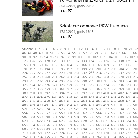
20.12.2021, godz. 09:42
red. PZ
Szkolenie ogniowe PKW Rumunia
17.12.2021, godz. 13:13
red. PZ
Strona:
1
2
3
4
5
6
7
8
9
10
11
12
13
14
15
16
17
18
19
20
21
22
46
47
48
49
50
51
52
53
54
55
56
57
58
59
60
61
62
63
64
65
66
90
91
92
93
94
95
96
97
98
99
100
101
102
103
104
105
106
107
125
126
127
128
129
130
131
132
133
134
135
136
137
138
139
14
158
159
160
161
162
163
164
165
166
167
168
169
170
171
172
17
191
192
193
194
195
196
197
198
199
200
201
202
203
204
205
20
224
225
226
227
228
229
230
231
232
233
234
235
236
237
238
23
257
258
259
260
261
262
263
264
265
266
267
268
269
270
271
27
290
291
292
293
294
295
296
297
298
299
300
301
302
303
304
30
323
324
325
326
327
328
329
330
331
332
333
334
335
336
337
33
356
357
358
359
360
361
362
363
364
365
366
367
368
369
370
37
389
390
391
392
393
394
395
396
397
398
399
400
401
402
403
40
422
423
424
425
426
427
428
429
430
431
432
433
434
435
436
43
455
456
457
458
459
460
461
462
463
464
465
466
467
468
469
47
488
489
490
491
492
493
494
495
496
497
498
499
500
501
502
50
521
522
523
524
525
526
527
528
529
530
531
532
533
534
535
53
554
555
556
557
558
559
560
561
562
563
564
565
566
567
568
56
587
588
589
590
591
592
593
594
595
596
597
598
599
600
601
60
620
621
622
623
624
625
626
627
628
629
630
631
632
633
634
63
653
654
655
656
657
658
659
660
661
662
663
664
665
666
667
66
686
687
688
689
690
691
692
693
694
695
696
697
698
699
700
70
719
720
721
722
723
724
725
726
727
728
729
730
731
732
733
73
752
753
754
755
756
757
758
759
760
761
762
763
764
765
766
76