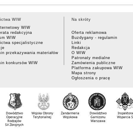
ictwa WIW
Na skróty
nternetowy WIW
rata redakcyjna
Oferta reklamowa
ism WIW
Buzdygany - regulamin
ctwa specjalistyczne
Linki
cje
Redakcja
in przekazywania materiałów
O WIW
Patronaty medialne
min konkursów WIW
Zamówienia publiczne
Platforma zakupowa WIW
Mapa strony
Ogłoszenia o pracę
Dowództwo
Wojska Obrony
Żandarmeria
Dowództwo
Inspektora
Operacyjne
Terytorialnej
Wojskowa
Garnizonu
Wsparcia 
Rodzajów
Warszawa
Sił Zbrojnych