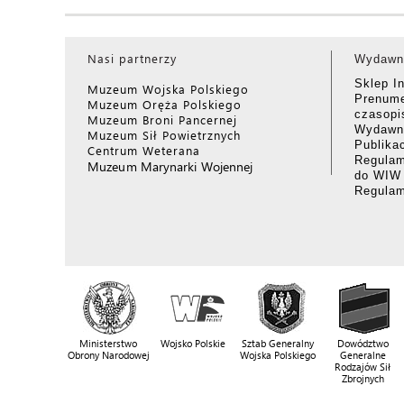
Nasi partnerzy
Wydawn
Sklep I
Muzeum Wojska Polskiego
Prenume
Muzeum Oręża Polskiego
czasop
Muzeum Broni Pancernej
Wydawni
Muzeum Sił Powietrznych
Publika
Centrum Weterana
Regulam
Muzeum Marynarki Wojennej
do WIW
Regula
Ministerstwo
Wojsko Polskie
Sztab Generalny
Dowództwo
Obrony Narodowej
Wojska Polskiego
Generalne
Rodzajów Sił
Zbrojnych