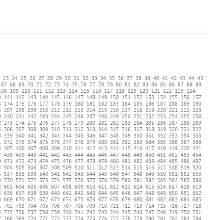
23
24
25
26
27
28
29
30
31
32
33
34
35
36
37
38
39
40
41
42
43
44
45
67
68
69
70
71
72
73
74
75
76
77
78
79
80
81
82
83
84
85
86
87
88
89
108
109
110
111
112
113
114
115
116
117
118
119
120
121
122
123
124
0
141
142
143
144
145
146
147
148
149
150
151
152
153
154
155
156
157
3
174
175
176
177
178
179
180
181
182
183
184
185
186
187
188
189
190
6
207
208
209
210
211
212
213
214
215
216
217
218
219
220
221
222
223
9
240
241
242
243
244
245
246
247
248
249
250
251
252
253
254
255
256
2
273
274
275
276
277
278
279
280
281
282
283
284
285
286
287
288
289
5
306
307
308
309
310
311
312
313
314
315
316
317
318
319
320
321
322
8
339
340
341
342
343
344
345
346
347
348
349
350
351
352
353
354
355
1
372
373
374
375
376
377
378
379
380
381
382
383
384
385
386
387
388
4
405
406
407
408
409
410
411
412
413
414
415
416
417
418
419
420
421
7
438
439
440
441
442
443
444
445
446
447
448
449
450
451
452
453
454
0
471
472
473
474
475
476
477
478
479
480
481
482
483
484
485
486
487
3
504
505
506
507
508
509
510
511
512
513
514
515
516
517
518
519
520
6
537
538
539
540
541
542
543
544
545
546
547
548
549
550
551
552
553
9
570
571
572
573
574
575
576
577
578
579
580
581
582
583
584
585
586
2
603
604
605
606
607
608
609
610
611
612
613
614
615
616
617
618
619
5
636
637
638
639
640
641
642
643
644
645
646
647
648
649
650
651
652
8
669
670
671
672
673
674
675
676
677
678
679
680
681
682
683
684
685
1
702
703
704
705
706
707
708
709
710
711
712
713
714
715
716
717
718
4
735
736
737
738
739
740
741
742
743
744
745
746
747
748
749
750
751
7
768
769
770
771
772
773
774
775
776
777
778
779
780
781
782
783
784