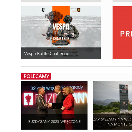
Vespa Battle Challenge
POLECAMY
ZAPRASZAMY NA WIR
BUZDYGANY 2025 WRĘCZONE
NA MONTE C