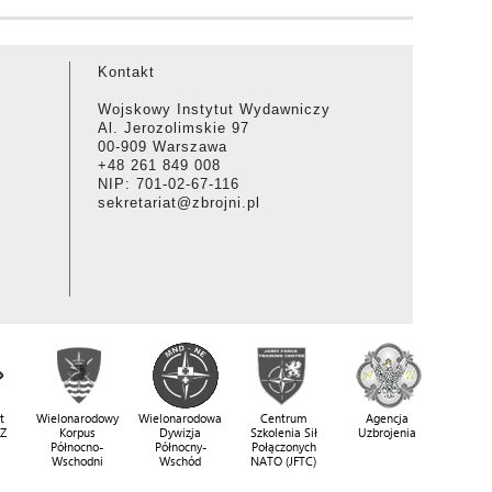
Kontakt
Wojskowy Instytut Wydawniczy
Al. Jerozolimskie 97
00-909 Warszawa
+48 261 849 008
NIP: 701-02-67-116
sekretariat@zbrojni.pl
t
Wielonarodowy
Wielonarodowa
Centrum
Agencja
SZ
Korpus
Dywizja
Szkolenia Sił
Uzbrojenia
Północno-
Północny-
Połączonych
Wschodni
Wschód
NATO (JFTC)