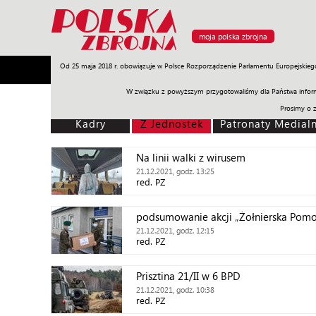
moja polska zbrojna
Od 25 maja 2018 r. obowiązuje w Polsce Rozporządzenie Parlamentu Europejskieg
Armia
Poligon
Sprzęt
Misje
Polityka
Prawo
W związku z powyższym przygotowaliśmy dla Państwa inform
Prosimy o 
Kadry
Z Jednostek
Patronaty Medial
Na linii walki z wirusem
21.12.2021, godz. 13:25
red. PZ
podsumowanie akcji „Żołnierska Pom
21.12.2021, godz. 12:15
red. PZ
Prisztina 21/II w 6 BPD
21.12.2021, godz. 10:38
red. PZ