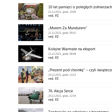
10 lat pamięci o poległych żołnierza
21.12.2021, godz. 10:06
red. PZ
„Murem Za Mundurem”
21.12.2021, godz. 09:31
red. PZ
Kolejne Warmate na eksport
21.12.2021, godz. 08:48
red. PZ
„Prezent pod choinkę” – czyli świąte
20.12.2021, godz. 13:23
red. PZ
76. Akcja Serce
20.12.2021, godz. 12:34
red. PZ
Terytorialsi na szkoleniu z hipotermii