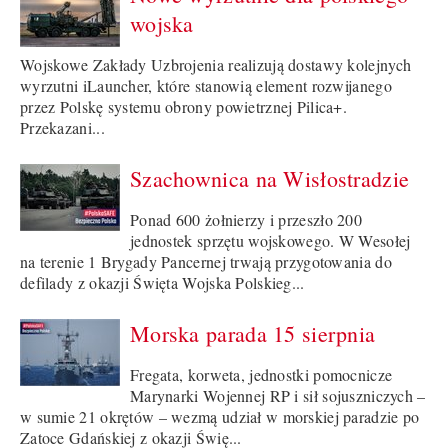
wojska
Wojskowe Zakłady Uzbrojenia realizują dostawy kolejnych
wyrzutni iLauncher, które stanowią element rozwijanego
przez Polskę systemu obrony powietrznej Pilica+.
Przekazani...
Szachownica na Wisłostradzie
Ponad 600 żołnierzy i przeszło 200
jednostek sprzętu wojskowego. W Wesołej
na terenie 1 Brygady Pancernej trwają przygotowania do
defilady z okazji Święta Wojska Polskieg...
Morska parada 15 sierpnia
Fregata, korweta, jednostki pomocnicze
Marynarki Wojennej RP i sił sojuszniczych –
w sumie 21 okrętów – wezmą udział w morskiej paradzie po
Zatoce Gdańskiej z okazji Świę...