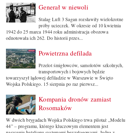
Generał w niewoli
Stalag Luft 3 Sagan rozsławiły wielokrotne
próby ucieczek. W okresie od 10 kwietnia
1942 do 25 marca 1944 roku administracja obozowa
odnotowała ich 262. Do historii przes...
Powietrzna defilada
Przelot śmigłowców, samolotów szkolnych,
transportowych i bojowych będzie
towarzyszył lądowej defiladzie w Warszawie w Święto
Wojska Polskiego. 15 sierpnia po raz pierwsz...
Kompania dronów zamiast
Rosomaków
W dwóch brygadach Wojska Polskiego trwa pilotaż „Modelu
44” – programu, którego kluczowym elementem jest
nasycenie batalionu systemami bezzałogowymi. Jedną z