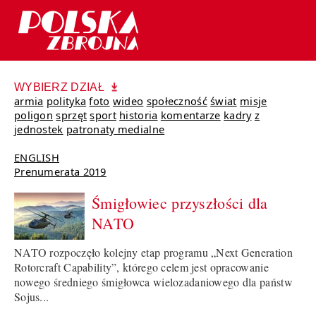
WYBIERZ DZIAŁ
armia
polityka
foto
wideo
społeczność
świat
misje
poligon
sprzęt
sport
historia
komentarze
kadry
z
jednostek
patronaty medialne
ENGLISH
Prenumerata 2019
Śmigłowiec przyszłości dla
NATO
NATO rozpoczęło kolejny etap programu „Next Generation
Rotorcraft Capability”, którego celem jest opracowanie
nowego średniego śmigłowca wielozadaniowego dla państw
Sojus...