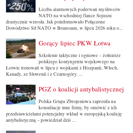
Liczba alarmowych poderwań myśliwców
NATO na wschodniej flance Sojuszu
drastycznie wzrosła. Jak poinformowało Połączone
Dowództwo Sił NATO w Brunssum, w lipcu 2026 roku o...
Gorący lipiec PKW Łotwa
Szkolenie taktyczne i ogniowe – żołnierze
polskiego kontyngentu wojskowego na
Łotwie trenowali w lipcu z wojskami z Hiszpanii, Włoch,
Kanady, ze Słowenii i z Czarnogóry. ...
PGZ o koalicji antybalistycznej
Polska Grupa Zbrojeniowa zaprosiła na
konsultacje inne firmy, by omówić z ich
przedstawicielami potencjalny wkład w europejską koalicję
antybalistyczną – powiedział dziś ...