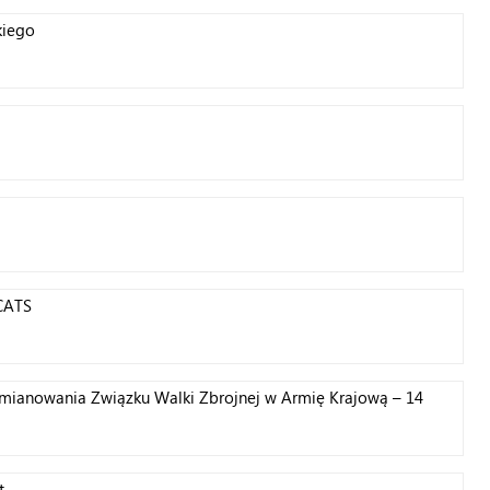
kiego
JCATS
emianowania Związku Walki Zbrojnej w Armię Krajową – 14
t