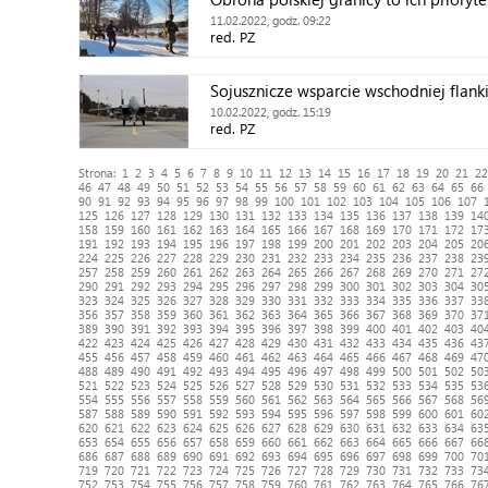
11.02.2022, godz. 09:22
red. PZ
Sojusznicze wsparcie wschodniej flan
10.02.2022, godz. 15:19
red. PZ
Strona:
1
2
3
4
5
6
7
8
9
10
11
12
13
14
15
16
17
18
19
20
21
22
46
47
48
49
50
51
52
53
54
55
56
57
58
59
60
61
62
63
64
65
66
90
91
92
93
94
95
96
97
98
99
100
101
102
103
104
105
106
107
125
126
127
128
129
130
131
132
133
134
135
136
137
138
139
14
158
159
160
161
162
163
164
165
166
167
168
169
170
171
172
17
191
192
193
194
195
196
197
198
199
200
201
202
203
204
205
20
224
225
226
227
228
229
230
231
232
233
234
235
236
237
238
23
257
258
259
260
261
262
263
264
265
266
267
268
269
270
271
27
290
291
292
293
294
295
296
297
298
299
300
301
302
303
304
30
323
324
325
326
327
328
329
330
331
332
333
334
335
336
337
33
356
357
358
359
360
361
362
363
364
365
366
367
368
369
370
37
389
390
391
392
393
394
395
396
397
398
399
400
401
402
403
40
422
423
424
425
426
427
428
429
430
431
432
433
434
435
436
43
455
456
457
458
459
460
461
462
463
464
465
466
467
468
469
47
488
489
490
491
492
493
494
495
496
497
498
499
500
501
502
50
521
522
523
524
525
526
527
528
529
530
531
532
533
534
535
53
554
555
556
557
558
559
560
561
562
563
564
565
566
567
568
56
587
588
589
590
591
592
593
594
595
596
597
598
599
600
601
60
620
621
622
623
624
625
626
627
628
629
630
631
632
633
634
63
653
654
655
656
657
658
659
660
661
662
663
664
665
666
667
66
686
687
688
689
690
691
692
693
694
695
696
697
698
699
700
70
719
720
721
722
723
724
725
726
727
728
729
730
731
732
733
73
752
753
754
755
756
757
758
759
760
761
762
763
764
765
766
76