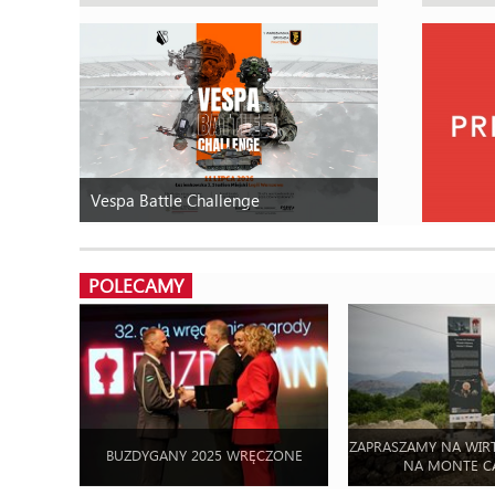
Vespa Battle Challenge
POLECAMY
ZAPRASZAMY NA WIR
BUZDYGANY 2025 WRĘCZONE
NA MONTE C