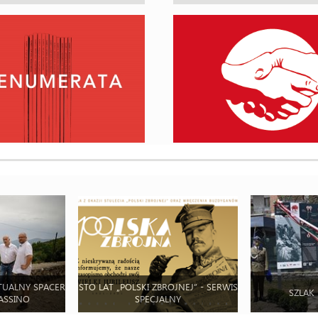
TUALNY SPACER
STO LAT „POLSKI ZBROJNEJ” - SERWIS
SZLAK
ASSINO
SPECJALNY