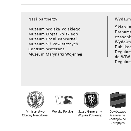
Nasi partnerzy
Wydawn
Sklep I
Muzeum Wojska Polskiego
Prenume
Muzeum Oręża Polskiego
czasop
Muzeum Broni Pancernej
Wydawni
Muzeum Sił Powietrznych
Publika
Centrum Weterana
Regulam
Muzeum Marynarki Wojennej
do WIW
Regula
Ministerstwo
Wojsko Polskie
Sztab Generalny
Dowództwo
Obrony Narodowej
Wojska Polskiego
Generalne
Rodzajów Sił
Zbrojnych