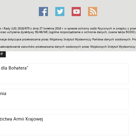
o i Rady (UE) 2016/679 z dnia 27 kwietnia 2016 r. w sprawie ochrony osób fizycznych w związku z 
Świat
Społeczność
Sport
Historia
Galerie
Wideo
ENGLI
oraz uchylenia dyrektywy 95/46/WE (ogólne rozporządzenie o ochronie danych, zwane także RODO).
acje dotyczące przetwarzania przez Wojskowy Instytut Wydawniczy Państwa danych osobowych. Pro
zaakceptowanie warunków przetwarzania danych osobowych przez Wojskowych Instytut Wydawniczy
ne
 dla Bohatera”
nia
dzictwa Armii Krajowej