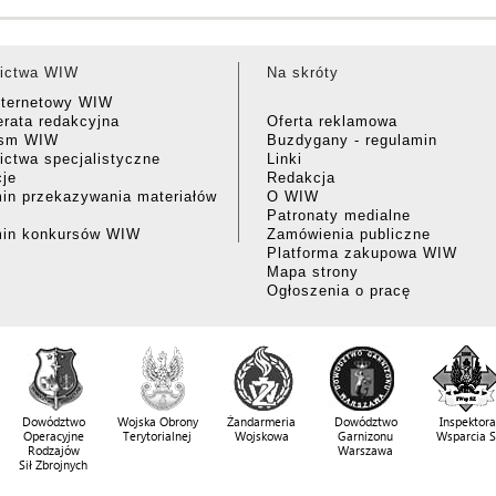
ictwa WIW
Na skróty
nternetowy WIW
rata redakcyjna
Oferta reklamowa
ism WIW
Buzdygany - regulamin
ctwa specjalistyczne
Linki
cje
Redakcja
in przekazywania materiałów
O WIW
Patronaty medialne
min konkursów WIW
Zamówienia publiczne
Platforma zakupowa WIW
Mapa strony
Ogłoszenia o pracę
Dowództwo
Wojska Obrony
Żandarmeria
Dowództwo
Inspektora
Operacyjne
Terytorialnej
Wojskowa
Garnizonu
Wsparcia 
Rodzajów
Warszawa
Sił Zbrojnych