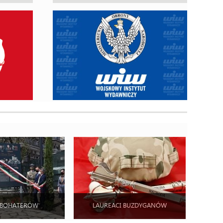
 BOHATERÓW
LAUREACI BUZDYGANÓW