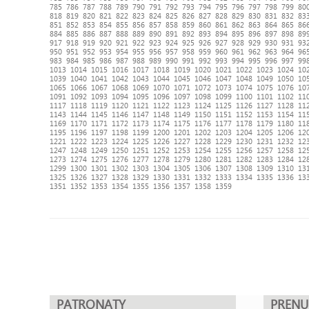
785
786
787
788
789
790
791
792
793
794
795
796
797
798
799
80
818
819
820
821
822
823
824
825
826
827
828
829
830
831
832
83
851
852
853
854
855
856
857
858
859
860
861
862
863
864
865
86
884
885
886
887
888
889
890
891
892
893
894
895
896
897
898
89
917
918
919
920
921
922
923
924
925
926
927
928
929
930
931
93
950
951
952
953
954
955
956
957
958
959
960
961
962
963
964
96
983
984
985
986
987
988
989
990
991
992
993
994
995
996
997
99
1013
1014
1015
1016
1017
1018
1019
1020
1021
1022
1023
1024
10
1039
1040
1041
1042
1043
1044
1045
1046
1047
1048
1049
1050
10
1065
1066
1067
1068
1069
1070
1071
1072
1073
1074
1075
1076
10
1091
1092
1093
1094
1095
1096
1097
1098
1099
1100
1101
1102
11
1117
1118
1119
1120
1121
1122
1123
1124
1125
1126
1127
1128
11
1143
1144
1145
1146
1147
1148
1149
1150
1151
1152
1153
1154
11
1169
1170
1171
1172
1173
1174
1175
1176
1177
1178
1179
1180
11
1195
1196
1197
1198
1199
1200
1201
1202
1203
1204
1205
1206
12
1221
1222
1223
1224
1225
1226
1227
1228
1229
1230
1231
1232
12
1247
1248
1249
1250
1251
1252
1253
1254
1255
1256
1257
1258
12
1273
1274
1275
1276
1277
1278
1279
1280
1281
1282
1283
1284
12
1299
1300
1301
1302
1303
1304
1305
1306
1307
1308
1309
1310
13
1325
1326
1327
1328
1329
1330
1331
1332
1333
1334
1335
1336
13
1351
1352
1353
1354
1355
1356
1357
1358
1359
PATRONATY
PREN