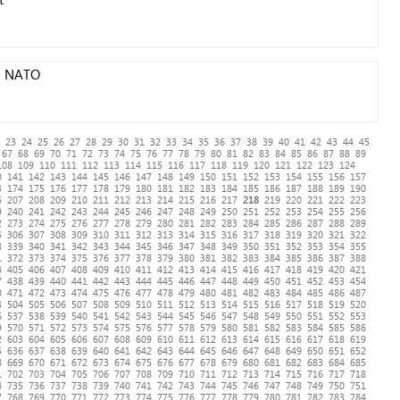
ki NATO
23
24
25
26
27
28
29
30
31
32
33
34
35
36
37
38
39
40
41
42
43
44
45
67
68
69
70
71
72
73
74
75
76
77
78
79
80
81
82
83
84
85
86
87
88
89
108
109
110
111
112
113
114
115
116
117
118
119
120
121
122
123
124
0
141
142
143
144
145
146
147
148
149
150
151
152
153
154
155
156
157
3
174
175
176
177
178
179
180
181
182
183
184
185
186
187
188
189
190
6
207
208
209
210
211
212
213
214
215
216
217
218
219
220
221
222
223
9
240
241
242
243
244
245
246
247
248
249
250
251
252
253
254
255
256
2
273
274
275
276
277
278
279
280
281
282
283
284
285
286
287
288
289
5
306
307
308
309
310
311
312
313
314
315
316
317
318
319
320
321
322
8
339
340
341
342
343
344
345
346
347
348
349
350
351
352
353
354
355
1
372
373
374
375
376
377
378
379
380
381
382
383
384
385
386
387
388
4
405
406
407
408
409
410
411
412
413
414
415
416
417
418
419
420
421
7
438
439
440
441
442
443
444
445
446
447
448
449
450
451
452
453
454
0
471
472
473
474
475
476
477
478
479
480
481
482
483
484
485
486
487
3
504
505
506
507
508
509
510
511
512
513
514
515
516
517
518
519
520
6
537
538
539
540
541
542
543
544
545
546
547
548
549
550
551
552
553
9
570
571
572
573
574
575
576
577
578
579
580
581
582
583
584
585
586
2
603
604
605
606
607
608
609
610
611
612
613
614
615
616
617
618
619
5
636
637
638
639
640
641
642
643
644
645
646
647
648
649
650
651
652
8
669
670
671
672
673
674
675
676
677
678
679
680
681
682
683
684
685
1
702
703
704
705
706
707
708
709
710
711
712
713
714
715
716
717
718
4
735
736
737
738
739
740
741
742
743
744
745
746
747
748
749
750
751
7
768
769
770
771
772
773
774
775
776
777
778
779
780
781
782
783
784