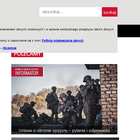
przetwarzaniem danych osobowych i w sprawie swobodnego przepływu takich danych
SH
SKLEP
Jednodniówki
Praca w WIW
simy o zapoznanie się z nimi:
Polityka przetwarzania danych
.
 –
Akceptuję
POLECAMY
Ustawa o obronie ojczyzny – pytania i odpowiedzi