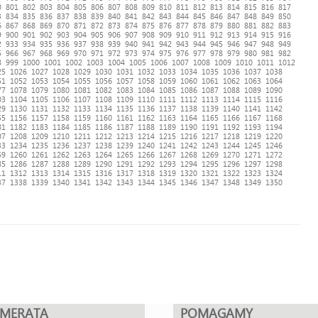
0
801
802
803
804
805
806
807
808
809
810
811
812
813
814
815
816
817
3
834
835
836
837
838
839
840
841
842
843
844
845
846
847
848
849
850
6
867
868
869
870
871
872
873
874
875
876
877
878
879
880
881
882
883
9
900
901
902
903
904
905
906
907
908
909
910
911
912
913
914
915
916
2
933
934
935
936
937
938
939
940
941
942
943
944
945
946
947
948
949
5
966
967
968
969
970
971
972
973
974
975
976
977
978
979
980
981
982
8
999
1000
1001
1002
1003
1004
1005
1006
1007
1008
1009
1010
1011
1012
25
1026
1027
1028
1029
1030
1031
1032
1033
1034
1035
1036
1037
1038
51
1052
1053
1054
1055
1056
1057
1058
1059
1060
1061
1062
1063
1064
77
1078
1079
1080
1081
1082
1083
1084
1085
1086
1087
1088
1089
1090
03
1104
1105
1106
1107
1108
1109
1110
1111
1112
1113
1114
1115
1116
29
1130
1131
1132
1133
1134
1135
1136
1137
1138
1139
1140
1141
1142
55
1156
1157
1158
1159
1160
1161
1162
1163
1164
1165
1166
1167
1168
81
1182
1183
1184
1185
1186
1187
1188
1189
1190
1191
1192
1193
1194
07
1208
1209
1210
1211
1212
1213
1214
1215
1216
1217
1218
1219
1220
33
1234
1235
1236
1237
1238
1239
1240
1241
1242
1243
1244
1245
1246
59
1260
1261
1262
1263
1264
1265
1266
1267
1268
1269
1270
1271
1272
85
1286
1287
1288
1289
1290
1291
1292
1293
1294
1295
1296
1297
1298
11
1312
1313
1314
1315
1316
1317
1318
1319
1320
1321
1322
1323
1324
37
1338
1339
1340
1341
1342
1343
1344
1345
1346
1347
1348
1349
1350
UMERATA
POMAGAMY