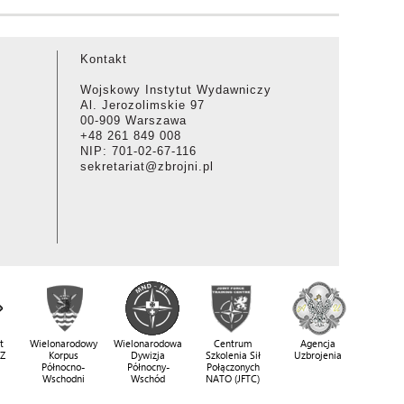
Kontakt
Wojskowy Instytut Wydawniczy
Al. Jerozolimskie 97
00-909 Warszawa
+48 261 849 008
NIP: 701-02-67-116
sekretariat@zbrojni.pl
t
Wielonarodowy
Wielonarodowa
Centrum
Agencja
SZ
Korpus
Dywizja
Szkolenia Sił
Uzbrojenia
Północno-
Północny-
Połączonych
Wschodni
Wschód
NATO (JFTC)