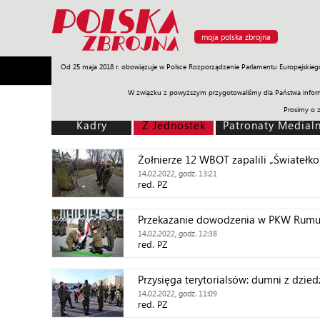
moja polska zbrojna
Od 25 maja 2018 r. obowiązuje w Polsce Rozporządzenie Parlamentu Europejskieg
Armia
Poligon
Sprzęt
Misje
Polityka
Prawo
W związku z powyższym przygotowaliśmy dla Państwa inform
Prosimy o 
Kadry
Z Jednostek
Patronaty Medial
Żołnierze 12 WBOT zapalili „Światełko
14.02.2022, godz. 13:21
red. PZ
Przekazanie dowodzenia w PKW Rumu
14.02.2022, godz. 12:38
red. PZ
Przysięga terytorialsów: dumni z dzie
14.02.2022, godz. 11:09
red. PZ