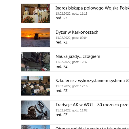
Ingres biskupa polowego Wojska Pols
13.02.2022, godz. 11:13
red. PZ
Dyżur w Karkonoszach
13.02.2022, godz. 09:04
red. PZ
Nauka jazdy... czołgiem
11.02.2022, godz. 12:37
red. PZ
Szkolenie z wykorzystaniem systemu 
11.02.2022, godz. 12:16
red. PZ
Tradycje AK w WOT - 80 rocznica prz
lutego 1942
11.02.2022, godz. 11:02
red. PZ
Obrona polskiej granicy to ich prioryte