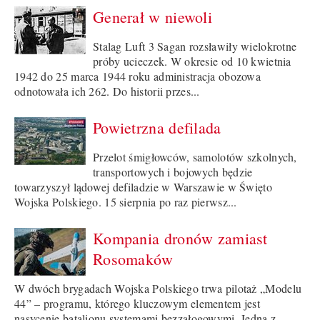
Generał w niewoli
Stalag Luft 3 Sagan rozsławiły wielokrotne
próby ucieczek. W okresie od 10 kwietnia
1942 do 25 marca 1944 roku administracja obozowa
odnotowała ich 262. Do historii przes...
Powietrzna defilada
Przelot śmigłowców, samolotów szkolnych,
transportowych i bojowych będzie
towarzyszył lądowej defiladzie w Warszawie w Święto
Wojska Polskiego. 15 sierpnia po raz pierwsz...
Kompania dronów zamiast
Rosomaków
W dwóch brygadach Wojska Polskiego trwa pilotaż „Modelu
44” – programu, którego kluczowym elementem jest
nasycenie batalionu systemami bezzałogowymi. Jedną z