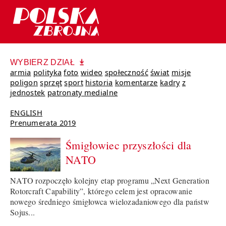
WYBIERZ DZIAŁ
armia
polityka
foto
wideo
społeczność
świat
misje
poligon
sprzęt
sport
historia
komentarze
kadry
z
jednostek
patronaty medialne
ENGLISH
Prenumerata 2019
Śmigłowiec przyszłości dla
NATO
NATO rozpoczęło kolejny etap programu „Next Generation
Rotorcraft Capability”, którego celem jest opracowanie
nowego średniego śmigłowca wielozadaniowego dla państw
Sojus...