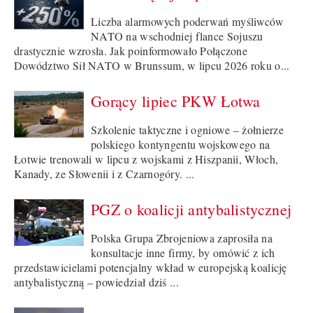
Liczba alarmowych poderwań myśliwców
NATO na wschodniej flance Sojuszu
drastycznie wzrosła. Jak poinformowało Połączone
Dowództwo Sił NATO w Brunssum, w lipcu 2026 roku o...
Gorący lipiec PKW Łotwa
Szkolenie taktyczne i ogniowe – żołnierze
polskiego kontyngentu wojskowego na
Łotwie trenowali w lipcu z wojskami z Hiszpanii, Włoch,
Kanady, ze Słowenii i z Czarnogóry. ...
PGZ o koalicji antybalistycznej
Polska Grupa Zbrojeniowa zaprosiła na
konsultacje inne firmy, by omówić z ich
przedstawicielami potencjalny wkład w europejską koalicję
antybalistyczną – powiedział dziś ...