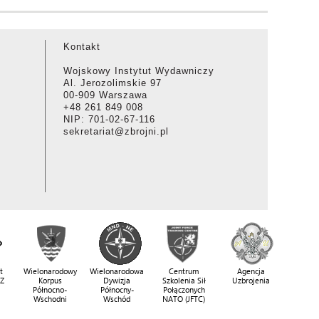
Kontakt
Wojskowy Instytut Wydawniczy
Al. Jerozolimskie 97
00-909 Warszawa
+48 261 849 008
NIP: 701-02-67-116
sekretariat@zbrojni.pl
t
Wielonarodowy
Wielonarodowa
Centrum
Agencja
SZ
Korpus
Dywizja
Szkolenia Sił
Uzbrojenia
Północno-
Północny-
Połączonych
Wschodni
Wschód
NATO (JFTC)