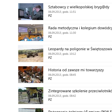
Sztabowcy z wielkopolskiej bryg@dy
06.09.2013, godz. 11:51
PZ
Rada metodyczna i kolegium dowódc
06.09.2013, godz. 11:30
PZ
Leopardy na poligonie w Świętoszowi
06.09.2013, godz. 10:12
PZ
Historia od zawsze mi towarzyszy
06.09.2013, godz. 08:45
PZ
Zintegrowane szkolenie przeciwlotnik
06.09.2013, godz. 08:42
PZ
Pożegnanie żołnierzy VI zmiany PKW