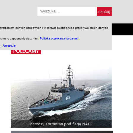
przetwarzaniem danych osobowych i w sprawie swobodnego przepływu takich danych
SH
SKLEP
Jednodniówki
Praca w WIW
simy o zapoznanie się z nimi:
Polityka przetwarzania danych
.
 –
Akceptuję
POLECAMY
Pierwszy Kormoran pod flagą NATO