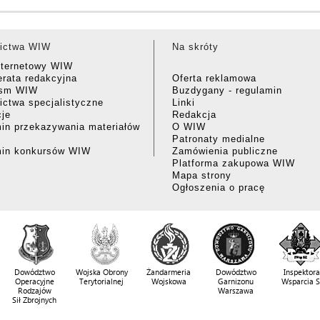
ictwa WIW
Na skróty
nternetowy WIW
rata redakcyjna
Oferta reklamowa
ism WIW
Buzdygany - regulamin
ctwa specjalistyczne
Linki
cje
Redakcja
in przekazywania materiałów
O WIW
Patronaty medialne
min konkursów WIW
Zamówienia publiczne
Platforma zakupowa WIW
Mapa strony
Ogłoszenia o pracę
Dowództwo
Wojska Obrony
Żandarmeria
Dowództwo
Inspektora
Operacyjne
Terytorialnej
Wojskowa
Garnizonu
Wsparcia 
Rodzajów
Warszawa
Sił Zbrojnych