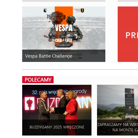
Vespa Battle Challenge
POLECAMY
ZAPRASZAMY NA WIR
BUZDYGANY 2025 WRĘCZONE
NA MONTE C