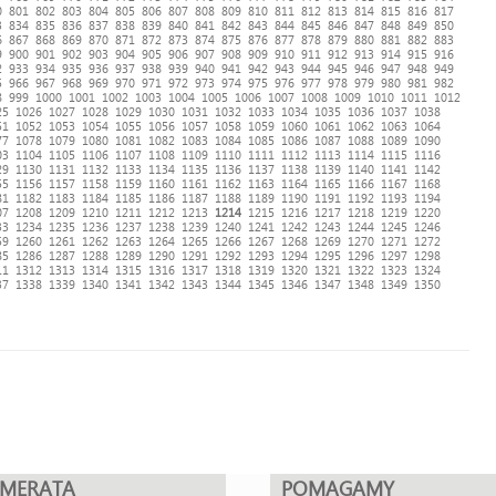
0
801
802
803
804
805
806
807
808
809
810
811
812
813
814
815
816
817
3
834
835
836
837
838
839
840
841
842
843
844
845
846
847
848
849
850
6
867
868
869
870
871
872
873
874
875
876
877
878
879
880
881
882
883
9
900
901
902
903
904
905
906
907
908
909
910
911
912
913
914
915
916
2
933
934
935
936
937
938
939
940
941
942
943
944
945
946
947
948
949
5
966
967
968
969
970
971
972
973
974
975
976
977
978
979
980
981
982
8
999
1000
1001
1002
1003
1004
1005
1006
1007
1008
1009
1010
1011
1012
25
1026
1027
1028
1029
1030
1031
1032
1033
1034
1035
1036
1037
1038
51
1052
1053
1054
1055
1056
1057
1058
1059
1060
1061
1062
1063
1064
77
1078
1079
1080
1081
1082
1083
1084
1085
1086
1087
1088
1089
1090
03
1104
1105
1106
1107
1108
1109
1110
1111
1112
1113
1114
1115
1116
29
1130
1131
1132
1133
1134
1135
1136
1137
1138
1139
1140
1141
1142
55
1156
1157
1158
1159
1160
1161
1162
1163
1164
1165
1166
1167
1168
81
1182
1183
1184
1185
1186
1187
1188
1189
1190
1191
1192
1193
1194
07
1208
1209
1210
1211
1212
1213
1214
1215
1216
1217
1218
1219
1220
33
1234
1235
1236
1237
1238
1239
1240
1241
1242
1243
1244
1245
1246
59
1260
1261
1262
1263
1264
1265
1266
1267
1268
1269
1270
1271
1272
85
1286
1287
1288
1289
1290
1291
1292
1293
1294
1295
1296
1297
1298
11
1312
1313
1314
1315
1316
1317
1318
1319
1320
1321
1322
1323
1324
37
1338
1339
1340
1341
1342
1343
1344
1345
1346
1347
1348
1349
1350
UMERATA
POMAGAMY