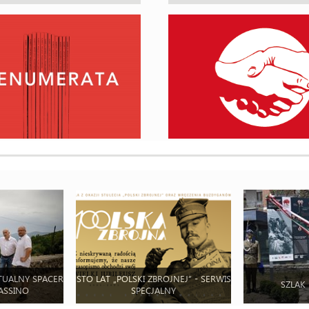
TUALNY SPACER
STO LAT „POLSKI ZBROJNEJ” - SERWIS
SZLAK
ASSINO
SPECJALNY