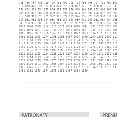
785
786
787
788
789
790
791
792
793
794
795
796
797
798
799
80
818
819
820
821
822
823
824
825
826
827
828
829
830
831
832
83
851
852
853
854
855
856
857
858
859
860
861
862
863
864
865
86
884
885
886
887
888
889
890
891
892
893
894
895
896
897
898
89
917
918
919
920
921
922
923
924
925
926
927
928
929
930
931
93
950
951
952
953
954
955
956
957
958
959
960
961
962
963
964
96
983
984
985
986
987
988
989
990
991
992
993
994
995
996
997
99
1013
1014
1015
1016
1017
1018
1019
1020
1021
1022
1023
1024
10
1039
1040
1041
1042
1043
1044
1045
1046
1047
1048
1049
1050
10
1065
1066
1067
1068
1069
1070
1071
1072
1073
1074
1075
1076
10
1091
1092
1093
1094
1095
1096
1097
1098
1099
1100
1101
1102
11
1117
1118
1119
1120
1121
1122
1123
1124
1125
1126
1127
1128
11
1143
1144
1145
1146
1147
1148
1149
1150
1151
1152
1153
1154
11
1169
1170
1171
1172
1173
1174
1175
1176
1177
1178
1179
1180
11
1195
1196
1197
1198
1199
1200
1201
1202
1203
1204
1205
1206
12
1221
1222
1223
1224
1225
1226
1227
1228
1229
1230
1231
1232
12
1247
1248
1249
1250
1251
1252
1253
1254
1255
1256
1257
1258
12
1273
1274
1275
1276
1277
1278
1279
1280
1281
1282
1283
1284
12
1299
1300
1301
1302
1303
1304
1305
1306
1307
1308
1309
1310
13
1325
1326
1327
1328
1329
1330
1331
1332
1333
1334
1335
1336
13
1351
1352
1353
1354
1355
1356
1357
1358
1359
PATRONATY
PREN