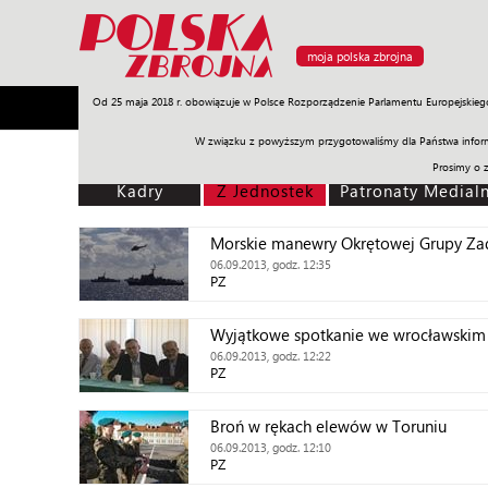
moja polska zbrojna
Od 25 maja 2018 r. obowiązuje w Polsce Rozporządzenie Parlamentu Europejskieg
Armia
Poligon
Sprzęt
Misje
Polityka
Prawo
W związku z powyższym przygotowaliśmy dla Państwa inform
Prosimy o 
Kadry
Z Jednostek
Patronaty Medial
Morskie manewry Okrętowej Grupy Z
06.09.2013, godz. 12:35
PZ
Wyjątkowe spotkanie we wrocławskim
06.09.2013, godz. 12:22
PZ
Broń w rękach elewów w Toruniu
06.09.2013, godz. 12:10
PZ