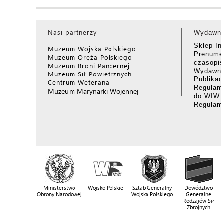
Nasi partnerzy
Wydawn
Sklep I
Muzeum Wojska Polskiego
Prenume
Muzeum Oręża Polskiego
czasop
Muzeum Broni Pancernej
Wydawni
Muzeum Sił Powietrznych
Publika
Centrum Weterana
Regulam
Muzeum Marynarki Wojennej
do WIW
Regula
Ministerstwo
Wojsko Polskie
Sztab Generalny
Dowództwo
Obrony Narodowej
Wojska Polskiego
Generalne
Rodzajów Sił
Zbrojnych