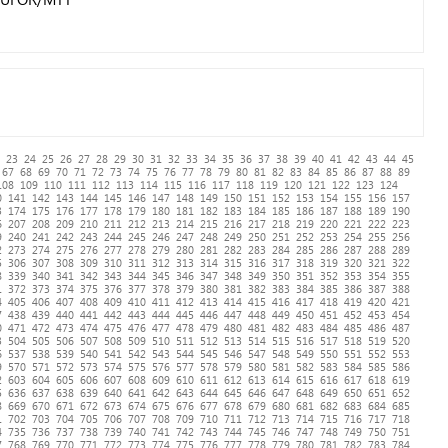
23
24
25
26
27
28
29
30
31
32
33
34
35
36
37
38
39
40
41
42
43
44
45
67
68
69
70
71
72
73
74
75
76
77
78
79
80
81
82
83
84
85
86
87
88
89
108
109
110
111
112
113
114
115
116
117
118
119
120
121
122
123
124
0
141
142
143
144
145
146
147
148
149
150
151
152
153
154
155
156
157
3
174
175
176
177
178
179
180
181
182
183
184
185
186
187
188
189
190
6
207
208
209
210
211
212
213
214
215
216
217
218
219
220
221
222
223
9
240
241
242
243
244
245
246
247
248
249
250
251
252
253
254
255
256
2
273
274
275
276
277
278
279
280
281
282
283
284
285
286
287
288
289
5
306
307
308
309
310
311
312
313
314
315
316
317
318
319
320
321
322
8
339
340
341
342
343
344
345
346
347
348
349
350
351
352
353
354
355
1
372
373
374
375
376
377
378
379
380
381
382
383
384
385
386
387
388
4
405
406
407
408
409
410
411
412
413
414
415
416
417
418
419
420
421
7
438
439
440
441
442
443
444
445
446
447
448
449
450
451
452
453
454
0
471
472
473
474
475
476
477
478
479
480
481
482
483
484
485
486
487
3
504
505
506
507
508
509
510
511
512
513
514
515
516
517
518
519
520
6
537
538
539
540
541
542
543
544
545
546
547
548
549
550
551
552
553
9
570
571
572
573
574
575
576
577
578
579
580
581
582
583
584
585
586
2
603
604
605
606
607
608
609
610
611
612
613
614
615
616
617
618
619
5
636
637
638
639
640
641
642
643
644
645
646
647
648
649
650
651
652
8
669
670
671
672
673
674
675
676
677
678
679
680
681
682
683
684
685
1
702
703
704
705
706
707
708
709
710
711
712
713
714
715
716
717
718
4
735
736
737
738
739
740
741
742
743
744
745
746
747
748
749
750
751
7
768
769
770
771
772
773
774
775
776
777
778
779
780
781
782
783
784