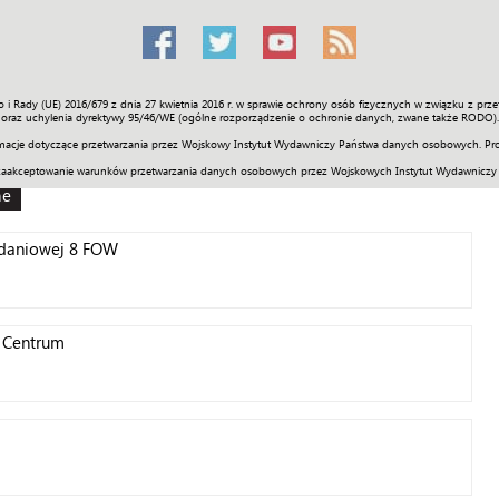
o i Rady (UE) 2016/679 z dnia 27 kwietnia 2016 r. w sprawie ochrony osób fizycznych w związku z 
Świat
Społeczność
Sport
Historia
Galerie
Wideo
ENGLI
oraz uchylenia dyrektywy 95/46/WE (ogólne rozporządzenie o ochronie danych, zwane także RODO).
acje dotyczące przetwarzania przez Wojskowy Instytut Wydawniczy Państwa danych osobowych. Pro
zaakceptowanie warunków przetwarzania danych osobowych przez Wojskowych Instytut Wydawniczy
ne
adaniowej 8 FOW
 Centrum