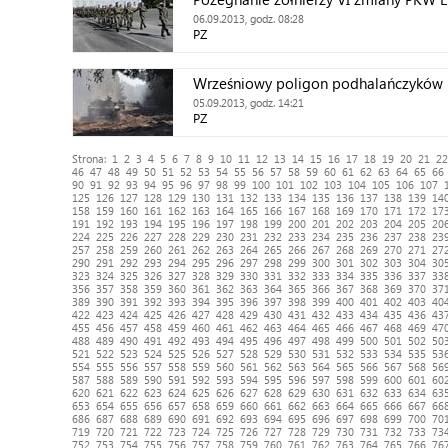
06.09.2013, godz. 08:28
PZ
Wrześniowy poligon podhalańczyków
05.09.2013, godz. 14:21
PZ
Strona:
1
2
3
4
5
6
7
8
9
10
11
12
13
14
15
16
17
18
19
20
21
22
46
47
48
49
50
51
52
53
54
55
56
57
58
59
60
61
62
63
64
65
66
90
91
92
93
94
95
96
97
98
99
100
101
102
103
104
105
106
107
125
126
127
128
129
130
131
132
133
134
135
136
137
138
139
14
158
159
160
161
162
163
164
165
166
167
168
169
170
171
172
17
191
192
193
194
195
196
197
198
199
200
201
202
203
204
205
20
224
225
226
227
228
229
230
231
232
233
234
235
236
237
238
23
257
258
259
260
261
262
263
264
265
266
267
268
269
270
271
27
290
291
292
293
294
295
296
297
298
299
300
301
302
303
304
30
323
324
325
326
327
328
329
330
331
332
333
334
335
336
337
33
356
357
358
359
360
361
362
363
364
365
366
367
368
369
370
37
389
390
391
392
393
394
395
396
397
398
399
400
401
402
403
40
422
423
424
425
426
427
428
429
430
431
432
433
434
435
436
43
455
456
457
458
459
460
461
462
463
464
465
466
467
468
469
47
488
489
490
491
492
493
494
495
496
497
498
499
500
501
502
50
521
522
523
524
525
526
527
528
529
530
531
532
533
534
535
53
554
555
556
557
558
559
560
561
562
563
564
565
566
567
568
56
587
588
589
590
591
592
593
594
595
596
597
598
599
600
601
60
620
621
622
623
624
625
626
627
628
629
630
631
632
633
634
63
653
654
655
656
657
658
659
660
661
662
663
664
665
666
667
66
686
687
688
689
690
691
692
693
694
695
696
697
698
699
700
70
719
720
721
722
723
724
725
726
727
728
729
730
731
732
733
73
752
753
754
755
756
757
758
759
760
761
762
763
764
765
766
76