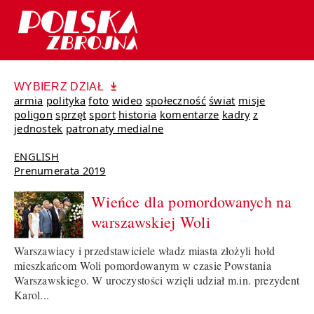
WYBIERZ DZIAŁ
armia
polityka
foto
wideo
społeczność
świat
misje
poligon
sprzęt
sport
historia
komentarze
kadry
z
jednostek
patronaty medialne
ENGLISH
Prenumerata 2019
Wieńce dla pomordowanych na
warszawskiej Woli
Warszawiacy i przedstawiciele władz miasta złożyli hołd
mieszkańcom Woli pomordowanym w czasie Powstania
Warszawskiego. W uroczystości wzięli udział m.in. prezydent
Karol...