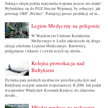
Takiego okrętu polska marynarka wojenna jeszcze nie miała!
Wybraliśmy się do PGZ Stoczni Wojennej, by zobaczyć, jak
powstaje ORP „Wicher”. Podejrzyj proces produkcji od m...
Legion Medyczny na poligonie
W Wojskowym Centrum Kształcenia
Medycznego w Łodzi zakończyła się druga
edycja szkolenia Legionu Medycznego. Ratownicy,
pielęgniarze i lekarze z cywila uczyli się strzela...
Kolejna prowokacja nad
Bałtykiem
Dyżurna para polskich myśliwców przechwyciła dziś nad
Bałtykiem rosyjski samolot rozpoznawczy Ił-20M. Jak podał
wicepremier Władysław Kosiniak-Kamysz, do zdarzenia
doszło...
Młodzi medycy na poligonie