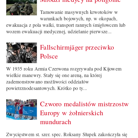
Tamowanie masywnych krwotoków w
warunkach bojowych, np. w okopach,
ewakuacja z pola walki, transport rannych śmigłowcem lub
wozem ewakuacji medycznej, udzielanie pierwsze...
Fallschirmjäger przeciwko
Polsce
W 1935 roku Armia Czerwona rozgrywała pod Kijowem
wielkie manewry. Stały się one areną, na której
zademonstrowano możliwości oddziałów
powietrznodesantowych. Krótko po ty...
Czworo medalistów mistrzostw
Europy w żołnierskich
mundurach
Zwycięstwem st. szer. spec. Roksany Słupek zakończyła się