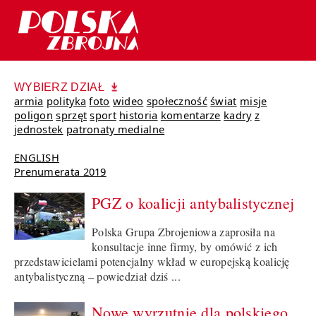
WYBIERZ DZIAŁ
armia
polityka
foto
wideo
społeczność
świat
misje
poligon
sprzęt
sport
historia
komentarze
kadry
z
jednostek
patronaty medialne
ENGLISH
Prenumerata 2019
PGZ o koalicji antybalistycznej
Polska Grupa Zbrojeniowa zaprosiła na
konsultacje inne firmy, by omówić z ich
przedstawicielami potencjalny wkład w europejską koalicję
antybalistyczną – powiedział dziś ...
Nowe wyrzutnie dla polskiego