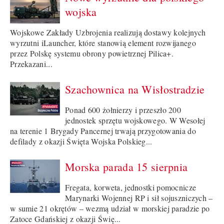
wojska
Wojskowe Zakłady Uzbrojenia realizują dostawy kolejnych
wyrzutni iLauncher, które stanowią element rozwijanego
przez Polskę systemu obrony powietrznej Pilica+.
Przekazani...
Szachownica na Wisłostradzie
Ponad 600 żołnierzy i przeszło 200
jednostek sprzętu wojskowego. W Wesołej
na terenie 1 Brygady Pancernej trwają przygotowania do
defilady z okazji Święta Wojska Polskieg...
Morska parada 15 sierpnia
Fregata, korweta, jednostki pomocnicze
Marynarki Wojennej RP i sił sojuszniczych –
w sumie 21 okrętów – wezmą udział w morskiej paradzie po
Zatoce Gdańskiej z okazji Świę...