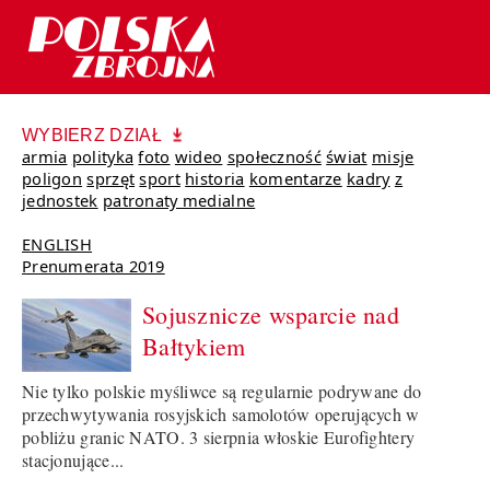
WYBIERZ DZIAŁ
armia
polityka
foto
wideo
społeczność
świat
misje
poligon
sprzęt
sport
historia
komentarze
kadry
z
jednostek
patronaty medialne
ENGLISH
Prenumerata 2019
Sojusznicze wsparcie nad
Bałtykiem
Nie tylko polskie myśliwce są regularnie podrywane do
przechwytywania rosyjskich samolotów operujących w
pobliżu granic NATO. 3 sierpnia włoskie Eurofightery
stacjonujące...