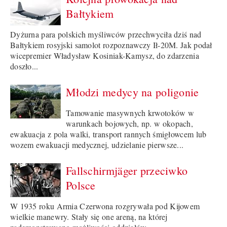
Bałtykiem
Dyżurna para polskich myśliwców przechwyciła dziś nad
Bałtykiem rosyjski samolot rozpoznawczy Ił-20M. Jak podał
wicepremier Władysław Kosiniak-Kamysz, do zdarzenia
doszło...
Młodzi medycy na poligonie
Tamowanie masywnych krwotoków w
warunkach bojowych, np. w okopach,
ewakuacja z pola walki, transport rannych śmigłowcem lub
wozem ewakuacji medycznej, udzielanie pierwsze...
Fallschirmjäger przeciwko
Polsce
W 1935 roku Armia Czerwona rozgrywała pod Kijowem
wielkie manewry. Stały się one areną, na której