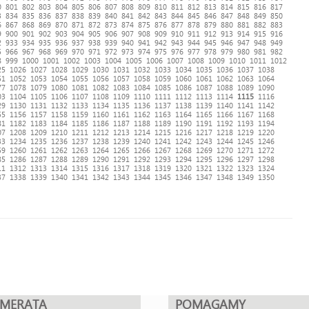
0
801
802
803
804
805
806
807
808
809
810
811
812
813
814
815
816
817
3
834
835
836
837
838
839
840
841
842
843
844
845
846
847
848
849
850
6
867
868
869
870
871
872
873
874
875
876
877
878
879
880
881
882
883
9
900
901
902
903
904
905
906
907
908
909
910
911
912
913
914
915
916
2
933
934
935
936
937
938
939
940
941
942
943
944
945
946
947
948
949
5
966
967
968
969
970
971
972
973
974
975
976
977
978
979
980
981
982
8
999
1000
1001
1002
1003
1004
1005
1006
1007
1008
1009
1010
1011
1012
25
1026
1027
1028
1029
1030
1031
1032
1033
1034
1035
1036
1037
1038
51
1052
1053
1054
1055
1056
1057
1058
1059
1060
1061
1062
1063
1064
77
1078
1079
1080
1081
1082
1083
1084
1085
1086
1087
1088
1089
1090
03
1104
1105
1106
1107
1108
1109
1110
1111
1112
1113
1114
1115
1116
29
1130
1131
1132
1133
1134
1135
1136
1137
1138
1139
1140
1141
1142
55
1156
1157
1158
1159
1160
1161
1162
1163
1164
1165
1166
1167
1168
81
1182
1183
1184
1185
1186
1187
1188
1189
1190
1191
1192
1193
1194
07
1208
1209
1210
1211
1212
1213
1214
1215
1216
1217
1218
1219
1220
33
1234
1235
1236
1237
1238
1239
1240
1241
1242
1243
1244
1245
1246
59
1260
1261
1262
1263
1264
1265
1266
1267
1268
1269
1270
1271
1272
85
1286
1287
1288
1289
1290
1291
1292
1293
1294
1295
1296
1297
1298
11
1312
1313
1314
1315
1316
1317
1318
1319
1320
1321
1322
1323
1324
37
1338
1339
1340
1341
1342
1343
1344
1345
1346
1347
1348
1349
1350
UMERATA
POMAGAMY