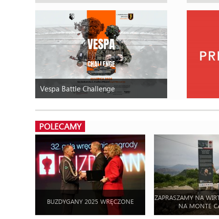
Vespa Battle Challenge
POLECAMY
ZAPRASZAMY NA WIR
BUZDYGANY 2025 WRĘCZONE
NA MONTE C