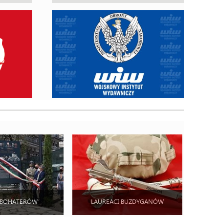
 BOHATERÓW
LAUREACI BUZDYGANÓW