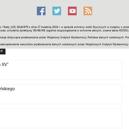
o i Rady (UE) 2016/679 z dnia 27 kwietnia 2016 r. w sprawie ochrony osób fizycznych w związku z 
Świat
Społeczność
Sport
Historia
Galerie
Wideo
ENGLI
oraz uchylenia dyrektywy 95/46/WE (ogólne rozporządzenie o ochronie danych, zwane także RODO).
acje dotyczące przetwarzania przez Wojskowy Instytut Wydawniczy Państwa danych osobowych. Pro
zaakceptowanie warunków przetwarzania danych osobowych przez Wojskowych Instytut Wydawniczy
ne
m XV”
ńskiego