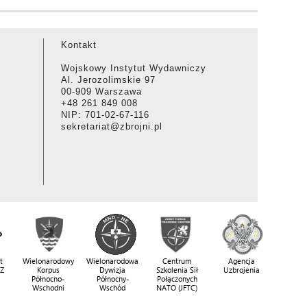
Kontakt
Wojskowy Instytut Wydawniczy
Al. Jerozolimskie 97
00-909 Warszawa
+48 261 849 008
NIP: 701-02-67-116
sekretariat@zbrojni.pl
t
Wielonarodowy
Wielonarodowa
Centrum
Agencja
SZ
Korpus
Dywizja
Szkolenia Sił
Uzbrojenia
Północno-
Północny-
Połączonych
Wschodni
Wschód
NATO (JFTC)