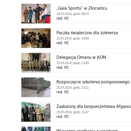
„Gala Sportu” w Złocieńcu
26.03.2014, godz. 08:33
red. PZ
Paczka świąteczna dla żołnierza
25.03.2014, godz. 14:09
red. PZ
Delegacja Omanu w AON
25.03.2014, godz. 13:49
red. PZ
Rozpoczęcie szkolenia poligonowego
25.03.2014, godz. 13:21
red. PZ
Zasłużony dla bezpieczeństwa Afganis
25.03.2014, godz. 11:47
red. PZ
Wiosenne spotkania z wojskiem