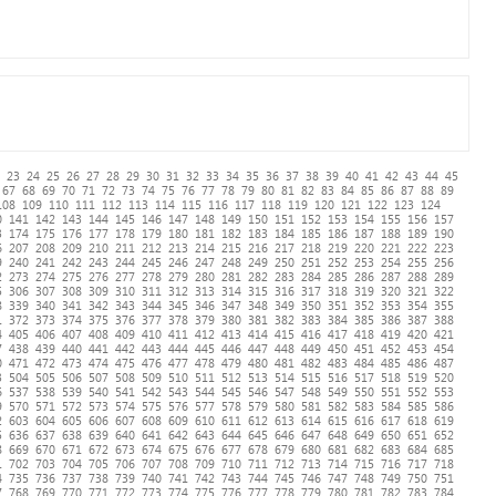
23
24
25
26
27
28
29
30
31
32
33
34
35
36
37
38
39
40
41
42
43
44
45
67
68
69
70
71
72
73
74
75
76
77
78
79
80
81
82
83
84
85
86
87
88
89
108
109
110
111
112
113
114
115
116
117
118
119
120
121
122
123
124
0
141
142
143
144
145
146
147
148
149
150
151
152
153
154
155
156
157
3
174
175
176
177
178
179
180
181
182
183
184
185
186
187
188
189
190
6
207
208
209
210
211
212
213
214
215
216
217
218
219
220
221
222
223
9
240
241
242
243
244
245
246
247
248
249
250
251
252
253
254
255
256
2
273
274
275
276
277
278
279
280
281
282
283
284
285
286
287
288
289
5
306
307
308
309
310
311
312
313
314
315
316
317
318
319
320
321
322
8
339
340
341
342
343
344
345
346
347
348
349
350
351
352
353
354
355
1
372
373
374
375
376
377
378
379
380
381
382
383
384
385
386
387
388
4
405
406
407
408
409
410
411
412
413
414
415
416
417
418
419
420
421
7
438
439
440
441
442
443
444
445
446
447
448
449
450
451
452
453
454
0
471
472
473
474
475
476
477
478
479
480
481
482
483
484
485
486
487
3
504
505
506
507
508
509
510
511
512
513
514
515
516
517
518
519
520
6
537
538
539
540
541
542
543
544
545
546
547
548
549
550
551
552
553
9
570
571
572
573
574
575
576
577
578
579
580
581
582
583
584
585
586
2
603
604
605
606
607
608
609
610
611
612
613
614
615
616
617
618
619
5
636
637
638
639
640
641
642
643
644
645
646
647
648
649
650
651
652
8
669
670
671
672
673
674
675
676
677
678
679
680
681
682
683
684
685
1
702
703
704
705
706
707
708
709
710
711
712
713
714
715
716
717
718
4
735
736
737
738
739
740
741
742
743
744
745
746
747
748
749
750
751
7
768
769
770
771
772
773
774
775
776
777
778
779
780
781
782
783
784