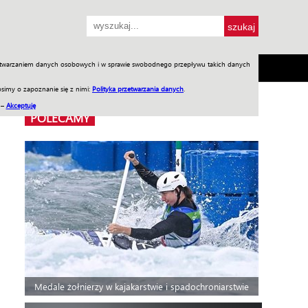
przetwarzaniem danych osobowych i w sprawie swobodnego przepływu takich danych
SH
SKLEP
Jednodniówki
Praca w WIW
simy o zapoznanie się z nimi:
Polityka przetwarzania danych
.
 –
Akceptuję
POLECAMY
Medale żołnierzy w kajakarstwie i spadochroniarstwie