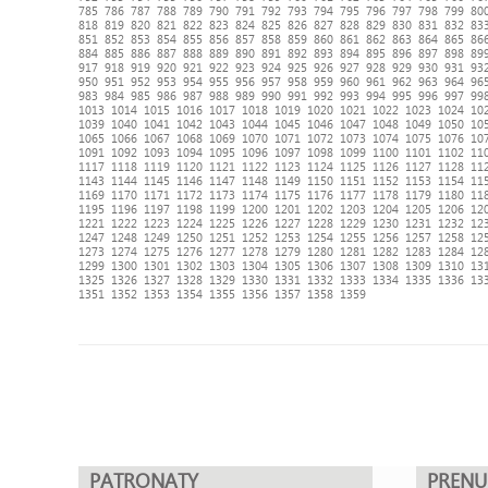
785
786
787
788
789
790
791
792
793
794
795
796
797
798
799
80
818
819
820
821
822
823
824
825
826
827
828
829
830
831
832
83
851
852
853
854
855
856
857
858
859
860
861
862
863
864
865
86
884
885
886
887
888
889
890
891
892
893
894
895
896
897
898
89
917
918
919
920
921
922
923
924
925
926
927
928
929
930
931
93
950
951
952
953
954
955
956
957
958
959
960
961
962
963
964
96
983
984
985
986
987
988
989
990
991
992
993
994
995
996
997
99
1013
1014
1015
1016
1017
1018
1019
1020
1021
1022
1023
1024
10
1039
1040
1041
1042
1043
1044
1045
1046
1047
1048
1049
1050
10
1065
1066
1067
1068
1069
1070
1071
1072
1073
1074
1075
1076
10
1091
1092
1093
1094
1095
1096
1097
1098
1099
1100
1101
1102
11
1117
1118
1119
1120
1121
1122
1123
1124
1125
1126
1127
1128
11
1143
1144
1145
1146
1147
1148
1149
1150
1151
1152
1153
1154
11
1169
1170
1171
1172
1173
1174
1175
1176
1177
1178
1179
1180
11
1195
1196
1197
1198
1199
1200
1201
1202
1203
1204
1205
1206
12
1221
1222
1223
1224
1225
1226
1227
1228
1229
1230
1231
1232
12
1247
1248
1249
1250
1251
1252
1253
1254
1255
1256
1257
1258
12
1273
1274
1275
1276
1277
1278
1279
1280
1281
1282
1283
1284
12
1299
1300
1301
1302
1303
1304
1305
1306
1307
1308
1309
1310
13
1325
1326
1327
1328
1329
1330
1331
1332
1333
1334
1335
1336
13
1351
1352
1353
1354
1355
1356
1357
1358
1359
PATRONATY
PREN