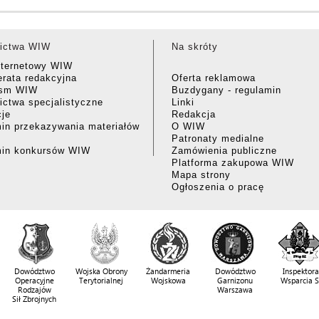
ictwa WIW
Na skróty
nternetowy WIW
rata redakcyjna
Oferta reklamowa
ism WIW
Buzdygany - regulamin
ctwa specjalistyczne
Linki
cje
Redakcja
in przekazywania materiałów
O WIW
Patronaty medialne
min konkursów WIW
Zamówienia publiczne
Platforma zakupowa WIW
Mapa strony
Ogłoszenia o pracę
Dowództwo
Wojska Obrony
Żandarmeria
Dowództwo
Inspektora
Operacyjne
Terytorialnej
Wojskowa
Garnizonu
Wsparcia 
Rodzajów
Warszawa
Sił Zbrojnych