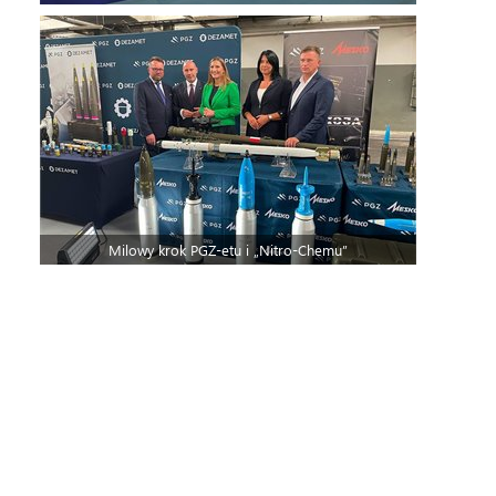
Milowy krok PGZ-etu i „Nitro-Chemu”