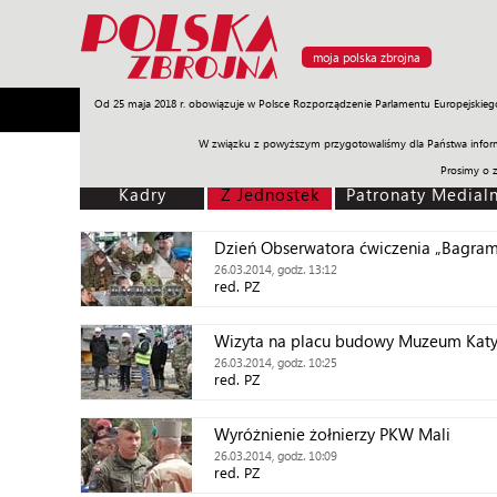
moja polska zbrojna
Od 25 maja 2018 r. obowiązuje w Polsce Rozporządzenie Parlamentu Europejskieg
Armia
Poligon
Sprzęt
Misje
Polityka
Prawo
W związku z powyższym przygotowaliśmy dla Państwa inform
Prosimy o 
Kadry
Z Jednostek
Patronaty Medial
Dzień Obserwatora ćwiczenia „Bagra
26.03.2014, godz. 13:12
red. PZ
Wizyta na placu budowy Muzeum Katy
26.03.2014, godz. 10:25
red. PZ
Wyróżnienie żołnierzy PKW Mali
26.03.2014, godz. 10:09
red. PZ