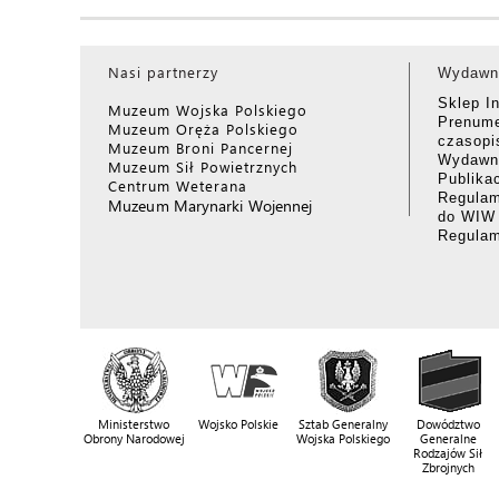
Nasi partnerzy
Wydawn
Sklep I
Muzeum Wojska Polskiego
Prenume
Muzeum Oręża Polskiego
czasop
Muzeum Broni Pancernej
Wydawni
Muzeum Sił Powietrznych
Publika
Centrum Weterana
Regulam
Muzeum Marynarki Wojennej
do WIW
Regula
Ministerstwo
Wojsko Polskie
Sztab Generalny
Dowództwo
Obrony Narodowej
Wojska Polskiego
Generalne
Rodzajów Sił
Zbrojnych