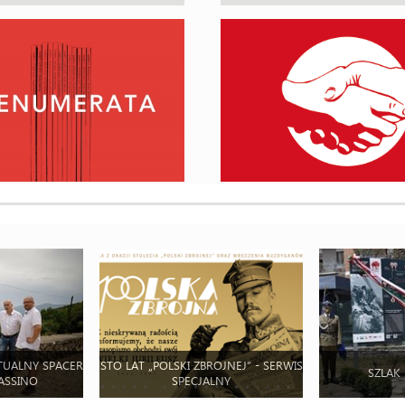
TUALNY SPACER
STO LAT „POLSKI ZBROJNEJ” - SERWIS
SZLAK
ASSINO
SPECJALNY