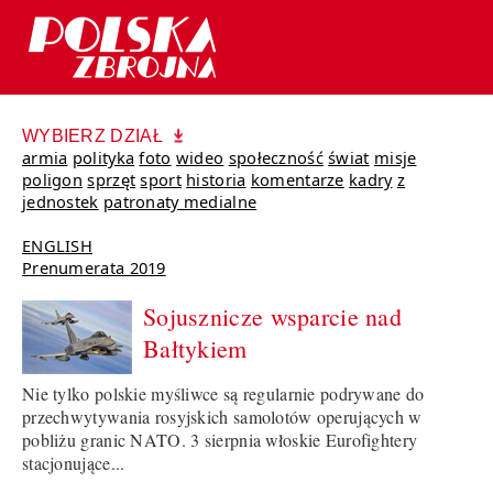
WYBIERZ DZIAŁ
armia
polityka
foto
wideo
społeczność
świat
misje
poligon
sprzęt
sport
historia
komentarze
kadry
z
jednostek
patronaty medialne
ENGLISH
Prenumerata 2019
Sojusznicze wsparcie nad
Bałtykiem
Nie tylko polskie myśliwce są regularnie podrywane do
przechwytywania rosyjskich samolotów operujących w
pobliżu granic NATO. 3 sierpnia włoskie Eurofightery
stacjonujące...