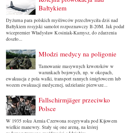
Bałtykiem
Dyżurna para polskich myśliwców przechwyciła dziś nad
Bałtykiem rosyjski samolot rozpoznawczy Ił-20M. Jak podał
wicepremier Władysław Kosiniak-Kamysz, do zdarzenia
doszło...
Młodzi medycy na poligonie
Tamowanie masywnych krwotoków w
warunkach bojowych, np. w okopach,
ewakuacja z pola walki, transport rannych śmigłowcem lub
wozem ewakuacji medycznej, udzielanie pierwsze...
Fallschirmjäger przeciwko
Polsce
W 1935 roku Armia Czerwona rozgrywała pod Kijowem
wielkie manewry. Stały się one areną, na której