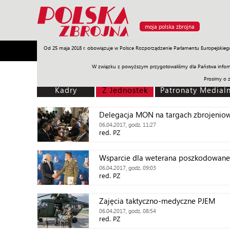
moja polska zbrojna
Od 25 maja 2018 r. obowiązuje w Polsce Rozporządzenie Parlamentu Europejskieg
Armia
Poligon
Sprzęt
Misje
Polityka
Prawo
W związku z powyższym przygotowaliśmy dla Państwa inform
Prosimy o 
Kadry
Z Jednostek
Patronaty Medial
Delegacja MON na targach zbrojenio
06.04.2017, godz. 11:27
red. PZ
Wsparcie dla weterana poszkodowan
06.04.2017, godz. 09:03
red. PZ
Zajęcia taktyczno-medyczne PJEM
06.04.2017, godz. 08:54
red. PZ