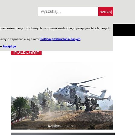
przetwarzaniem danych osobowych i w sprawie swobodnego przepływu takich danych
SH
SKLEP
Jednodniówki
Praca w WIW
simy o zapoznanie się z nimi:
Polityka przetwarzania danych
.
 –
Akceptuję
POLECAMY
Azjatycka szansa