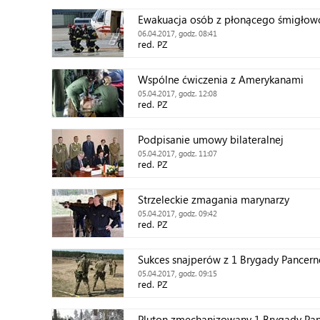
Ewakuacja osób z płonącego śmigłow
06.04.2017, godz. 08:41
red. PZ
Wspólne ćwiczenia z Amerykanami
05.04.2017, godz. 12:08
red. PZ
Podpisanie umowy bilateralnej
05.04.2017, godz. 11:07
red. PZ
Strzeleckie zmagania marynarzy
05.04.2017, godz. 09:42
red. PZ
Sukces snajperów z 1 Brygady Pancern
05.04.2017, godz. 09:15
red. PZ
Pluton zmechanizowany 1 Brygady Panc