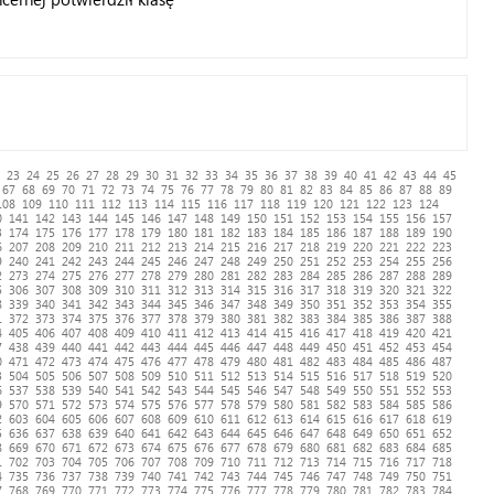
23
24
25
26
27
28
29
30
31
32
33
34
35
36
37
38
39
40
41
42
43
44
45
67
68
69
70
71
72
73
74
75
76
77
78
79
80
81
82
83
84
85
86
87
88
89
108
109
110
111
112
113
114
115
116
117
118
119
120
121
122
123
124
0
141
142
143
144
145
146
147
148
149
150
151
152
153
154
155
156
157
3
174
175
176
177
178
179
180
181
182
183
184
185
186
187
188
189
190
6
207
208
209
210
211
212
213
214
215
216
217
218
219
220
221
222
223
9
240
241
242
243
244
245
246
247
248
249
250
251
252
253
254
255
256
2
273
274
275
276
277
278
279
280
281
282
283
284
285
286
287
288
289
5
306
307
308
309
310
311
312
313
314
315
316
317
318
319
320
321
322
8
339
340
341
342
343
344
345
346
347
348
349
350
351
352
353
354
355
1
372
373
374
375
376
377
378
379
380
381
382
383
384
385
386
387
388
4
405
406
407
408
409
410
411
412
413
414
415
416
417
418
419
420
421
7
438
439
440
441
442
443
444
445
446
447
448
449
450
451
452
453
454
0
471
472
473
474
475
476
477
478
479
480
481
482
483
484
485
486
487
3
504
505
506
507
508
509
510
511
512
513
514
515
516
517
518
519
520
6
537
538
539
540
541
542
543
544
545
546
547
548
549
550
551
552
553
9
570
571
572
573
574
575
576
577
578
579
580
581
582
583
584
585
586
2
603
604
605
606
607
608
609
610
611
612
613
614
615
616
617
618
619
5
636
637
638
639
640
641
642
643
644
645
646
647
648
649
650
651
652
8
669
670
671
672
673
674
675
676
677
678
679
680
681
682
683
684
685
1
702
703
704
705
706
707
708
709
710
711
712
713
714
715
716
717
718
4
735
736
737
738
739
740
741
742
743
744
745
746
747
748
749
750
751
7
768
769
770
771
772
773
774
775
776
777
778
779
780
781
782
783
784