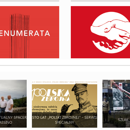
TUALNY SPACER
STO LAT „POLSKI ZBROJNEJ” - SERWIS
SZLAK
ASSINO
SPECJALNY