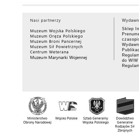
Nasi partnerzy
Wydawn
Sklep I
Muzeum Wojska Polskiego
Prenume
Muzeum Oręża Polskiego
czasop
Muzeum Broni Pancernej
Wydawni
Muzeum Sił Powietrznych
Publika
Centrum Weterana
Regulam
Muzeum Marynarki Wojennej
do WIW
Regula
Ministerstwo
Wojsko Polskie
Sztab Generalny
Dowództwo
Obrony Narodowej
Wojska Polskiego
Generalne
Rodzajów Sił
Zbrojnych