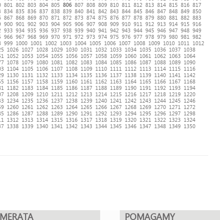
0
801
802
803
804
805
806
807
808
809
810
811
812
813
814
815
816
817
3
834
835
836
837
838
839
840
841
842
843
844
845
846
847
848
849
850
6
867
868
869
870
871
872
873
874
875
876
877
878
879
880
881
882
883
9
900
901
902
903
904
905
906
907
908
909
910
911
912
913
914
915
916
2
933
934
935
936
937
938
939
940
941
942
943
944
945
946
947
948
949
5
966
967
968
969
970
971
972
973
974
975
976
977
978
979
980
981
982
8
999
1000
1001
1002
1003
1004
1005
1006
1007
1008
1009
1010
1011
1012
25
1026
1027
1028
1029
1030
1031
1032
1033
1034
1035
1036
1037
1038
51
1052
1053
1054
1055
1056
1057
1058
1059
1060
1061
1062
1063
1064
77
1078
1079
1080
1081
1082
1083
1084
1085
1086
1087
1088
1089
1090
03
1104
1105
1106
1107
1108
1109
1110
1111
1112
1113
1114
1115
1116
29
1130
1131
1132
1133
1134
1135
1136
1137
1138
1139
1140
1141
1142
55
1156
1157
1158
1159
1160
1161
1162
1163
1164
1165
1166
1167
1168
81
1182
1183
1184
1185
1186
1187
1188
1189
1190
1191
1192
1193
1194
07
1208
1209
1210
1211
1212
1213
1214
1215
1216
1217
1218
1219
1220
33
1234
1235
1236
1237
1238
1239
1240
1241
1242
1243
1244
1245
1246
59
1260
1261
1262
1263
1264
1265
1266
1267
1268
1269
1270
1271
1272
85
1286
1287
1288
1289
1290
1291
1292
1293
1294
1295
1296
1297
1298
11
1312
1313
1314
1315
1316
1317
1318
1319
1320
1321
1322
1323
1324
37
1338
1339
1340
1341
1342
1343
1344
1345
1346
1347
1348
1349
1350
UMERATA
POMAGAMY