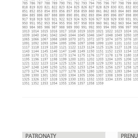
785
786
787
788
789
790
791
792
793
794
795
796
797
798
799
80
818
819
820
821
822
823
824
825
826
827
828
829
830
831
832
83
851
852
853
854
855
856
857
858
859
860
861
862
863
864
865
86
884
885
886
887
888
889
890
891
892
893
894
895
896
897
898
89
917
918
919
920
921
922
923
924
925
926
927
928
929
930
931
93
950
951
952
953
954
955
956
957
958
959
960
961
962
963
964
96
983
984
985
986
987
988
989
990
991
992
993
994
995
996
997
99
1013
1014
1015
1016
1017
1018
1019
1020
1021
1022
1023
1024
10
1039
1040
1041
1042
1043
1044
1045
1046
1047
1048
1049
1050
10
1065
1066
1067
1068
1069
1070
1071
1072
1073
1074
1075
1076
10
1091
1092
1093
1094
1095
1096
1097
1098
1099
1100
1101
1102
11
1117
1118
1119
1120
1121
1122
1123
1124
1125
1126
1127
1128
11
1143
1144
1145
1146
1147
1148
1149
1150
1151
1152
1153
1154
11
1169
1170
1171
1172
1173
1174
1175
1176
1177
1178
1179
1180
11
1195
1196
1197
1198
1199
1200
1201
1202
1203
1204
1205
1206
12
1221
1222
1223
1224
1225
1226
1227
1228
1229
1230
1231
1232
12
1247
1248
1249
1250
1251
1252
1253
1254
1255
1256
1257
1258
12
1273
1274
1275
1276
1277
1278
1279
1280
1281
1282
1283
1284
12
1299
1300
1301
1302
1303
1304
1305
1306
1307
1308
1309
1310
13
1325
1326
1327
1328
1329
1330
1331
1332
1333
1334
1335
1336
13
1351
1352
1353
1354
1355
1356
1357
1358
1359
PATRONATY
PREN