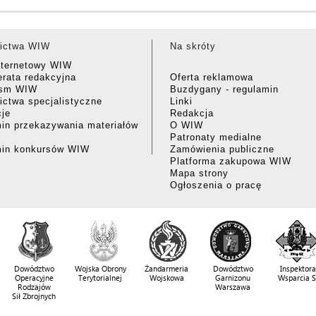
ictwa WIW
Na skróty
nternetowy WIW
rata redakcyjna
Oferta reklamowa
ism WIW
Buzdygany - regulamin
ctwa specjalistyczne
Linki
cje
Redakcja
in przekazywania materiałów
O WIW
Patronaty medialne
min konkursów WIW
Zamówienia publiczne
Platforma zakupowa WIW
Mapa strony
Ogłoszenia o pracę
Dowództwo
Wojska Obrony
Żandarmeria
Dowództwo
Inspektora
Operacyjne
Terytorialnej
Wojskowa
Garnizonu
Wsparcia 
Rodzajów
Warszawa
Sił Zbrojnych