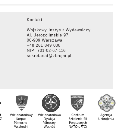
Kontakt
Wojskowy Instytut Wydawniczy
Al. Jerozolimskie 97
00-909 Warszawa
+48 261 849 008
NIP: 701-02-67-116
sekretariat@zbrojni.pl
t
Wielonarodowy
Wielonarodowa
Centrum
Agencja
SZ
Korpus
Dywizja
Szkolenia Sił
Uzbrojenia
Północno-
Północny-
Połączonych
Wschodni
Wschód
NATO (JFTC)