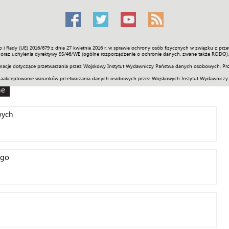
o i Rady (UE) 2016/679 z dnia 27 kwietnia 2016 r. w sprawie ochrony osób fizycznych w związku z 
Świat
Społeczność
Sport
Historia
Galerie
Wideo
ENGLI
oraz uchylenia dyrektywy 95/46/WE (ogólne rozporządzenie o ochronie danych, zwane także RODO).
acje dotyczące przetwarzania przez Wojskowy Instytut Wydawniczy Państwa danych osobowych. Pro
zaakceptowanie warunków przetwarzania danych osobowych przez Wojskowych Instytut Wydawniczy
ne
wych
ego