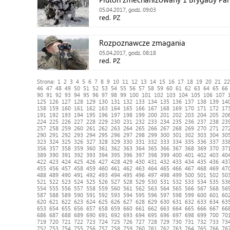
05.04.2017, godz. 09:03
red. PZ
Rozpoznawcze zmagania
05.04.2017, godz. 08:18
red. PZ
Strona:
1
2
3
4
5
6
7
8
9
10
11
12
13
14
15
16
17
18
19
20
21
22
46
47
48
49
50
51
52
53
54
55
56
57
58
59
60
61
62
63
64
65
66
90
91
92
93
94
95
96
97
98
99
100
101
102
103
104
105
106
107
125
126
127
128
129
130
131
132
133
134
135
136
137
138
139
14
158
159
160
161
162
163
164
165
166
167
168
169
170
171
172
17
191
192
193
194
195
196
197
198
199
200
201
202
203
204
205
20
224
225
226
227
228
229
230
231
232
233
234
235
236
237
238
23
257
258
259
260
261
262
263
264
265
266
267
268
269
270
271
27
290
291
292
293
294
295
296
297
298
299
300
301
302
303
304
30
323
324
325
326
327
328
329
330
331
332
333
334
335
336
337
33
356
357
358
359
360
361
362
363
364
365
366
367
368
369
370
37
389
390
391
392
393
394
395
396
397
398
399
400
401
402
403
40
422
423
424
425
426
427
428
429
430
431
432
433
434
435
436
43
455
456
457
458
459
460
461
462
463
464
465
466
467
468
469
47
488
489
490
491
492
493
494
495
496
497
498
499
500
501
502
50
521
522
523
524
525
526
527
528
529
530
531
532
533
534
535
53
554
555
556
557
558
559
560
561
562
563
564
565
566
567
568
56
587
588
589
590
591
592
593
594
595
596
597
598
599
600
601
60
620
621
622
623
624
625
626
627
628
629
630
631
632
633
634
63
653
654
655
656
657
658
659
660
661
662
663
664
665
666
667
66
686
687
688
689
690
691
692
693
694
695
696
697
698
699
700
70
719
720
721
722
723
724
725
726
727
728
729
730
731
732
733
73
752
753
754
755
756
757
758
759
760
761
762
763
764
765
766
76