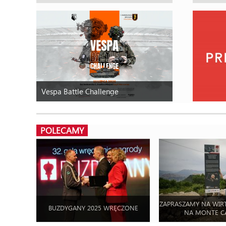
Vespa Battle Challenge
POLECAMY
ZAPRASZAMY NA WIR
BUZDYGANY 2025 WRĘCZONE
NA MONTE C