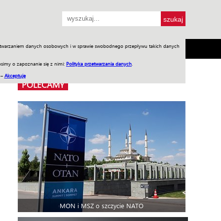
przetwarzaniem danych osobowych i w sprawie swobodnego przepływu takich danych
SH
SKLEP
Jednodniówki
Praca w WIW
simy o zapoznanie się z nimi:
Polityka przetwarzania danych
.
 –
Akceptuję
POLECAMY
MON i MSZ o szczycie NATO