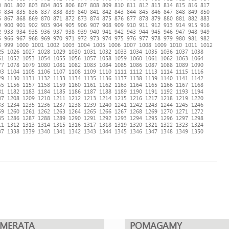
0
801
802
803
804
805
806
807
808
809
810
811
812
813
814
815
816
817
3
834
835
836
837
838
839
840
841
842
843
844
845
846
847
848
849
850
6
867
868
869
870
871
872
873
874
875
876
877
878
879
880
881
882
883
9
900
901
902
903
904
905
906
907
908
909
910
911
912
913
914
915
916
2
933
934
935
936
937
938
939
940
941
942
943
944
945
946
947
948
949
5
966
967
968
969
970
971
972
973
974
975
976
977
978
979
980
981
982
8
999
1000
1001
1002
1003
1004
1005
1006
1007
1008
1009
1010
1011
1012
25
1026
1027
1028
1029
1030
1031
1032
1033
1034
1035
1036
1037
1038
51
1052
1053
1054
1055
1056
1057
1058
1059
1060
1061
1062
1063
1064
77
1078
1079
1080
1081
1082
1083
1084
1085
1086
1087
1088
1089
1090
03
1104
1105
1106
1107
1108
1109
1110
1111
1112
1113
1114
1115
1116
29
1130
1131
1132
1133
1134
1135
1136
1137
1138
1139
1140
1141
1142
55
1156
1157
1158
1159
1160
1161
1162
1163
1164
1165
1166
1167
1168
81
1182
1183
1184
1185
1186
1187
1188
1189
1190
1191
1192
1193
1194
07
1208
1209
1210
1211
1212
1213
1214
1215
1216
1217
1218
1219
1220
33
1234
1235
1236
1237
1238
1239
1240
1241
1242
1243
1244
1245
1246
59
1260
1261
1262
1263
1264
1265
1266
1267
1268
1269
1270
1271
1272
85
1286
1287
1288
1289
1290
1291
1292
1293
1294
1295
1296
1297
1298
11
1312
1313
1314
1315
1316
1317
1318
1319
1320
1321
1322
1323
1324
37
1338
1339
1340
1341
1342
1343
1344
1345
1346
1347
1348
1349
1350
UMERATA
POMAGAMY