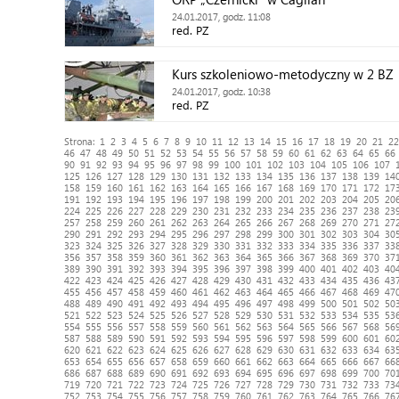
24.01.2017, godz. 11:08
red. PZ
Kurs szkoleniowo-metodyczny w 2 BZ
24.01.2017, godz. 10:38
red. PZ
Strona:
1
2
3
4
5
6
7
8
9
10
11
12
13
14
15
16
17
18
19
20
21
22
46
47
48
49
50
51
52
53
54
55
56
57
58
59
60
61
62
63
64
65
66
90
91
92
93
94
95
96
97
98
99
100
101
102
103
104
105
106
107
125
126
127
128
129
130
131
132
133
134
135
136
137
138
139
14
158
159
160
161
162
163
164
165
166
167
168
169
170
171
172
17
191
192
193
194
195
196
197
198
199
200
201
202
203
204
205
20
224
225
226
227
228
229
230
231
232
233
234
235
236
237
238
23
257
258
259
260
261
262
263
264
265
266
267
268
269
270
271
27
290
291
292
293
294
295
296
297
298
299
300
301
302
303
304
30
323
324
325
326
327
328
329
330
331
332
333
334
335
336
337
33
356
357
358
359
360
361
362
363
364
365
366
367
368
369
370
37
389
390
391
392
393
394
395
396
397
398
399
400
401
402
403
40
422
423
424
425
426
427
428
429
430
431
432
433
434
435
436
43
455
456
457
458
459
460
461
462
463
464
465
466
467
468
469
47
488
489
490
491
492
493
494
495
496
497
498
499
500
501
502
50
521
522
523
524
525
526
527
528
529
530
531
532
533
534
535
53
554
555
556
557
558
559
560
561
562
563
564
565
566
567
568
56
587
588
589
590
591
592
593
594
595
596
597
598
599
600
601
60
620
621
622
623
624
625
626
627
628
629
630
631
632
633
634
63
653
654
655
656
657
658
659
660
661
662
663
664
665
666
667
66
686
687
688
689
690
691
692
693
694
695
696
697
698
699
700
70
719
720
721
722
723
724
725
726
727
728
729
730
731
732
733
73
752
753
754
755
756
757
758
759
760
761
762
763
764
765
766
76