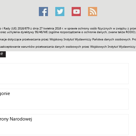
o i Rady (UE) 2016/679 z dnia 27 kwietnia 2016 r. w sprawie ochrony osób fizycznych w związku z 
Świat
Społeczność
Sport
Historia
Galerie
Wideo
ENGLI
oraz uchylenia dyrektywy 95/46/WE (ogólne rozporządzenie o ochronie danych, zwane także RODO).
acje dotyczące przetwarzania przez Wojskowy Instytut Wydawniczy Państwa danych osobowych. Pro
zaakceptowanie warunków przetwarzania danych osobowych przez Wojskowych Instytut Wydawniczy
ne
igonie
brony Narodowej