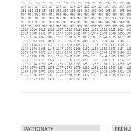
785
786
787
788
789
790
791
792
793
794
795
796
797
798
799
80
818
819
820
821
822
823
824
825
826
827
828
829
830
831
832
83
851
852
853
854
855
856
857
858
859
860
861
862
863
864
865
86
884
885
886
887
888
889
890
891
892
893
894
895
896
897
898
89
917
918
919
920
921
922
923
924
925
926
927
928
929
930
931
93
950
951
952
953
954
955
956
957
958
959
960
961
962
963
964
96
983
984
985
986
987
988
989
990
991
992
993
994
995
996
997
99
1013
1014
1015
1016
1017
1018
1019
1020
1021
1022
1023
1024
10
1039
1040
1041
1042
1043
1044
1045
1046
1047
1048
1049
1050
10
1065
1066
1067
1068
1069
1070
1071
1072
1073
1074
1075
1076
10
1091
1092
1093
1094
1095
1096
1097
1098
1099
1100
1101
1102
11
1117
1118
1119
1120
1121
1122
1123
1124
1125
1126
1127
1128
11
1143
1144
1145
1146
1147
1148
1149
1150
1151
1152
1153
1154
11
1169
1170
1171
1172
1173
1174
1175
1176
1177
1178
1179
1180
11
1195
1196
1197
1198
1199
1200
1201
1202
1203
1204
1205
1206
12
1221
1222
1223
1224
1225
1226
1227
1228
1229
1230
1231
1232
12
1247
1248
1249
1250
1251
1252
1253
1254
1255
1256
1257
1258
12
1273
1274
1275
1276
1277
1278
1279
1280
1281
1282
1283
1284
12
1299
1300
1301
1302
1303
1304
1305
1306
1307
1308
1309
1310
13
1325
1326
1327
1328
1329
1330
1331
1332
1333
1334
1335
1336
13
1351
1352
1353
1354
1355
1356
1357
1358
1359
PATRONATY
PREN