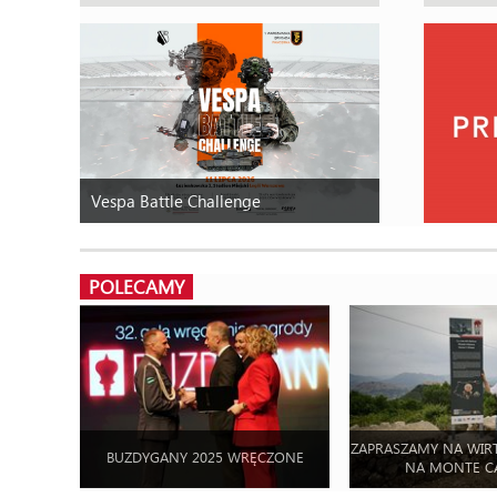
Vespa Battle Challenge
POLECAMY
ZAPRASZAMY NA WIR
BUZDYGANY 2025 WRĘCZONE
NA MONTE C