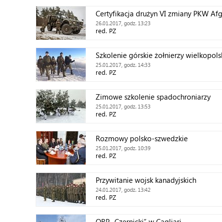
Certyfikacja drużyn VI zmiany PKW Af
26.01.2017, godz. 13:23
red. PZ
Szkolenie górskie żołnierzy wielkopols
25.01.2017, godz. 14:33
red. PZ
Zimowe szkolenie spadochroniarzy
25.01.2017, godz. 13:53
red. PZ
Rozmowy polsko-szwedzkie
25.01.2017, godz. 10:39
red. PZ
Przywitanie wojsk kanadyjskich
24.01.2017, godz. 13:42
red. PZ
ORP „Czernicki” w Cagliari