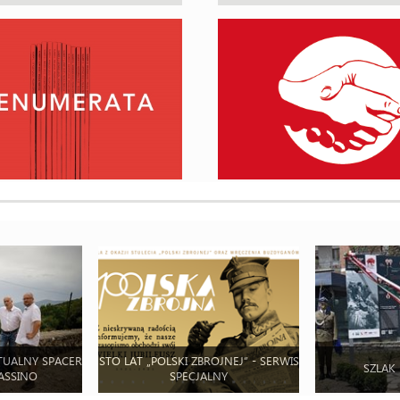
TUALNY SPACER
STO LAT „POLSKI ZBROJNEJ” - SERWIS
SZLAK
ASSINO
SPECJALNY