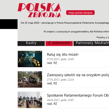
moja polska zbrojna
Od 25 maja 2018 r. obowiązuje w Polsce Rozporządzenie Parlamentu Europejskieg
Armia
Poligon
Sprzęt
Misje
Polityka
Prawo
W związku z powyższym przygotowaliśmy dla Państwa inform
Prosimy o 
Kadry
Z Jednostek
Patronaty Medial
Ratuj się, kto może!
27.01.2017, godz. 13:45
red. PZ
Zawiszacy szkolili się na orzyskim pol
27.01.2017, godz. 12:10
red. PZ
Spotkanie Parlamentarnego Forum O
26.01.2017, godz. 15:07
red. PZ