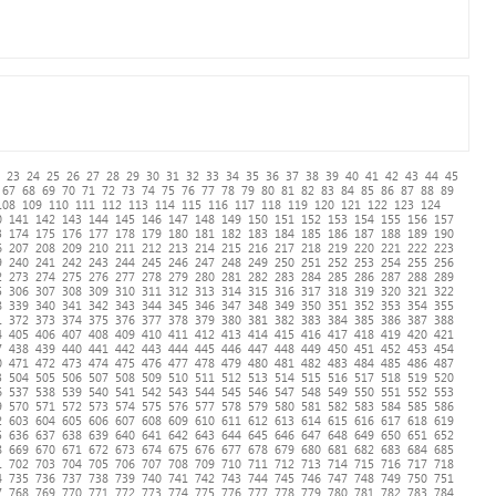
23
24
25
26
27
28
29
30
31
32
33
34
35
36
37
38
39
40
41
42
43
44
45
67
68
69
70
71
72
73
74
75
76
77
78
79
80
81
82
83
84
85
86
87
88
89
108
109
110
111
112
113
114
115
116
117
118
119
120
121
122
123
124
0
141
142
143
144
145
146
147
148
149
150
151
152
153
154
155
156
157
3
174
175
176
177
178
179
180
181
182
183
184
185
186
187
188
189
190
6
207
208
209
210
211
212
213
214
215
216
217
218
219
220
221
222
223
9
240
241
242
243
244
245
246
247
248
249
250
251
252
253
254
255
256
2
273
274
275
276
277
278
279
280
281
282
283
284
285
286
287
288
289
5
306
307
308
309
310
311
312
313
314
315
316
317
318
319
320
321
322
8
339
340
341
342
343
344
345
346
347
348
349
350
351
352
353
354
355
1
372
373
374
375
376
377
378
379
380
381
382
383
384
385
386
387
388
4
405
406
407
408
409
410
411
412
413
414
415
416
417
418
419
420
421
7
438
439
440
441
442
443
444
445
446
447
448
449
450
451
452
453
454
0
471
472
473
474
475
476
477
478
479
480
481
482
483
484
485
486
487
3
504
505
506
507
508
509
510
511
512
513
514
515
516
517
518
519
520
6
537
538
539
540
541
542
543
544
545
546
547
548
549
550
551
552
553
9
570
571
572
573
574
575
576
577
578
579
580
581
582
583
584
585
586
2
603
604
605
606
607
608
609
610
611
612
613
614
615
616
617
618
619
5
636
637
638
639
640
641
642
643
644
645
646
647
648
649
650
651
652
8
669
670
671
672
673
674
675
676
677
678
679
680
681
682
683
684
685
1
702
703
704
705
706
707
708
709
710
711
712
713
714
715
716
717
718
4
735
736
737
738
739
740
741
742
743
744
745
746
747
748
749
750
751
7
768
769
770
771
772
773
774
775
776
777
778
779
780
781
782
783
784