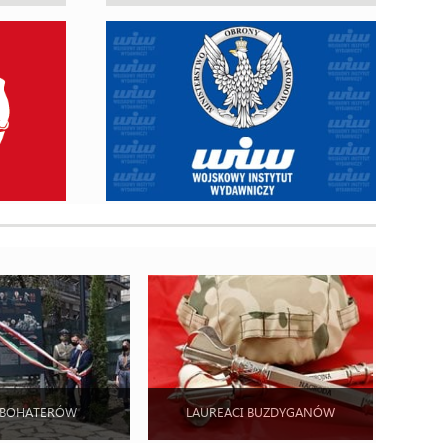
 BOHATERÓW
LAUREACI BUZDYGANÓW