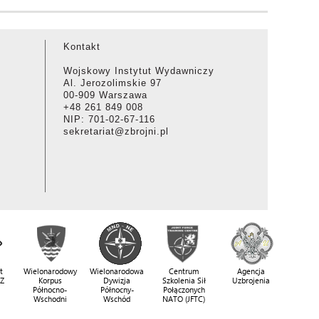
Kontakt
Wojskowy Instytut Wydawniczy
Al. Jerozolimskie 97
00-909 Warszawa
+48 261 849 008
NIP: 701-02-67-116
sekretariat@zbrojni.pl
t
Wielonarodowy
Wielonarodowa
Centrum
Agencja
SZ
Korpus
Dywizja
Szkolenia Sił
Uzbrojenia
Północno-
Północny-
Połączonych
Wschodni
Wschód
NATO (JFTC)