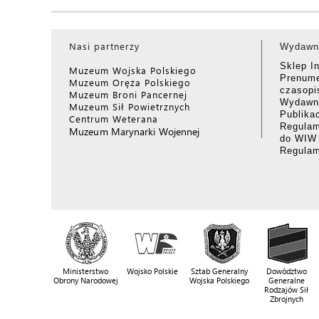
Nasi partnerzy
Wydawn
Sklep I
Muzeum Wojska Polskiego
Prenume
Muzeum Oręża Polskiego
czasop
Muzeum Broni Pancernej
Wydawni
Muzeum Sił Powietrznych
Publika
Centrum Weterana
Regulam
Muzeum Marynarki Wojennej
do WIW
Regula
Ministerstwo
Wojsko Polskie
Sztab Generalny
Dowództwo
Obrony Narodowej
Wojska Polskiego
Generalne
Rodzajów Sił
Zbrojnych