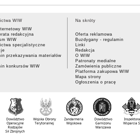
ictwa WIW
Na skróty
nternetowy WIW
rata redakcyjna
Oferta reklamowa
ism WIW
Buzdygany - regulamin
ctwa specjalistyczne
Linki
cje
Redakcja
in przekazywania materiałów
O WIW
Patronaty medialne
min konkursów WIW
Zamówienia publiczne
Platforma zakupowa WIW
Mapa strony
Ogłoszenia o pracę
Dowództwo
Wojska Obrony
Żandarmeria
Dowództwo
Inspektora
Operacyjne
Terytorialnej
Wojskowa
Garnizonu
Wsparcia 
Rodzajów
Warszawa
Sił Zbrojnych