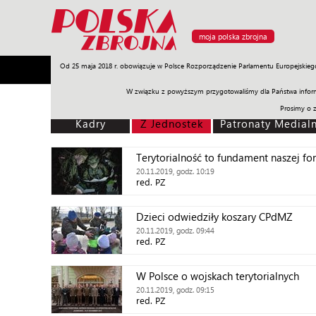
moja polska zbrojna
Od 25 maja 2018 r. obowiązuje w Polsce Rozporządzenie Parlamentu Europejskieg
Armia
Poligon
Sprzęt
Misje
Polityka
Prawo
W związku z powyższym przygotowaliśmy dla Państwa inform
Prosimy o 
Kadry
Z Jednostek
Patronaty Medial
Terytorialność to fundament naszej fo
20.11.2019, godz. 10:19
red. PZ
Dzieci odwiedziły koszary CPdMZ
20.11.2019, godz. 09:44
red. PZ
W Polsce o wojskach terytorialnych
20.11.2019, godz. 09:15
red. PZ