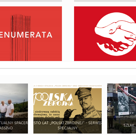
TUALNY SPACER
STO LAT „POLSKI ZBROJNEJ” - SERWIS
SZLAK
ASSINO
SPECJALNY