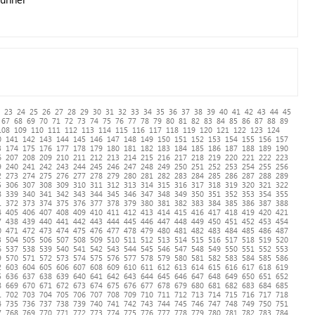
23
24
25
26
27
28
29
30
31
32
33
34
35
36
37
38
39
40
41
42
43
44
45
67
68
69
70
71
72
73
74
75
76
77
78
79
80
81
82
83
84
85
86
87
88
89
108
109
110
111
112
113
114
115
116
117
118
119
120
121
122
123
124
0
141
142
143
144
145
146
147
148
149
150
151
152
153
154
155
156
157
3
174
175
176
177
178
179
180
181
182
183
184
185
186
187
188
189
190
6
207
208
209
210
211
212
213
214
215
216
217
218
219
220
221
222
223
9
240
241
242
243
244
245
246
247
248
249
250
251
252
253
254
255
256
2
273
274
275
276
277
278
279
280
281
282
283
284
285
286
287
288
289
5
306
307
308
309
310
311
312
313
314
315
316
317
318
319
320
321
322
8
339
340
341
342
343
344
345
346
347
348
349
350
351
352
353
354
355
1
372
373
374
375
376
377
378
379
380
381
382
383
384
385
386
387
388
4
405
406
407
408
409
410
411
412
413
414
415
416
417
418
419
420
421
7
438
439
440
441
442
443
444
445
446
447
448
449
450
451
452
453
454
0
471
472
473
474
475
476
477
478
479
480
481
482
483
484
485
486
487
3
504
505
506
507
508
509
510
511
512
513
514
515
516
517
518
519
520
6
537
538
539
540
541
542
543
544
545
546
547
548
549
550
551
552
553
9
570
571
572
573
574
575
576
577
578
579
580
581
582
583
584
585
586
2
603
604
605
606
607
608
609
610
611
612
613
614
615
616
617
618
619
5
636
637
638
639
640
641
642
643
644
645
646
647
648
649
650
651
652
8
669
670
671
672
673
674
675
676
677
678
679
680
681
682
683
684
685
1
702
703
704
705
706
707
708
709
710
711
712
713
714
715
716
717
718
4
735
736
737
738
739
740
741
742
743
744
745
746
747
748
749
750
751
7
768
769
770
771
772
773
774
775
776
777
778
779
780
781
782
783
784