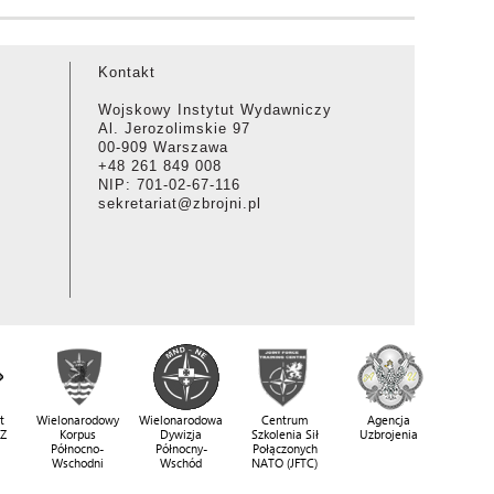
Kontakt
Wojskowy Instytut Wydawniczy
Al. Jerozolimskie 97
00-909 Warszawa
+48 261 849 008
NIP: 701-02-67-116
sekretariat@zbrojni.pl
t
Wielonarodowy
Wielonarodowa
Centrum
Agencja
SZ
Korpus
Dywizja
Szkolenia Sił
Uzbrojenia
Północno-
Północny-
Połączonych
Wschodni
Wschód
NATO (JFTC)