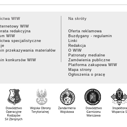
ictwa WIW
Na skróty
nternetowy WIW
rata redakcyjna
Oferta reklamowa
ism WIW
Buzdygany - regulamin
ctwa specjalistyczne
Linki
cje
Redakcja
in przekazywania materiałów
O WIW
Patronaty medialne
min konkursów WIW
Zamówienia publiczne
Platforma zakupowa WIW
Mapa strony
Ogłoszenia o pracę
Dowództwo
Wojska Obrony
Żandarmeria
Dowództwo
Inspektora
Operacyjne
Terytorialnej
Wojskowa
Garnizonu
Wsparcia 
Rodzajów
Warszawa
Sił Zbrojnych