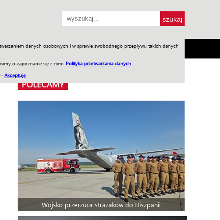
przetwarzaniem danych osobowych i w sprawie swobodnego przepływu takich danych
SH
SKLEP
Jednodniówki
Praca w WIW
simy o zapoznanie się z nimi:
Polityka przetwarzania danych
.
 –
Akceptuję
POLECAMY
Wojsko przerzuca strażaków do Hiszpanii