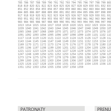
785
786
787
788
789
790
791
792
793
794
795
796
797
798
799
80
818
819
820
821
822
823
824
825
826
827
828
829
830
831
832
83
851
852
853
854
855
856
857
858
859
860
861
862
863
864
865
86
884
885
886
887
888
889
890
891
892
893
894
895
896
897
898
89
917
918
919
920
921
922
923
924
925
926
927
928
929
930
931
93
950
951
952
953
954
955
956
957
958
959
960
961
962
963
964
96
983
984
985
986
987
988
989
990
991
992
993
994
995
996
997
99
1013
1014
1015
1016
1017
1018
1019
1020
1021
1022
1023
1024
10
1039
1040
1041
1042
1043
1044
1045
1046
1047
1048
1049
1050
10
1065
1066
1067
1068
1069
1070
1071
1072
1073
1074
1075
1076
10
1091
1092
1093
1094
1095
1096
1097
1098
1099
1100
1101
1102
11
1117
1118
1119
1120
1121
1122
1123
1124
1125
1126
1127
1128
11
1143
1144
1145
1146
1147
1148
1149
1150
1151
1152
1153
1154
11
1169
1170
1171
1172
1173
1174
1175
1176
1177
1178
1179
1180
11
1195
1196
1197
1198
1199
1200
1201
1202
1203
1204
1205
1206
12
1221
1222
1223
1224
1225
1226
1227
1228
1229
1230
1231
1232
12
1247
1248
1249
1250
1251
1252
1253
1254
1255
1256
1257
1258
12
1273
1274
1275
1276
1277
1278
1279
1280
1281
1282
1283
1284
12
1299
1300
1301
1302
1303
1304
1305
1306
1307
1308
1309
1310
13
1325
1326
1327
1328
1329
1330
1331
1332
1333
1334
1335
1336
13
1351
1352
1353
1354
1355
1356
1357
1358
1359
PATRONATY
PREN