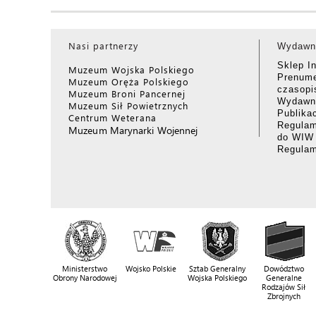
Nasi partnerzy
Wydawn
Sklep I
Muzeum Wojska Polskiego
Prenume
Muzeum Oręża Polskiego
czasop
Muzeum Broni Pancernej
Wydawni
Muzeum Sił Powietrznych
Publika
Centrum Weterana
Regulam
Muzeum Marynarki Wojennej
do WIW
Regula
Ministerstwo
Wojsko Polskie
Sztab Generalny
Dowództwo
Obrony Narodowej
Wojska Polskiego
Generalne
Rodzajów Sił
Zbrojnych