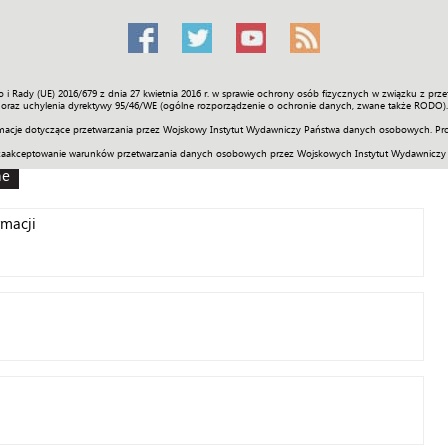
o i Rady (UE) 2016/679 z dnia 27 kwietnia 2016 r. w sprawie ochrony osób fizycznych w związku z 
Świat
Społeczność
Sport
Historia
Galerie
Wideo
ENGLI
oraz uchylenia dyrektywy 95/46/WE (ogólne rozporządzenie o ochronie danych, zwane także RODO).
acje dotyczące przetwarzania przez Wojskowy Instytut Wydawniczy Państwa danych osobowych. Pro
zaakceptowanie warunków przetwarzania danych osobowych przez Wojskowych Instytut Wydawniczy
ne
rmacji