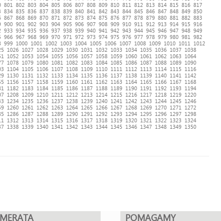
0
801
802
803
804
805
806
807
808
809
810
811
812
813
814
815
816
817
3
834
835
836
837
838
839
840
841
842
843
844
845
846
847
848
849
850
6
867
868
869
870
871
872
873
874
875
876
877
878
879
880
881
882
883
9
900
901
902
903
904
905
906
907
908
909
910
911
912
913
914
915
916
2
933
934
935
936
937
938
939
940
941
942
943
944
945
946
947
948
949
5
966
967
968
969
970
971
972
973
974
975
976
977
978
979
980
981
982
8
999
1000
1001
1002
1003
1004
1005
1006
1007
1008
1009
1010
1011
1012
25
1026
1027
1028
1029
1030
1031
1032
1033
1034
1035
1036
1037
1038
51
1052
1053
1054
1055
1056
1057
1058
1059
1060
1061
1062
1063
1064
77
1078
1079
1080
1081
1082
1083
1084
1085
1086
1087
1088
1089
1090
03
1104
1105
1106
1107
1108
1109
1110
1111
1112
1113
1114
1115
1116
29
1130
1131
1132
1133
1134
1135
1136
1137
1138
1139
1140
1141
1142
55
1156
1157
1158
1159
1160
1161
1162
1163
1164
1165
1166
1167
1168
81
1182
1183
1184
1185
1186
1187
1188
1189
1190
1191
1192
1193
1194
07
1208
1209
1210
1211
1212
1213
1214
1215
1216
1217
1218
1219
1220
33
1234
1235
1236
1237
1238
1239
1240
1241
1242
1243
1244
1245
1246
59
1260
1261
1262
1263
1264
1265
1266
1267
1268
1269
1270
1271
1272
85
1286
1287
1288
1289
1290
1291
1292
1293
1294
1295
1296
1297
1298
11
1312
1313
1314
1315
1316
1317
1318
1319
1320
1321
1322
1323
1324
37
1338
1339
1340
1341
1342
1343
1344
1345
1346
1347
1348
1349
1350
UMERATA
POMAGAMY