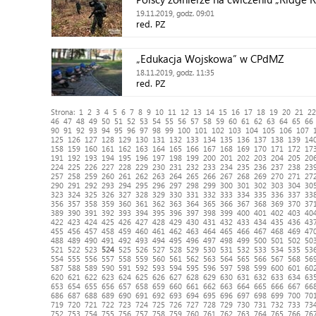
19.11.2019, godz. 09:01
red. PZ
„Edukacja Wojskowa” w CPdMZ
18.11.2019, godz. 11:35
red. PZ
Strona:
1
2
3
4
5
6
7
8
9
10
11
12
13
14
15
16
17
18
19
20
21
22
46
47
48
49
50
51
52
53
54
55
56
57
58
59
60
61
62
63
64
65
66
90
91
92
93
94
95
96
97
98
99
100
101
102
103
104
105
106
107
125
126
127
128
129
130
131
132
133
134
135
136
137
138
139
14
158
159
160
161
162
163
164
165
166
167
168
169
170
171
172
17
191
192
193
194
195
196
197
198
199
200
201
202
203
204
205
20
224
225
226
227
228
229
230
231
232
233
234
235
236
237
238
23
257
258
259
260
261
262
263
264
265
266
267
268
269
270
271
27
290
291
292
293
294
295
296
297
298
299
300
301
302
303
304
30
323
324
325
326
327
328
329
330
331
332
333
334
335
336
337
33
356
357
358
359
360
361
362
363
364
365
366
367
368
369
370
37
389
390
391
392
393
394
395
396
397
398
399
400
401
402
403
40
422
423
424
425
426
427
428
429
430
431
432
433
434
435
436
43
455
456
457
458
459
460
461
462
463
464
465
466
467
468
469
47
488
489
490
491
492
493
494
495
496
497
498
499
500
501
502
50
521
522
523
524
525
526
527
528
529
530
531
532
533
534
535
53
554
555
556
557
558
559
560
561
562
563
564
565
566
567
568
56
587
588
589
590
591
592
593
594
595
596
597
598
599
600
601
60
620
621
622
623
624
625
626
627
628
629
630
631
632
633
634
63
653
654
655
656
657
658
659
660
661
662
663
664
665
666
667
66
686
687
688
689
690
691
692
693
694
695
696
697
698
699
700
70
719
720
721
722
723
724
725
726
727
728
729
730
731
732
733
73
752
753
754
755
756
757
758
759
760
761
762
763
764
765
766
76