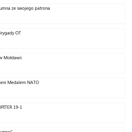
dumna ze swojego patrona
Brygady OT
w Mołdawii
aczeni Medalem NATO
UPITER 19-1
Runner”