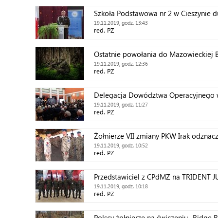
Szkoła Podstawowa nr 2 w Cieszynie 
19.11.2019, godz. 13:43
red. PZ
Ostatnie powołania do Mazowieckiej 
19.11.2019, godz. 12:36
red. PZ
Delegacja Dowództwa Operacyjnego 
19.11.2019, godz. 11:27
red. PZ
Żołnierze VII zmiany PKW Irak odzn
19.11.2019, godz. 10:52
red. PZ
Przedstawiciel z CPdMZ na TRIDENT J
19.11.2019, godz. 10:18
red. PZ
Polscy żołnierze na ćwiczeniu „Ridge 