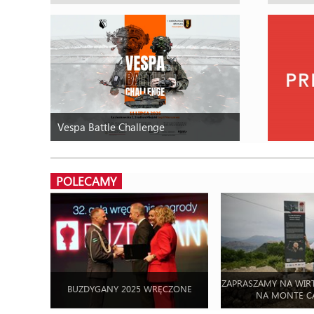
Vespa Battle Challenge
POLECAMY
ZAPRASZAMY NA WIR
BUZDYGANY 2025 WRĘCZONE
NA MONTE C