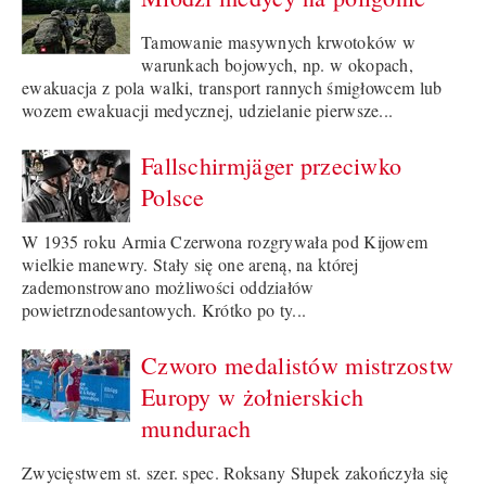
Tamowanie masywnych krwotoków w
warunkach bojowych, np. w okopach,
ewakuacja z pola walki, transport rannych śmigłowcem lub
wozem ewakuacji medycznej, udzielanie pierwsze...
Fallschirmjäger przeciwko
Polsce
W 1935 roku Armia Czerwona rozgrywała pod Kijowem
wielkie manewry. Stały się one areną, na której
zademonstrowano możliwości oddziałów
powietrznodesantowych. Krótko po ty...
Czworo medalistów mistrzostw
Europy w żołnierskich
mundurach
Zwycięstwem st. szer. spec. Roksany Słupek zakończyła się