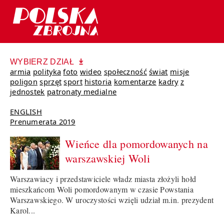
WYBIERZ DZIAŁ
armia
polityka
foto
wideo
społeczność
świat
misje
poligon
sprzęt
sport
historia
komentarze
kadry
z
jednostek
patronaty medialne
ENGLISH
Prenumerata 2019
Wieńce dla pomordowanych na
warszawskiej Woli
Warszawiacy i przedstawiciele władz miasta złożyli hołd
mieszkańcom Woli pomordowanym w czasie Powstania
Warszawskiego. W uroczystości wzięli udział m.in. prezydent
Karol...