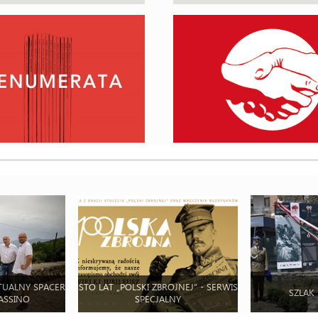
TUALNY SPACER
STO LAT „POLSKI ZBROJNEJ” - SERWIS
SZLAK
ASSINO
SPECJALNY