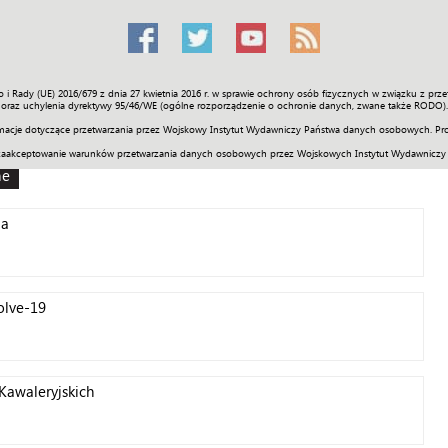
o i Rady (UE) 2016/679 z dnia 27 kwietnia 2016 r. w sprawie ochrony osób fizycznych w związku z 
Świat
Społeczność
Sport
Historia
Galerie
Wideo
ENGLI
oraz uchylenia dyrektywy 95/46/WE (ogólne rozporządzenie o ochronie danych, zwane także RODO).
acje dotyczące przetwarzania przez Wojskowy Instytut Wydawniczy Państwa danych osobowych. Pro
zaakceptowanie warunków przetwarzania danych osobowych przez Wojskowych Instytut Wydawniczy
ne
ia
solve-19
Kawaleryjskich