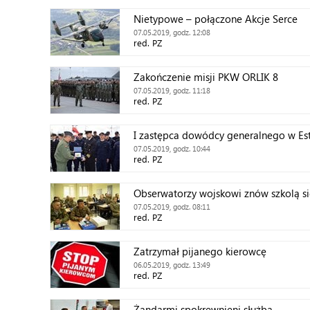
Nietypowe – połączone Akcje Serce
07.05.2019, godz. 12:08
red. PZ
Zakończenie misji PKW ORLIK 8
07.05.2019, godz. 11:18
red. PZ
I zastępca dowódcy generalnego w Esto
07.05.2019, godz. 10:44
red. PZ
Obserwatorzy wojskowi znów szkolą si
07.05.2019, godz. 08:11
red. PZ
Zatrzymał pijanego kierowcę
06.05.2019, godz. 13:49
red. PZ
Żandarmi spokrewnieni służbą