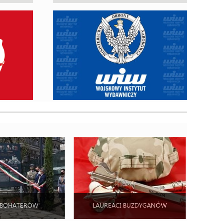
 BOHATERÓW
LAUREACI BUZDYGANÓW