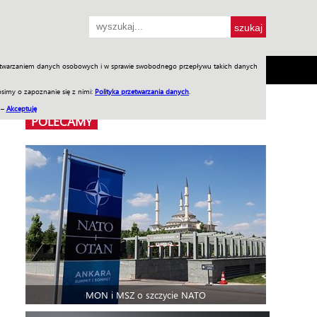
przetwarzaniem danych osobowych i w sprawie swobodnego przepływu takich danych
SH
SKLEP
Jednodniówki
Praca w WIW
simy o zapoznanie się z nimi:
Polityka przetwarzania danych
.
 –
Akceptuję
POLECAMY
MON i MSZ o szczycie NATO