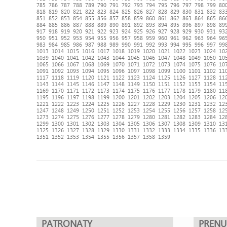
785
786
787
788
789
790
791
792
793
794
795
796
797
798
799
80
818
819
820
821
822
823
824
825
826
827
828
829
830
831
832
83
851
852
853
854
855
856
857
858
859
860
861
862
863
864
865
86
884
885
886
887
888
889
890
891
892
893
894
895
896
897
898
89
917
918
919
920
921
922
923
924
925
926
927
928
929
930
931
93
950
951
952
953
954
955
956
957
958
959
960
961
962
963
964
96
983
984
985
986
987
988
989
990
991
992
993
994
995
996
997
99
1013
1014
1015
1016
1017
1018
1019
1020
1021
1022
1023
1024
10
1039
1040
1041
1042
1043
1044
1045
1046
1047
1048
1049
1050
10
1065
1066
1067
1068
1069
1070
1071
1072
1073
1074
1075
1076
10
1091
1092
1093
1094
1095
1096
1097
1098
1099
1100
1101
1102
11
1117
1118
1119
1120
1121
1122
1123
1124
1125
1126
1127
1128
11
1143
1144
1145
1146
1147
1148
1149
1150
1151
1152
1153
1154
11
1169
1170
1171
1172
1173
1174
1175
1176
1177
1178
1179
1180
11
1195
1196
1197
1198
1199
1200
1201
1202
1203
1204
1205
1206
12
1221
1222
1223
1224
1225
1226
1227
1228
1229
1230
1231
1232
12
1247
1248
1249
1250
1251
1252
1253
1254
1255
1256
1257
1258
12
1273
1274
1275
1276
1277
1278
1279
1280
1281
1282
1283
1284
12
1299
1300
1301
1302
1303
1304
1305
1306
1307
1308
1309
1310
13
1325
1326
1327
1328
1329
1330
1331
1332
1333
1334
1335
1336
13
1351
1352
1353
1354
1355
1356
1357
1358
1359
PATRONATY
PREN