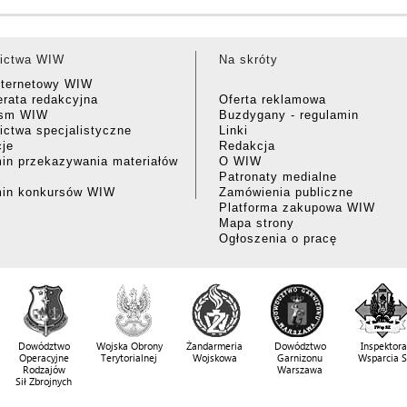
ictwa WIW
Na skróty
nternetowy WIW
rata redakcyjna
Oferta reklamowa
ism WIW
Buzdygany - regulamin
ctwa specjalistyczne
Linki
cje
Redakcja
in przekazywania materiałów
O WIW
Patronaty medialne
min konkursów WIW
Zamówienia publiczne
Platforma zakupowa WIW
Mapa strony
Ogłoszenia o pracę
Dowództwo
Wojska Obrony
Żandarmeria
Dowództwo
Inspektora
Operacyjne
Terytorialnej
Wojskowa
Garnizonu
Wsparcia 
Rodzajów
Warszawa
Sił Zbrojnych