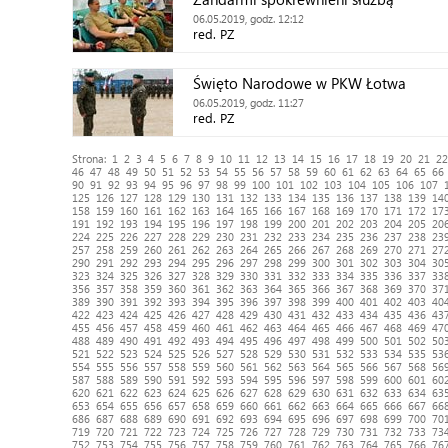
06.05.2019, godz. 12:12
red. PZ
Święto Narodowe w PKW Łotwa
06.05.2019, godz. 11:27
red. PZ
Strona:
1
2
3
4
5
6
7
8
9
10
11
12
13
14
15
16
17
18
19
20
21
22
46
47
48
49
50
51
52
53
54
55
56
57
58
59
60
61
62
63
64
65
66
90
91
92
93
94
95
96
97
98
99
100
101
102
103
104
105
106
107
125
126
127
128
129
130
131
132
133
134
135
136
137
138
139
14
158
159
160
161
162
163
164
165
166
167
168
169
170
171
172
17
191
192
193
194
195
196
197
198
199
200
201
202
203
204
205
20
224
225
226
227
228
229
230
231
232
233
234
235
236
237
238
23
257
258
259
260
261
262
263
264
265
266
267
268
269
270
271
27
290
291
292
293
294
295
296
297
298
299
300
301
302
303
304
30
323
324
325
326
327
328
329
330
331
332
333
334
335
336
337
33
356
357
358
359
360
361
362
363
364
365
366
367
368
369
370
37
389
390
391
392
393
394
395
396
397
398
399
400
401
402
403
40
422
423
424
425
426
427
428
429
430
431
432
433
434
435
436
43
455
456
457
458
459
460
461
462
463
464
465
466
467
468
469
47
488
489
490
491
492
493
494
495
496
497
498
499
500
501
502
50
521
522
523
524
525
526
527
528
529
530
531
532
533
534
535
53
554
555
556
557
558
559
560
561
562
563
564
565
566
567
568
56
587
588
589
590
591
592
593
594
595
596
597
598
599
600
601
60
620
621
622
623
624
625
626
627
628
629
630
631
632
633
634
63
653
654
655
656
657
658
659
660
661
662
663
664
665
666
667
66
686
687
688
689
690
691
692
693
694
695
696
697
698
699
700
70
719
720
721
722
723
724
725
726
727
728
729
730
731
732
733
73
752
753
754
755
756
757
758
759
760
761
762
763
764
765
766
76