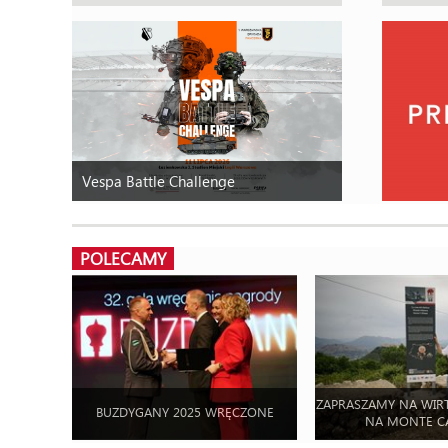
Vespa Battle Challenge
POLECAMY
ZAPRASZAMY NA WIR
BUZDYGANY 2025 WRĘCZONE
NA MONTE C