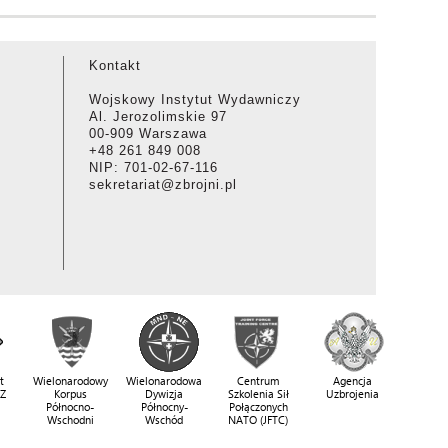
Kontakt
Wojskowy Instytut Wydawniczy
Al. Jerozolimskie 97
00-909 Warszawa
+48 261 849 008
NIP: 701-02-67-116
sekretariat@zbrojni.pl
t
Wielonarodowy
Wielonarodowa
Centrum
Agencja
SZ
Korpus
Dywizja
Szkolenia Sił
Uzbrojenia
Północno-
Północny-
Połączonych
Wschodni
Wschód
NATO (JFTC)