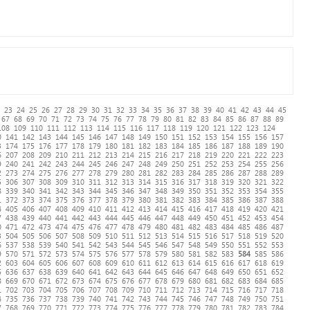
23
24
25
26
27
28
29
30
31
32
33
34
35
36
37
38
39
40
41
42
43
44
45
67
68
69
70
71
72
73
74
75
76
77
78
79
80
81
82
83
84
85
86
87
88
89
108
109
110
111
112
113
114
115
116
117
118
119
120
121
122
123
124
0
141
142
143
144
145
146
147
148
149
150
151
152
153
154
155
156
157
3
174
175
176
177
178
179
180
181
182
183
184
185
186
187
188
189
190
6
207
208
209
210
211
212
213
214
215
216
217
218
219
220
221
222
223
9
240
241
242
243
244
245
246
247
248
249
250
251
252
253
254
255
256
2
273
274
275
276
277
278
279
280
281
282
283
284
285
286
287
288
289
5
306
307
308
309
310
311
312
313
314
315
316
317
318
319
320
321
322
8
339
340
341
342
343
344
345
346
347
348
349
350
351
352
353
354
355
1
372
373
374
375
376
377
378
379
380
381
382
383
384
385
386
387
388
4
405
406
407
408
409
410
411
412
413
414
415
416
417
418
419
420
421
7
438
439
440
441
442
443
444
445
446
447
448
449
450
451
452
453
454
0
471
472
473
474
475
476
477
478
479
480
481
482
483
484
485
486
487
3
504
505
506
507
508
509
510
511
512
513
514
515
516
517
518
519
520
6
537
538
539
540
541
542
543
544
545
546
547
548
549
550
551
552
553
9
570
571
572
573
574
575
576
577
578
579
580
581
582
583
584
585
586
2
603
604
605
606
607
608
609
610
611
612
613
614
615
616
617
618
619
5
636
637
638
639
640
641
642
643
644
645
646
647
648
649
650
651
652
8
669
670
671
672
673
674
675
676
677
678
679
680
681
682
683
684
685
1
702
703
704
705
706
707
708
709
710
711
712
713
714
715
716
717
718
4
735
736
737
738
739
740
741
742
743
744
745
746
747
748
749
750
751
7
768
769
770
771
772
773
774
775
776
777
778
779
780
781
782
783
784