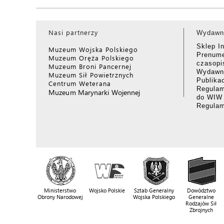
Nasi partnerzy
Wydawn
Sklep I
Muzeum Wojska Polskiego
Prenume
Muzeum Oręża Polskiego
czasop
Muzeum Broni Pancernej
Wydawni
Muzeum Sił Powietrznych
Publika
Centrum Weterana
Regulam
Muzeum Marynarki Wojennej
do WIW
Regula
Ministerstwo
Wojsko Polskie
Sztab Generalny
Dowództwo
Obrony Narodowej
Wojska Polskiego
Generalne
Rodzajów Sił
Zbrojnych