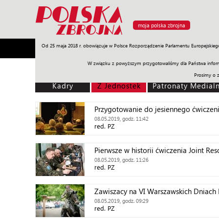
moja polska zbrojna
Od 25 maja 2018 r. obowiązuje w Polsce Rozporządzenie Parlamentu Europejskieg
Armia
Poligon
Sprzęt
Misje
Polityka
Prawo
W związku z powyższym przygotowaliśmy dla Państwa inform
Prosimy o 
Kadry
Z Jednostek
Patronaty Medial
Przygotowanie do jesiennego ćwiczen
08.05.2019, godz. 11:42
red. PZ
Pierwsze w historii ćwiczenia Joint Re
08.05.2019, godz. 11:26
red. PZ
Zawiszacy na VI Warszawskich Dniach 
08.05.2019, godz. 09:29
red. PZ