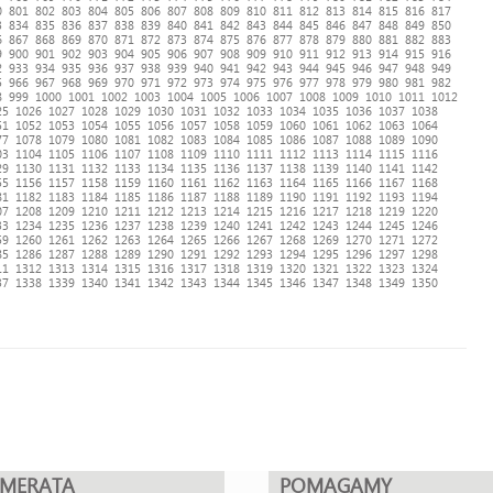
0
801
802
803
804
805
806
807
808
809
810
811
812
813
814
815
816
817
3
834
835
836
837
838
839
840
841
842
843
844
845
846
847
848
849
850
6
867
868
869
870
871
872
873
874
875
876
877
878
879
880
881
882
883
9
900
901
902
903
904
905
906
907
908
909
910
911
912
913
914
915
916
2
933
934
935
936
937
938
939
940
941
942
943
944
945
946
947
948
949
5
966
967
968
969
970
971
972
973
974
975
976
977
978
979
980
981
982
8
999
1000
1001
1002
1003
1004
1005
1006
1007
1008
1009
1010
1011
1012
25
1026
1027
1028
1029
1030
1031
1032
1033
1034
1035
1036
1037
1038
51
1052
1053
1054
1055
1056
1057
1058
1059
1060
1061
1062
1063
1064
77
1078
1079
1080
1081
1082
1083
1084
1085
1086
1087
1088
1089
1090
03
1104
1105
1106
1107
1108
1109
1110
1111
1112
1113
1114
1115
1116
29
1130
1131
1132
1133
1134
1135
1136
1137
1138
1139
1140
1141
1142
55
1156
1157
1158
1159
1160
1161
1162
1163
1164
1165
1166
1167
1168
81
1182
1183
1184
1185
1186
1187
1188
1189
1190
1191
1192
1193
1194
07
1208
1209
1210
1211
1212
1213
1214
1215
1216
1217
1218
1219
1220
33
1234
1235
1236
1237
1238
1239
1240
1241
1242
1243
1244
1245
1246
59
1260
1261
1262
1263
1264
1265
1266
1267
1268
1269
1270
1271
1272
85
1286
1287
1288
1289
1290
1291
1292
1293
1294
1295
1296
1297
1298
11
1312
1313
1314
1315
1316
1317
1318
1319
1320
1321
1322
1323
1324
37
1338
1339
1340
1341
1342
1343
1344
1345
1346
1347
1348
1349
1350
UMERATA
POMAGAMY