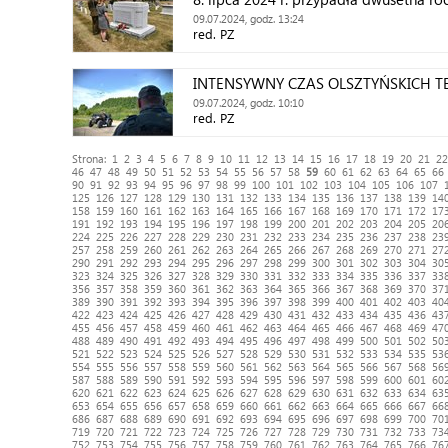
Krzyżanowskiego – polsko amerykańsk
09.07.2024, godz. 13:24
red. PZ
INTENSYWNY CZAS OLSZTYŃSKICH T
09.07.2024, godz. 10:10
red. PZ
Strona:
1
2
3
4
5
6
7
8
9
10
11
12
13
14
15
16
17
18
19
20
21
22
46
47
48
49
50
51
52
53
54
55
56
57
58
59
60
61
62
63
64
65
66
90
91
92
93
94
95
96
97
98
99
100
101
102
103
104
105
106
107
125
126
127
128
129
130
131
132
133
134
135
136
137
138
139
14
158
159
160
161
162
163
164
165
166
167
168
169
170
171
172
17
191
192
193
194
195
196
197
198
199
200
201
202
203
204
205
20
224
225
226
227
228
229
230
231
232
233
234
235
236
237
238
23
257
258
259
260
261
262
263
264
265
266
267
268
269
270
271
27
290
291
292
293
294
295
296
297
298
299
300
301
302
303
304
30
323
324
325
326
327
328
329
330
331
332
333
334
335
336
337
33
356
357
358
359
360
361
362
363
364
365
366
367
368
369
370
37
389
390
391
392
393
394
395
396
397
398
399
400
401
402
403
40
422
423
424
425
426
427
428
429
430
431
432
433
434
435
436
43
455
456
457
458
459
460
461
462
463
464
465
466
467
468
469
47
488
489
490
491
492
493
494
495
496
497
498
499
500
501
502
50
521
522
523
524
525
526
527
528
529
530
531
532
533
534
535
53
554
555
556
557
558
559
560
561
562
563
564
565
566
567
568
56
587
588
589
590
591
592
593
594
595
596
597
598
599
600
601
60
620
621
622
623
624
625
626
627
628
629
630
631
632
633
634
63
653
654
655
656
657
658
659
660
661
662
663
664
665
666
667
66
686
687
688
689
690
691
692
693
694
695
696
697
698
699
700
70
719
720
721
722
723
724
725
726
727
728
729
730
731
732
733
73
752
753
754
755
756
757
758
759
760
761
762
763
764
765
766
76