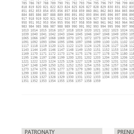
785
786
787
788
789
790
791
792
793
794
795
796
797
798
799
80
818
819
820
821
822
823
824
825
826
827
828
829
830
831
832
83
851
852
853
854
855
856
857
858
859
860
861
862
863
864
865
86
884
885
886
887
888
889
890
891
892
893
894
895
896
897
898
89
917
918
919
920
921
922
923
924
925
926
927
928
929
930
931
93
950
951
952
953
954
955
956
957
958
959
960
961
962
963
964
96
983
984
985
986
987
988
989
990
991
992
993
994
995
996
997
99
1013
1014
1015
1016
1017
1018
1019
1020
1021
1022
1023
1024
10
1039
1040
1041
1042
1043
1044
1045
1046
1047
1048
1049
1050
10
1065
1066
1067
1068
1069
1070
1071
1072
1073
1074
1075
1076
10
1091
1092
1093
1094
1095
1096
1097
1098
1099
1100
1101
1102
11
1117
1118
1119
1120
1121
1122
1123
1124
1125
1126
1127
1128
11
1143
1144
1145
1146
1147
1148
1149
1150
1151
1152
1153
1154
11
1169
1170
1171
1172
1173
1174
1175
1176
1177
1178
1179
1180
11
1195
1196
1197
1198
1199
1200
1201
1202
1203
1204
1205
1206
12
1221
1222
1223
1224
1225
1226
1227
1228
1229
1230
1231
1232
12
1247
1248
1249
1250
1251
1252
1253
1254
1255
1256
1257
1258
12
1273
1274
1275
1276
1277
1278
1279
1280
1281
1282
1283
1284
12
1299
1300
1301
1302
1303
1304
1305
1306
1307
1308
1309
1310
13
1325
1326
1327
1328
1329
1330
1331
1332
1333
1334
1335
1336
13
1351
1352
1353
1354
1355
1356
1357
1358
1359
PATRONATY
PREN