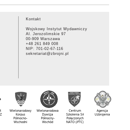
Kontakt
Wojskowy Instytut Wydawniczy
Al. Jerozolimskie 97
00-909 Warszawa
+48 261 849 008
NIP: 701-02-67-116
sekretariat@zbrojni.pl
t
Wielonarodowy
Wielonarodowa
Centrum
Agencja
SZ
Korpus
Dywizja
Szkolenia Sił
Uzbrojenia
Północno-
Północny-
Połączonych
Wschodni
Wschód
NATO (JFTC)