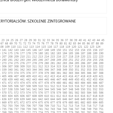
iego bohatera Wojny Secesyjnej
ERYTORIALSÓW. SZKOLENIE ZINTEGROWANE
23
24
25
26
27
28
29
30
31
32
33
34
35
36
37
38
39
40
41
42
43
44
45
67
68
69
70
71
72
73
74
75
76
77
78
79
80
81
82
83
84
85
86
87
88
89
108
109
110
111
112
113
114
115
116
117
118
119
120
121
122
123
124
0
141
142
143
144
145
146
147
148
149
150
151
152
153
154
155
156
157
3
174
175
176
177
178
179
180
181
182
183
184
185
186
187
188
189
190
6
207
208
209
210
211
212
213
214
215
216
217
218
219
220
221
222
223
9
240
241
242
243
244
245
246
247
248
249
250
251
252
253
254
255
256
2
273
274
275
276
277
278
279
280
281
282
283
284
285
286
287
288
289
5
306
307
308
309
310
311
312
313
314
315
316
317
318
319
320
321
322
8
339
340
341
342
343
344
345
346
347
348
349
350
351
352
353
354
355
1
372
373
374
375
376
377
378
379
380
381
382
383
384
385
386
387
388
4
405
406
407
408
409
410
411
412
413
414
415
416
417
418
419
420
421
7
438
439
440
441
442
443
444
445
446
447
448
449
450
451
452
453
454
0
471
472
473
474
475
476
477
478
479
480
481
482
483
484
485
486
487
3
504
505
506
507
508
509
510
511
512
513
514
515
516
517
518
519
520
6
537
538
539
540
541
542
543
544
545
546
547
548
549
550
551
552
553
9
570
571
572
573
574
575
576
577
578
579
580
581
582
583
584
585
586
2
603
604
605
606
607
608
609
610
611
612
613
614
615
616
617
618
619
5
636
637
638
639
640
641
642
643
644
645
646
647
648
649
650
651
652
8
669
670
671
672
673
674
675
676
677
678
679
680
681
682
683
684
685
1
702
703
704
705
706
707
708
709
710
711
712
713
714
715
716
717
718
4
735
736
737
738
739
740
741
742
743
744
745
746
747
748
749
750
751
7
768
769
770
771
772
773
774
775
776
777
778
779
780
781
782
783
784