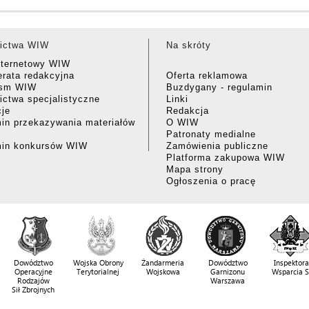
ictwa WIW
Na skróty
nternetowy WIW
rata redakcyjna
Oferta reklamowa
ism WIW
Buzdygany - regulamin
ctwa specjalistyczne
Linki
cje
Redakcja
in przekazywania materiałów
O WIW
Patronaty medialne
min konkursów WIW
Zamówienia publiczne
Platforma zakupowa WIW
Mapa strony
Ogłoszenia o pracę
Dowództwo
Wojska Obrony
Żandarmeria
Dowództwo
Inspektora
Operacyjne
Terytorialnej
Wojskowa
Garnizonu
Wsparcia 
Rodzajów
Warszawa
Sił Zbrojnych