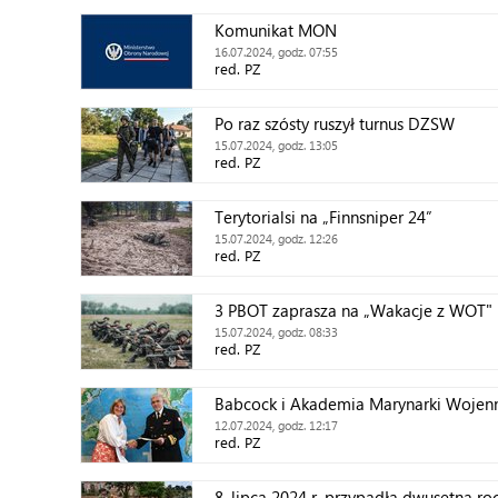
Komunikat MON
16.07.2024, godz. 07:55
red. PZ
Po raz szósty ruszył turnus DZSW
15.07.2024, godz. 13:05
red. PZ
Terytorialsi na „Finnsniper 24”
15.07.2024, godz. 12:26
red. PZ
3 PBOT zaprasza na „Wakacje z WOT"
15.07.2024, godz. 08:33
red. PZ
Babcock i Akademia Marynarki Wojen
12.07.2024, godz. 12:17
red. PZ
8. lipca 2024 r. przypadła dwusetna r