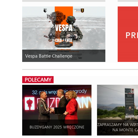
Vespa Battle Challenge
POLECAMY
ZAPRASZAMY NA WIR
BUZDYGANY 2025 WRĘCZONE
NA MONTE C