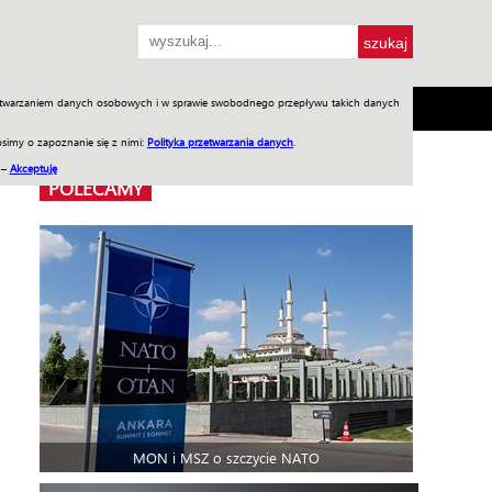
przetwarzaniem danych osobowych i w sprawie swobodnego przepływu takich danych
SH
SKLEP
Jednodniówki
Praca w WIW
simy o zapoznanie się z nimi:
Polityka przetwarzania danych
.
 –
Akceptuję
POLECAMY
MON i MSZ o szczycie NATO