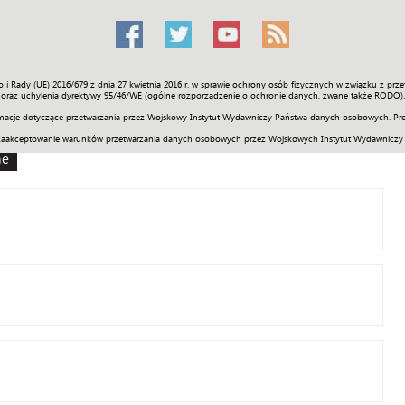
o i Rady (UE) 2016/679 z dnia 27 kwietnia 2016 r. w sprawie ochrony osób fizycznych w związku z 
Świat
Społeczność
Sport
Historia
Galerie
Wideo
ENGLI
oraz uchylenia dyrektywy 95/46/WE (ogólne rozporządzenie o ochronie danych, zwane także RODO).
acje dotyczące przetwarzania przez Wojskowy Instytut Wydawniczy Państwa danych osobowych. Pro
zaakceptowanie warunków przetwarzania danych osobowych przez Wojskowych Instytut Wydawniczy
ne