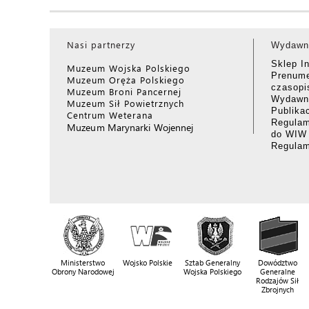
Nasi partnerzy
Wydawn
Sklep I
Muzeum Wojska Polskiego
Prenume
Muzeum Oręża Polskiego
czasop
Muzeum Broni Pancernej
Wydawni
Muzeum Sił Powietrznych
Publika
Centrum Weterana
Regulam
Muzeum Marynarki Wojennej
do WIW
Regula
Ministerstwo
Wojsko Polskie
Sztab Generalny
Dowództwo
Obrony Narodowej
Wojska Polskiego
Generalne
Rodzajów Sił
Zbrojnych