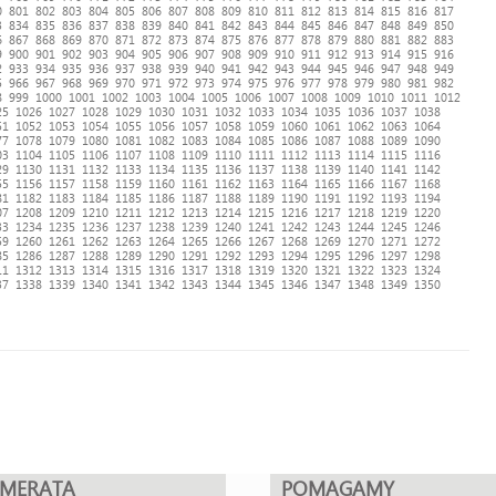
0
801
802
803
804
805
806
807
808
809
810
811
812
813
814
815
816
817
3
834
835
836
837
838
839
840
841
842
843
844
845
846
847
848
849
850
6
867
868
869
870
871
872
873
874
875
876
877
878
879
880
881
882
883
9
900
901
902
903
904
905
906
907
908
909
910
911
912
913
914
915
916
2
933
934
935
936
937
938
939
940
941
942
943
944
945
946
947
948
949
5
966
967
968
969
970
971
972
973
974
975
976
977
978
979
980
981
982
8
999
1000
1001
1002
1003
1004
1005
1006
1007
1008
1009
1010
1011
1012
25
1026
1027
1028
1029
1030
1031
1032
1033
1034
1035
1036
1037
1038
51
1052
1053
1054
1055
1056
1057
1058
1059
1060
1061
1062
1063
1064
77
1078
1079
1080
1081
1082
1083
1084
1085
1086
1087
1088
1089
1090
03
1104
1105
1106
1107
1108
1109
1110
1111
1112
1113
1114
1115
1116
29
1130
1131
1132
1133
1134
1135
1136
1137
1138
1139
1140
1141
1142
55
1156
1157
1158
1159
1160
1161
1162
1163
1164
1165
1166
1167
1168
81
1182
1183
1184
1185
1186
1187
1188
1189
1190
1191
1192
1193
1194
07
1208
1209
1210
1211
1212
1213
1214
1215
1216
1217
1218
1219
1220
33
1234
1235
1236
1237
1238
1239
1240
1241
1242
1243
1244
1245
1246
59
1260
1261
1262
1263
1264
1265
1266
1267
1268
1269
1270
1271
1272
85
1286
1287
1288
1289
1290
1291
1292
1293
1294
1295
1296
1297
1298
11
1312
1313
1314
1315
1316
1317
1318
1319
1320
1321
1322
1323
1324
37
1338
1339
1340
1341
1342
1343
1344
1345
1346
1347
1348
1349
1350
UMERATA
POMAGAMY