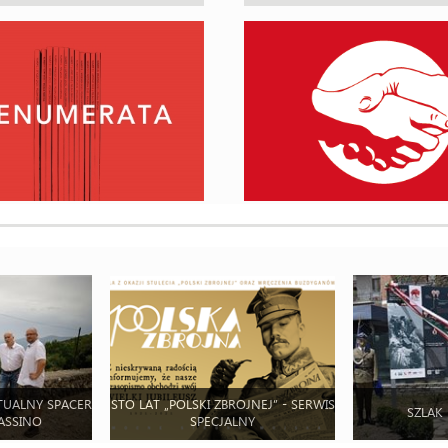
TUALNY SPACER
STO LAT „POLSKI ZBROJNEJ” - SERWIS
SZLAK
ASSINO
SPECJALNY