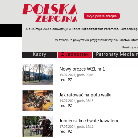
moja polska zbrojna
Od 25 maja 2018 r. obowiązuje w Polsce Rozporządzenie Parlamentu Europejskieg
Armia
Poligon
Sprzęt
Misje
Polityka
Prawo
W związku z powyższym przygotowaliśmy dla Państwa inform
Prosimy o 
Kadry
Z Jednostek
Patronaty Medial
Nowy prezes WZL nr 1
19.07.2024, godz. 09:45
red. PZ
Jak ratować na polu walki
19.07.2024, godz. 08:13
red. PZ
Jubileusz ku chwale kawalerii
17.07.2024, godz. 12:11
red. PZ