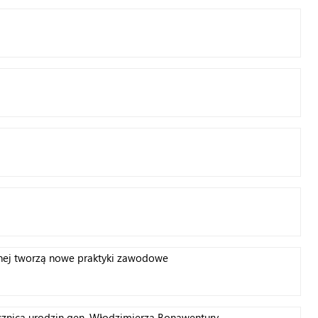
nej tworzą nowe praktyki zawodowe
ocznica urodzin gen. Włodzimierza Bonawentury