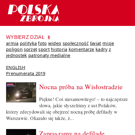
WYBIERZ DZIAŁ
armia
polityka
foto
wideo
społeczność
świat
misje
poligon
sprzęt
sport
historia
komentarze
kadry
z
jednostek
patronaty medialne
ENGLISH
Prenumerata 2019
Nocna próba na Wisłostradzie
Piękne! Coś niesamowitego! – to najczęstsze
słowa, jakie słyszeliśmy z ust Polaków,
którzy zdecydowali się obejrzeć nocną próbę defilady w
Warszawie. Okazało się także, ż...
Zapraszamy na defiladę