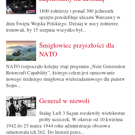
1800 żołnierzy i ponad 300 jednostek
sprzętu przedefiluje ulicami Warszawy w
dniu Święta Wojska Polskiego. Dzisiaj w nocy żołnierze
trenowali, by 15 sierpnia wszystko był...
Śmigłowiec przyszłości dla
NATO
NATO rozpoczęło kolejny etap programu „Next Generation
Rotorcraft Capability”, którego celem jest opracowanie
nowego średniego śmigłowca wielozadaniowego dla państw
Sojus...
Generał w niewoli
Stalag Luft 3 Sagan rozsławiły wielokrotne
próby ucieczek. W okresie od 10 kwietnia
1942 do 25 marca 1944 roku administracja obozowa
odnotowała ich 262. Do historii przes...