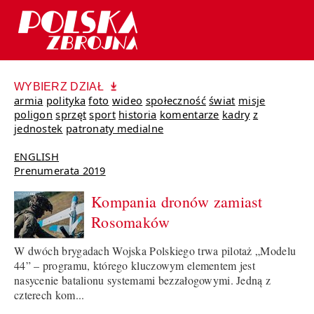
WYBIERZ DZIAŁ
armia
polityka
foto
wideo
społeczność
świat
misje
poligon
sprzęt
sport
historia
komentarze
kadry
z
jednostek
patronaty medialne
ENGLISH
Prenumerata 2019
Kompania dronów zamiast
Rosomaków
W dwóch brygadach Wojska Polskiego trwa pilotaż „Modelu
44” – programu, którego kluczowym elementem jest
nasycenie batalionu systemami bezzałogowymi. Jedną z
czterech kom...