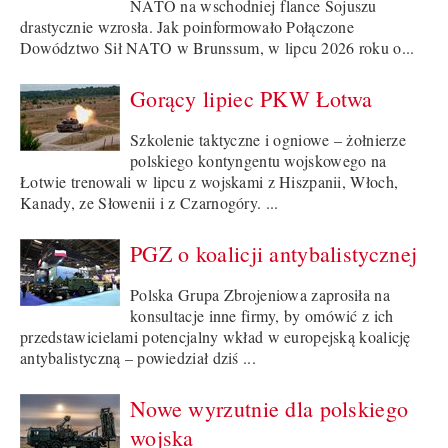
NATO na wschodniej flance Sojuszu
drastycznie wzrosła. Jak poinformowało Połączone
Dowództwo Sił NATO w Brunssum, w lipcu 2026 roku o...
Gorący lipiec PKW Łotwa
Szkolenie taktyczne i ogniowe – żołnierze
polskiego kontyngentu wojskowego na
Łotwie trenowali w lipcu z wojskami z Hiszpanii, Włoch,
Kanady, ze Słowenii i z Czarnogóry. ...
PGZ o koalicji antybalistycznej
Polska Grupa Zbrojeniowa zaprosiła na
konsultacje inne firmy, by omówić z ich
przedstawicielami potencjalny wkład w europejską koalicję
antybalistyczną – powiedział dziś ...
Nowe wyrzutnie dla polskiego
wojska