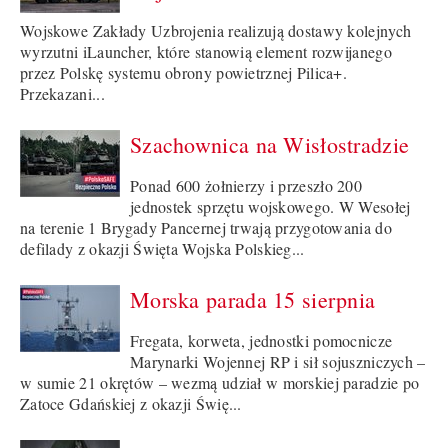
Wojskowe Zakłady Uzbrojenia realizują dostawy kolejnych
wyrzutni iLauncher, które stanowią element rozwijanego
przez Polskę systemu obrony powietrznej Pilica+.
Przekazani...
Szachownica na Wisłostradzie
Ponad 600 żołnierzy i przeszło 200
jednostek sprzętu wojskowego. W Wesołej
na terenie 1 Brygady Pancernej trwają przygotowania do
defilady z okazji Święta Wojska Polskieg...
Morska parada 15 sierpnia
Fregata, korweta, jednostki pomocnicze
Marynarki Wojennej RP i sił sojuszniczych –
w sumie 21 okrętów – wezmą udział w morskiej paradzie po
Zatoce Gdańskiej z okazji Świę...