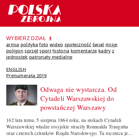
WYBIERZ DZIAŁ
armia
polityka
foto
wideo
społeczność
świat
misje
poligon
sprzęt
sport
historia
komentarze
kadry
z
jednostek
patronaty medialne
ENGLISH
Prenumerata 2019
Odwaga nie wystarcza. Od
Cytadeli Warszawskiej do
powstańczej Warszawy
162 lata temu, 5 sierpnia 1864 roku, na stokach Cytadeli
Warszawskiej władze rosyjskie straciły Romualda Traugutta
oraz czterech członków Rządu Narodowego. Ta rocznica je...