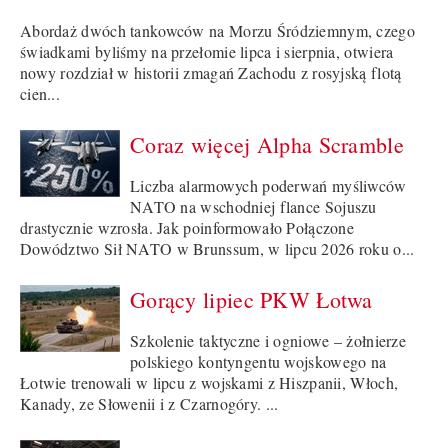
Abordaż dwóch tankowców na Morzu Śródziemnym, czego
świadkami byliśmy na przełomie lipca i sierpnia, otwiera
nowy rozdział w historii zmagań Zachodu z rosyjską flotą
cien...
Coraz więcej Alpha Scramble
Liczba alarmowych poderwań myśliwców
NATO na wschodniej flance Sojuszu
drastycznie wzrosła. Jak poinformowało Połączone
Dowództwo Sił NATO w Brunssum, w lipcu 2026 roku o...
Gorący lipiec PKW Łotwa
Szkolenie taktyczne i ogniowe – żołnierze
polskiego kontyngentu wojskowego na
Łotwie trenowali w lipcu z wojskami z Hiszpanii, Włoch,
Kanady, ze Słowenii i z Czarnogóry. ...