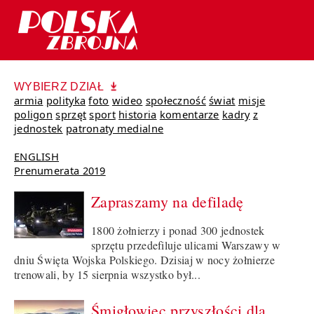
WYBIERZ DZIAŁ
armia
polityka
foto
wideo
społeczność
świat
misje
poligon
sprzęt
sport
historia
komentarze
kadry
z
jednostek
patronaty medialne
ENGLISH
Prenumerata 2019
Zapraszamy na defiladę
1800 żołnierzy i ponad 300 jednostek
sprzętu przedefiluje ulicami Warszawy w
dniu Święta Wojska Polskiego. Dzisiaj w nocy żołnierze
trenowali, by 15 sierpnia wszystko był...
Śmigłowiec przyszłości dla