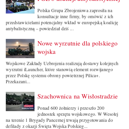
Polska Grupa Zbrojeniowa zaprosiła na
konsultacje inne firmy, by omówić z ich
przedstawicielami potencjalny wkład w europejską koalicję
antybalistyczną – powiedział dziś ...
Nowe wyrzutnie dla polskiego
wojska
Wojskowe Zakłady Uzbrojenia realizują dostawy kolejnych
wyrzutni iLauncher, które stanowią element rozwijanego
przez Polskę systemu obrony powietrznej Pilica+.
Przekazani...
Szachownica na Wisłostradzie
Ponad 600 żołnierzy i przeszło 200
jednostek sprzętu wojskowego. W Wesołej
na terenie 1 Brygady Pancernej trwają przygotowania do
defilady z okazji Święta Wojska Polskieg...