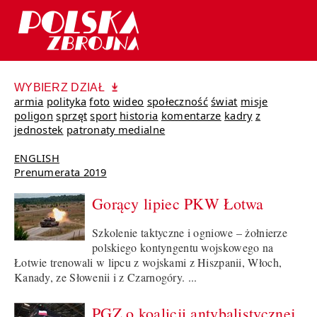
WYBIERZ DZIAŁ
armia
polityka
foto
wideo
społeczność
świat
misje
poligon
sprzęt
sport
historia
komentarze
kadry
z
jednostek
patronaty medialne
ENGLISH
Prenumerata 2019
Gorący lipiec PKW Łotwa
Szkolenie taktyczne i ogniowe – żołnierze
polskiego kontyngentu wojskowego na
Łotwie trenowali w lipcu z wojskami z Hiszpanii, Włoch,
Kanady, ze Słowenii i z Czarnogóry. ...
PGZ o koalicji antybalistycznej