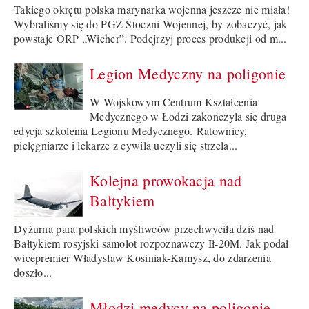
Takiego okrętu polska marynarka wojenna jeszcze nie miała!
Wybraliśmy się do PGZ Stoczni Wojennej, by zobaczyć, jak
powstaje ORP „Wicher”. Podejrzyj proces produkcji od m...
Legion Medyczny na poligonie
W Wojskowym Centrum Kształcenia
Medycznego w Łodzi zakończyła się druga
edycja szkolenia Legionu Medycznego. Ratownicy,
pielęgniarze i lekarze z cywila uczyli się strzela...
Kolejna prowokacja nad
Bałtykiem
Dyżurna para polskich myśliwców przechwyciła dziś nad
Bałtykiem rosyjski samolot rozpoznawczy Ił-20M. Jak podał
wicepremier Władysław Kosiniak-Kamysz, do zdarzenia
doszło...
Młodzi medycy na poligonie