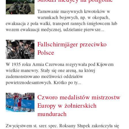
Tamowanie masywnych krwotoków w
warunkach bojowych, np. w okopach,
ewakuacja z pola walki, transport rannych śmigłowcem lub
wozem ewakuacji medycznej, udzielanie pierwsze...
Fallschirmjäger przeciwko
Polsce
W 1935 roku Armia Czerwona rozgrywała pod Kijowem
wielkie manewry. Stały się one areną, na której
zademonstrowano możliwości oddziałów
powietrznodesantowych. Krótko po ty...
Czworo medalistów mistrzostw
Europy w żołnierskich
mundurach
Zwycięstwem st. szer. spec. Roksany Słupek zakończyła się