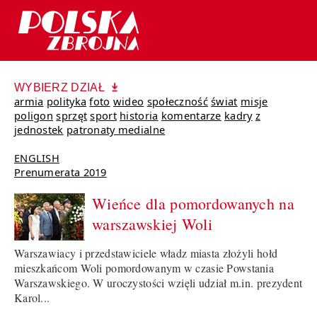
WYBIERZ DZIAŁ
armia
polityka
foto
wideo
społeczność
świat
misje
poligon
sprzęt
sport
historia
komentarze
kadry
z
jednostek
patronaty medialne
ENGLISH
Prenumerata 2019
Wieńce dla pomordowanych na
warszawskiej Woli
Warszawiacy i przedstawiciele władz miasta złożyli hołd
mieszkańcom Woli pomordowanym w czasie Powstania
Warszawskiego. W uroczystości wzięli udział m.in. prezydent
Karol...