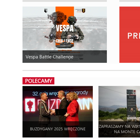
Vespa Battle Challenge
POLECAMY
ZAPRASZAMY NA WIR
BUZDYGANY 2025 WRĘCZONE
NA MONTE C