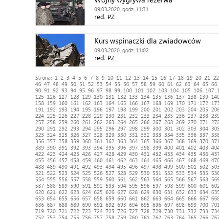
09.03.2020, godz. 11:31
red. PZ
Kurs wspinaczki dla zwiadowców
09.03.2020, godz. 11:02
red. PZ
Strona:
1
2
3
4
5
6
7
8
9
10
11
12
13
14
15
16
17
18
19
20
21
22
46
47
48
49
50
51
52
53
54
55
56
57
58
59
60
61
62
63
64
65
66
90
91
92
93
94
95
96
97
98
99
100
101
102
103
104
105
106
107
125
126
127
128
129
130
131
132
133
134
135
136
137
138
139
14
158
159
160
161
162
163
164
165
166
167
168
169
170
171
172
17
191
192
193
194
195
196
197
198
199
200
201
202
203
204
205
20
224
225
226
227
228
229
230
231
232
233
234
235
236
237
238
23
257
258
259
260
261
262
263
264
265
266
267
268
269
270
271
27
290
291
292
293
294
295
296
297
298
299
300
301
302
303
304
30
323
324
325
326
327
328
329
330
331
332
333
334
335
336
337
33
356
357
358
359
360
361
362
363
364
365
366
367
368
369
370
37
389
390
391
392
393
394
395
396
397
398
399
400
401
402
403
40
422
423
424
425
426
427
428
429
430
431
432
433
434
435
436
43
455
456
457
458
459
460
461
462
463
464
465
466
467
468
469
47
488
489
490
491
492
493
494
495
496
497
498
499
500
501
502
50
521
522
523
524
525
526
527
528
529
530
531
532
533
534
535
53
554
555
556
557
558
559
560
561
562
563
564
565
566
567
568
56
587
588
589
590
591
592
593
594
595
596
597
598
599
600
601
60
620
621
622
623
624
625
626
627
628
629
630
631
632
633
634
63
653
654
655
656
657
658
659
660
661
662
663
664
665
666
667
66
686
687
688
689
690
691
692
693
694
695
696
697
698
699
700
70
719
720
721
722
723
724
725
726
727
728
729
730
731
732
733
73
752
753
754
755
756
757
758
759
760
761
762
763
764
765
766
76