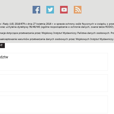
o i Rady (UE) 2016/679 z dnia 27 kwietnia 2016 r. w sprawie ochrony osób fizycznych w związku z 
Świat
Społeczność
Sport
Historia
Galerie
Wideo
ENGLI
oraz uchylenia dyrektywy 95/46/WE (ogólne rozporządzenie o ochronie danych, zwane także RODO).
acje dotyczące przetwarzania przez Wojskowy Instytut Wydawniczy Państwa danych osobowych. Pro
zaakceptowanie warunków przetwarzania danych osobowych przez Wojskowych Instytut Wydawniczy
ne
ództw