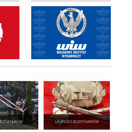
 BOHATERÓW
LAUREACI BUZDYGANÓW