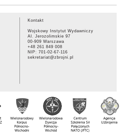
Kontakt
Wojskowy Instytut Wydawniczy
Al. Jerozolimskie 97
00-909 Warszawa
+48 261 849 008
NIP: 701-02-67-116
sekretariat@zbrojni.pl
t
Wielonarodowy
Wielonarodowa
Centrum
Agencja
SZ
Korpus
Dywizja
Szkolenia Sił
Uzbrojenia
Północno-
Północny-
Połączonych
Wschodni
Wschód
NATO (JFTC)