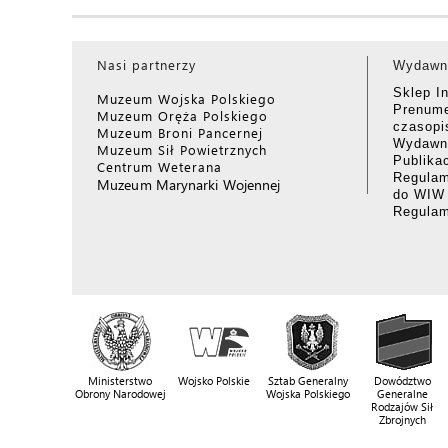
Nasi partnerzy
Wydawn
Sklep I
Muzeum Wojska Polskiego
Prenume
Muzeum Oręża Polskiego
czasop
Muzeum Broni Pancernej
Wydawni
Muzeum Sił Powietrznych
Publika
Centrum Weterana
Regulam
Muzeum Marynarki Wojennej
do WIW
Regula
Ministerstwo
Wojsko Polskie
Sztab Generalny
Dowództwo
Obrony Narodowej
Wojska Polskiego
Generalne
Rodzajów Sił
Zbrojnych