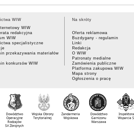
ictwa WIW
Na skróty
nternetowy WIW
rata redakcyjna
Oferta reklamowa
ism WIW
Buzdygany - regulamin
ctwa specjalistyczne
Linki
cje
Redakcja
in przekazywania materiałów
O WIW
Patronaty medialne
min konkursów WIW
Zamówienia publiczne
Platforma zakupowa WIW
Mapa strony
Ogłoszenia o pracę
Dowództwo
Wojska Obrony
Żandarmeria
Dowództwo
Inspektora
Operacyjne
Terytorialnej
Wojskowa
Garnizonu
Wsparcia 
Rodzajów
Warszawa
Sił Zbrojnych