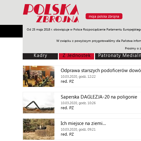
moja polska zbrojna
Od 25 maja 2018 r. obowiązuje w Polsce Rozporządzenie Parlamentu Europejskieg
Armia
Poligon
Sprzęt
Misje
Polityka
Prawo
W związku z powyższym przygotowaliśmy dla Państwa inform
Prosimy o 
Kadry
Z Jednostek
Patronaty Medial
Odprawa starszych podoficerów dow
10.03.2020, godz. 12:22
red. PZ
Saperska DAGLEZJA-20 na poligonie
10.03.2020, godz. 10:26
red. PZ
Ich miejsce na ziemi…
10.03.2020, godz. 09:21
red. PZ