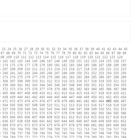
23
24
25
26
27
28
29
30
31
32
33
34
35
36
37
38
39
40
41
42
43
44
45
67
68
69
70
71
72
73
74
75
76
77
78
79
80
81
82
83
84
85
86
87
88
89
108
109
110
111
112
113
114
115
116
117
118
119
120
121
122
123
124
0
141
142
143
144
145
146
147
148
149
150
151
152
153
154
155
156
157
3
174
175
176
177
178
179
180
181
182
183
184
185
186
187
188
189
190
6
207
208
209
210
211
212
213
214
215
216
217
218
219
220
221
222
223
9
240
241
242
243
244
245
246
247
248
249
250
251
252
253
254
255
256
2
273
274
275
276
277
278
279
280
281
282
283
284
285
286
287
288
289
5
306
307
308
309
310
311
312
313
314
315
316
317
318
319
320
321
322
8
339
340
341
342
343
344
345
346
347
348
349
350
351
352
353
354
355
1
372
373
374
375
376
377
378
379
380
381
382
383
384
385
386
387
388
4
405
406
407
408
409
410
411
412
413
414
415
416
417
418
419
420
421
7
438
439
440
441
442
443
444
445
446
447
448
449
450
451
452
453
454
0
471
472
473
474
475
476
477
478
479
480
481
482
483
484
485
486
487
3
504
505
506
507
508
509
510
511
512
513
514
515
516
517
518
519
520
6
537
538
539
540
541
542
543
544
545
546
547
548
549
550
551
552
553
9
570
571
572
573
574
575
576
577
578
579
580
581
582
583
584
585
586
2
603
604
605
606
607
608
609
610
611
612
613
614
615
616
617
618
619
5
636
637
638
639
640
641
642
643
644
645
646
647
648
649
650
651
652
8
669
670
671
672
673
674
675
676
677
678
679
680
681
682
683
684
685
1
702
703
704
705
706
707
708
709
710
711
712
713
714
715
716
717
718
4
735
736
737
738
739
740
741
742
743
744
745
746
747
748
749
750
751
7
768
769
770
771
772
773
774
775
776
777
778
779
780
781
782
783
784