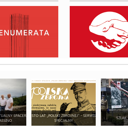
TUALNY SPACER
STO LAT „POLSKI ZBROJNEJ” - SERWIS
SZLAK
ASSINO
SPECJALNY