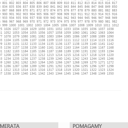
0
801
802
803
804
805
806
807
808
809
810
811
812
813
814
815
816
817
3
834
835
836
837
838
839
840
841
842
843
844
845
846
847
848
849
850
6
867
868
869
870
871
872
873
874
875
876
877
878
879
880
881
882
883
9
900
901
902
903
904
905
906
907
908
909
910
911
912
913
914
915
916
2
933
934
935
936
937
938
939
940
941
942
943
944
945
946
947
948
949
5
966
967
968
969
970
971
972
973
974
975
976
977
978
979
980
981
982
8
999
1000
1001
1002
1003
1004
1005
1006
1007
1008
1009
1010
1011
1012
25
1026
1027
1028
1029
1030
1031
1032
1033
1034
1035
1036
1037
1038
51
1052
1053
1054
1055
1056
1057
1058
1059
1060
1061
1062
1063
1064
77
1078
1079
1080
1081
1082
1083
1084
1085
1086
1087
1088
1089
1090
03
1104
1105
1106
1107
1108
1109
1110
1111
1112
1113
1114
1115
1116
29
1130
1131
1132
1133
1134
1135
1136
1137
1138
1139
1140
1141
1142
55
1156
1157
1158
1159
1160
1161
1162
1163
1164
1165
1166
1167
1168
81
1182
1183
1184
1185
1186
1187
1188
1189
1190
1191
1192
1193
1194
07
1208
1209
1210
1211
1212
1213
1214
1215
1216
1217
1218
1219
1220
33
1234
1235
1236
1237
1238
1239
1240
1241
1242
1243
1244
1245
1246
59
1260
1261
1262
1263
1264
1265
1266
1267
1268
1269
1270
1271
1272
85
1286
1287
1288
1289
1290
1291
1292
1293
1294
1295
1296
1297
1298
11
1312
1313
1314
1315
1316
1317
1318
1319
1320
1321
1322
1323
1324
37
1338
1339
1340
1341
1342
1343
1344
1345
1346
1347
1348
1349
1350
UMERATA
POMAGAMY