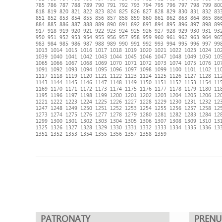
785
786
787
788
789
790
791
792
793
794
795
796
797
798
799
80
818
819
820
821
822
823
824
825
826
827
828
829
830
831
832
83
851
852
853
854
855
856
857
858
859
860
861
862
863
864
865
86
884
885
886
887
888
889
890
891
892
893
894
895
896
897
898
89
917
918
919
920
921
922
923
924
925
926
927
928
929
930
931
93
950
951
952
953
954
955
956
957
958
959
960
961
962
963
964
96
983
984
985
986
987
988
989
990
991
992
993
994
995
996
997
99
1013
1014
1015
1016
1017
1018
1019
1020
1021
1022
1023
1024
10
1039
1040
1041
1042
1043
1044
1045
1046
1047
1048
1049
1050
10
1065
1066
1067
1068
1069
1070
1071
1072
1073
1074
1075
1076
10
1091
1092
1093
1094
1095
1096
1097
1098
1099
1100
1101
1102
11
1117
1118
1119
1120
1121
1122
1123
1124
1125
1126
1127
1128
11
1143
1144
1145
1146
1147
1148
1149
1150
1151
1152
1153
1154
11
1169
1170
1171
1172
1173
1174
1175
1176
1177
1178
1179
1180
11
1195
1196
1197
1198
1199
1200
1201
1202
1203
1204
1205
1206
12
1221
1222
1223
1224
1225
1226
1227
1228
1229
1230
1231
1232
12
1247
1248
1249
1250
1251
1252
1253
1254
1255
1256
1257
1258
12
1273
1274
1275
1276
1277
1278
1279
1280
1281
1282
1283
1284
12
1299
1300
1301
1302
1303
1304
1305
1306
1307
1308
1309
1310
13
1325
1326
1327
1328
1329
1330
1331
1332
1333
1334
1335
1336
13
1351
1352
1353
1354
1355
1356
1357
1358
1359
PATRONATY
PREN