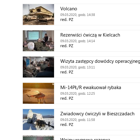
Volcano
09.03.2020, godz. 14:38
red. PZ
Rezerwiści ćwiczą w Kielcach
09.03.2020, godz. 14:14
red. PZ
Wizyta zastępcy dowódcy operacyjne
09.03.2020, godz. 13:11
red. PZ
Mi-14PŁ/R ewakuował rybaka
09.03.2020, godz. 12:25
red. PZ
Zwiadowcy ćwiczyli w Bieszczadach
09.03.2020, godz. 11:58
red. PZ
Wojny wygrywa rezerwa