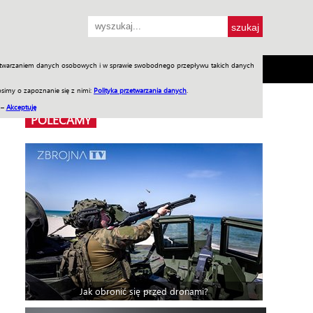
przetwarzaniem danych osobowych i w sprawie swobodnego przepływu takich danych
SH
SKLEP
Jednodniówki
Praca w WIW
simy o zapoznanie się z nimi:
Polityka przetwarzania danych
.
 –
Akceptuję
POLECAMY
Jak obronić się przed dronami?