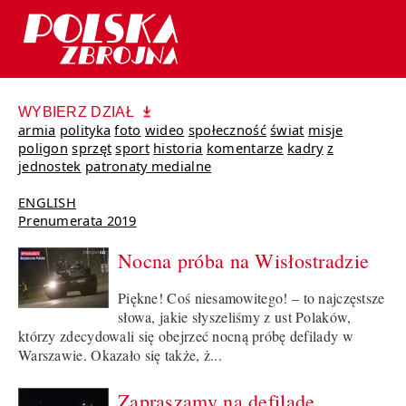
WYBIERZ DZIAŁ
armia
polityka
foto
wideo
społeczność
świat
misje
poligon
sprzęt
sport
historia
komentarze
kadry
z
jednostek
patronaty medialne
ENGLISH
Prenumerata 2019
Nocna próba na Wisłostradzie
Piękne! Coś niesamowitego! – to najczęstsze
słowa, jakie słyszeliśmy z ust Polaków,
którzy zdecydowali się obejrzeć nocną próbę defilady w
Warszawie. Okazało się także, ż...
Zapraszamy na defiladę