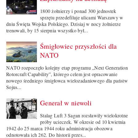
1800 żołnierzy i ponad 300 jednostek
sprzętu przedefiluje ulicami Warszawy w
dniu Święta Wojska Polskiego. Dzisiaj w nocy żołnierze
trenowali, by 15 sierpnia wszystko był...
Śmigłowiec przyszłości dla
NATO
NATO rozpoczęło kolejny etap programu „Next Generation
Rotorcraft Capability”, którego celem jest opracowanie
nowego średniego śmigłowca wielozadaniowego dla państw
Sojus...
Generał w niewoli
Stalag Luft 3 Sagan rozsławiły wielokrotne
próby ucieczek. W okresie od 10 kwietnia
1942 do 25 marca 1944 roku administracja obozowa
odnotowała ich 262. Do historii przes...