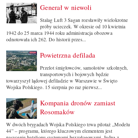
Generał w niewoli
Stalag Luft 3 Sagan rozsławiły wielokrotne
próby ucieczek. W okresie od 10 kwietnia
1942 do 25 marca 1944 roku administracja obozowa
odnotowała ich 262. Do historii przes...
Powietrzna defilada
Przelot śmigłowców, samolotów szkolnych,
transportowych i bojowych będzie
towarzyszył lądowej defiladzie w Warszawie w Święto
Wojska Polskiego. 15 sierpnia po raz pierwsz...
Kompania dronów zamiast
Rosomaków
W dwóch brygadach Wojska Polskiego trwa pilotaż „Modelu
44” – programu, którego kluczowym elementem jest
nasycenie batalionu systemami bezzałogowymi. Jedną z