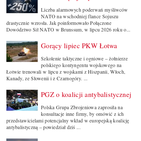
Liczba alarmowych poderwań myśliwców
NATO na wschodniej flance Sojuszu
drastycznie wzrosła. Jak poinformowało Połączone
Dowództwo Sił NATO w Brunssum, w lipcu 2026 roku o...
Gorący lipiec PKW Łotwa
Szkolenie taktyczne i ogniowe – żołnierze
polskiego kontyngentu wojskowego na
Łotwie trenowali w lipcu z wojskami z Hiszpanii, Włoch,
Kanady, ze Słowenii i z Czarnogóry. ...
PGZ o koalicji antybalistycznej
Polska Grupa Zbrojeniowa zaprosiła na
konsultacje inne firmy, by omówić z ich
przedstawicielami potencjalny wkład w europejską koalicję
antybalistyczną – powiedział dziś ...