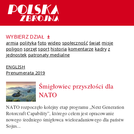
WYBIERZ DZIAŁ
armia
polityka
foto
wideo
społeczność
świat
misje
poligon
sprzęt
sport
historia
komentarze
kadry
z
jednostek
patronaty medialne
ENGLISH
Prenumerata 2019
Śmigłowiec przyszłości dla
NATO
NATO rozpoczęło kolejny etap programu „Next Generation
Rotorcraft Capability”, którego celem jest opracowanie
nowego średniego śmigłowca wielozadaniowego dla państw
Sojus...