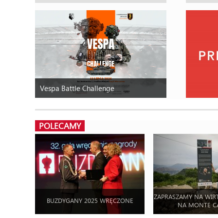
Vespa Battle Challenge
POLECAMY
ZAPRASZAMY NA WIR
BUZDYGANY 2025 WRĘCZONE
NA MONTE C