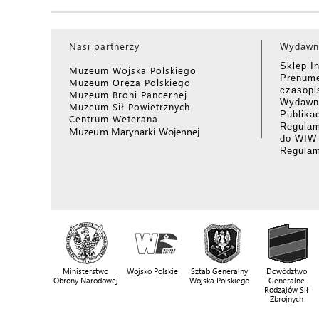
Nasi partnerzy
Wydawn
Sklep I
Muzeum Wojska Polskiego
Prenume
Muzeum Oręża Polskiego
czasop
Muzeum Broni Pancernej
Wydawni
Muzeum Sił Powietrznych
Publika
Centrum Weterana
Regulam
Muzeum Marynarki Wojennej
do WIW
Regula
Ministerstwo
Wojsko Polskie
Sztab Generalny
Dowództwo
Obrony Narodowej
Wojska Polskiego
Generalne
Rodzajów Sił
Zbrojnych