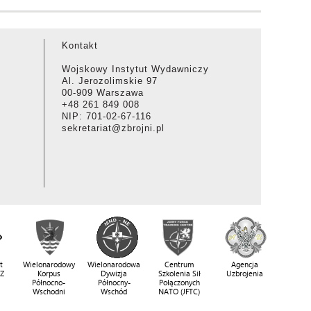
Kontakt
Wojskowy Instytut Wydawniczy
Al. Jerozolimskie 97
00-909 Warszawa
+48 261 849 008
NIP: 701-02-67-116
sekretariat@zbrojni.pl
t
Wielonarodowy
Wielonarodowa
Centrum
Agencja
SZ
Korpus
Dywizja
Szkolenia Sił
Uzbrojenia
Północno-
Północny-
Połączonych
Wschodni
Wschód
NATO (JFTC)