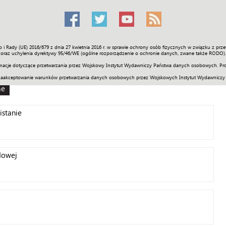
o i Rady (UE) 2016/679 z dnia 27 kwietnia 2016 r. w sprawie ochrony osób fizycznych w związku z 
Świat
Społeczność
Sport
Historia
Galerie
Wideo
ENGLI
oraz uchylenia dyrektywy 95/46/WE (ogólne rozporządzenie o ochronie danych, zwane także RODO).
acje dotyczące przetwarzania przez Wojskowy Instytut Wydawniczy Państwa danych osobowych. Pro
zaakceptowanie warunków przetwarzania danych osobowych przez Wojskowych Instytut Wydawniczy
ne
istanie
dowej