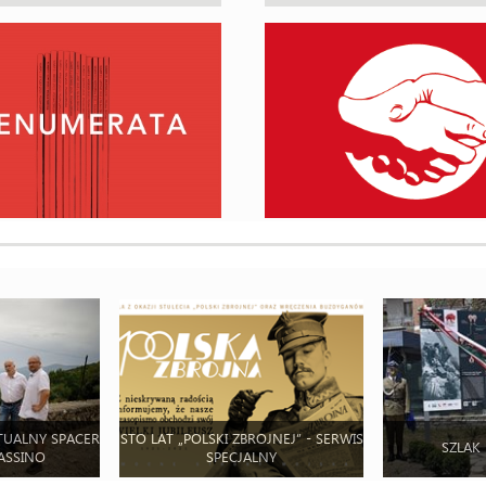
TUALNY SPACER
STO LAT „POLSKI ZBROJNEJ” - SERWIS
SZLAK
ASSINO
SPECJALNY