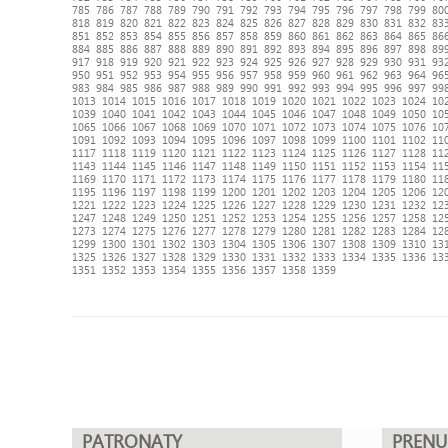
785
786
787
788
789
790
791
792
793
794
795
796
797
798
799
80
818
819
820
821
822
823
824
825
826
827
828
829
830
831
832
83
851
852
853
854
855
856
857
858
859
860
861
862
863
864
865
86
884
885
886
887
888
889
890
891
892
893
894
895
896
897
898
89
917
918
919
920
921
922
923
924
925
926
927
928
929
930
931
93
950
951
952
953
954
955
956
957
958
959
960
961
962
963
964
96
983
984
985
986
987
988
989
990
991
992
993
994
995
996
997
99
1013
1014
1015
1016
1017
1018
1019
1020
1021
1022
1023
1024
10
1039
1040
1041
1042
1043
1044
1045
1046
1047
1048
1049
1050
10
1065
1066
1067
1068
1069
1070
1071
1072
1073
1074
1075
1076
10
1091
1092
1093
1094
1095
1096
1097
1098
1099
1100
1101
1102
11
1117
1118
1119
1120
1121
1122
1123
1124
1125
1126
1127
1128
11
1143
1144
1145
1146
1147
1148
1149
1150
1151
1152
1153
1154
11
1169
1170
1171
1172
1173
1174
1175
1176
1177
1178
1179
1180
11
1195
1196
1197
1198
1199
1200
1201
1202
1203
1204
1205
1206
12
1221
1222
1223
1224
1225
1226
1227
1228
1229
1230
1231
1232
12
1247
1248
1249
1250
1251
1252
1253
1254
1255
1256
1257
1258
12
1273
1274
1275
1276
1277
1278
1279
1280
1281
1282
1283
1284
12
1299
1300
1301
1302
1303
1304
1305
1306
1307
1308
1309
1310
13
1325
1326
1327
1328
1329
1330
1331
1332
1333
1334
1335
1336
13
1351
1352
1353
1354
1355
1356
1357
1358
1359
PATRONATY
PREN