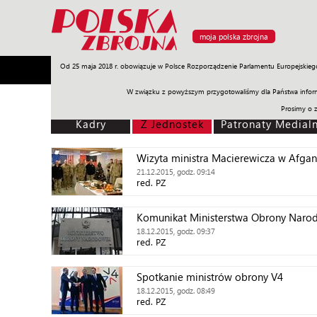
moja polska zbrojna
Od 25 maja 2018 r. obowiązuje w Polsce Rozporządzenie Parlamentu Europejskieg
Armia
Poligon
Sprzęt
Misje
Polityka
Prawo
W związku z powyższym przygotowaliśmy dla Państwa inform
Prosimy o 
Kadry
Z Jednostek
Patronaty Medial
Wizyta ministra Macierewicza w Afgan
21.12.2015, godz. 09:14
red. PZ
Komunikat Ministerstwa Obrony Naro
18.12.2015, godz. 09:37
red. PZ
Spotkanie ministrów obrony V4
18.12.2015, godz. 08:49
red. PZ