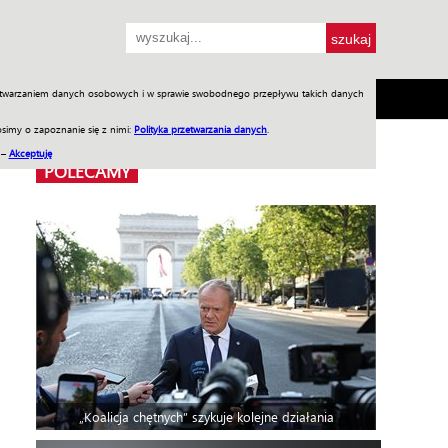
przetwarzaniem danych osobowych i w sprawie swobodnego przepływu takich danych
SH
SKLEP
Jednodniówki
Praca w WIW
simy o zapoznanie się z nimi:
Polityka przetwarzania danych
.
 –
Akceptuję
POLECAMY
„Koalicja chętnych” szykuje kolejne działania