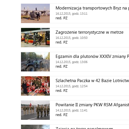
Modernizacja transportowych Bryz na
16.12.2015, godz. 13:11
red. PZ
Zagrożenie terrorystyczne w metrze
16.12.2015, godz. 10:50
red. PZ
Egzamin dla plutonów XXXIV zmiany
14.12.2015, godz. 13:06
red. PZ
Szlachetna Paczka w 42 Bazie Lotnict
14.12.2015, godz. 12:54
red. PZ
Powitanie II zmiany PKW RSM Afganis
14.12.2015, godz. 11:41
red. PZ
Zajęcia na torze napalmowym