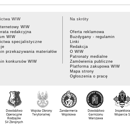
ictwa WIW
Na skróty
nternetowy WIW
rata redakcyjna
Oferta reklamowa
ism WIW
Buzdygany - regulamin
ctwa specjalistyczne
Linki
cje
Redakcja
in przekazywania materiałów
O WIW
Patronaty medialne
min konkursów WIW
Zamówienia publiczne
Platforma zakupowa WIW
Mapa strony
Ogłoszenia o pracę
Dowództwo
Wojska Obrony
Żandarmeria
Dowództwo
Inspektora
Operacyjne
Terytorialnej
Wojskowa
Garnizonu
Wsparcia 
Rodzajów
Warszawa
Sił Zbrojnych