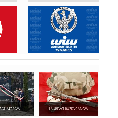
 BOHATERÓW
LAUREACI BUZDYGANÓW