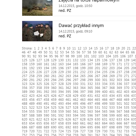
14.12.2015, godz. 10:50
red. PZ
Dawać przykład innym
14.12.2015, godz. 09:10
red. PZ
Strona:
1
2
3
4
5
6
7
8
9
10
11
12
13
14
15
16
17
18
19
20
21
22
46
47
48
49
50
51
52
53
54
55
56
57
58
59
60
61
62
63
64
65
66
90
91
92
93
94
95
96
97
98
99
100
101
102
103
104
105
106
107
125
126
127
128
129
130
131
132
133
134
135
136
137
138
139
14
158
159
160
161
162
163
164
165
166
167
168
169
170
171
172
17
191
192
193
194
195
196
197
198
199
200
201
202
203
204
205
20
224
225
226
227
228
229
230
231
232
233
234
235
236
237
238
23
257
258
259
260
261
262
263
264
265
266
267
268
269
270
271
27
290
291
292
293
294
295
296
297
298
299
300
301
302
303
304
30
323
324
325
326
327
328
329
330
331
332
333
334
335
336
337
33
356
357
358
359
360
361
362
363
364
365
366
367
368
369
370
37
389
390
391
392
393
394
395
396
397
398
399
400
401
402
403
40
422
423
424
425
426
427
428
429
430
431
432
433
434
435
436
43
455
456
457
458
459
460
461
462
463
464
465
466
467
468
469
47
488
489
490
491
492
493
494
495
496
497
498
499
500
501
502
50
521
522
523
524
525
526
527
528
529
530
531
532
533
534
535
53
554
555
556
557
558
559
560
561
562
563
564
565
566
567
568
56
587
588
589
590
591
592
593
594
595
596
597
598
599
600
601
60
620
621
622
623
624
625
626
627
628
629
630
631
632
633
634
63
653
654
655
656
657
658
659
660
661
662
663
664
665
666
667
66
686
687
688
689
690
691
692
693
694
695
696
697
698
699
700
70
719
720
721
722
723
724
725
726
727
728
729
730
731
732
733
73
752
753
754
755
756
757
758
759
760
761
762
763
764
765
766
76