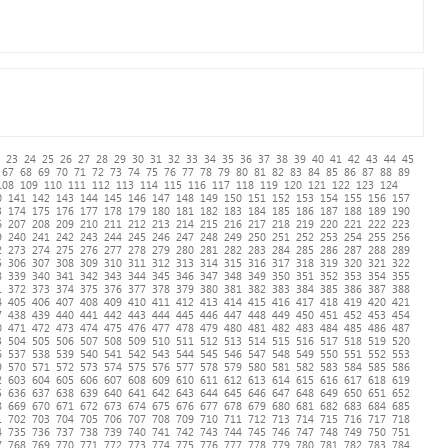
23
24
25
26
27
28
29
30
31
32
33
34
35
36
37
38
39
40
41
42
43
44
45
67
68
69
70
71
72
73
74
75
76
77
78
79
80
81
82
83
84
85
86
87
88
89
108
109
110
111
112
113
114
115
116
117
118
119
120
121
122
123
124
0
141
142
143
144
145
146
147
148
149
150
151
152
153
154
155
156
157
3
174
175
176
177
178
179
180
181
182
183
184
185
186
187
188
189
190
6
207
208
209
210
211
212
213
214
215
216
217
218
219
220
221
222
223
9
240
241
242
243
244
245
246
247
248
249
250
251
252
253
254
255
256
2
273
274
275
276
277
278
279
280
281
282
283
284
285
286
287
288
289
5
306
307
308
309
310
311
312
313
314
315
316
317
318
319
320
321
322
8
339
340
341
342
343
344
345
346
347
348
349
350
351
352
353
354
355
1
372
373
374
375
376
377
378
379
380
381
382
383
384
385
386
387
388
4
405
406
407
408
409
410
411
412
413
414
415
416
417
418
419
420
421
7
438
439
440
441
442
443
444
445
446
447
448
449
450
451
452
453
454
0
471
472
473
474
475
476
477
478
479
480
481
482
483
484
485
486
487
3
504
505
506
507
508
509
510
511
512
513
514
515
516
517
518
519
520
6
537
538
539
540
541
542
543
544
545
546
547
548
549
550
551
552
553
9
570
571
572
573
574
575
576
577
578
579
580
581
582
583
584
585
586
2
603
604
605
606
607
608
609
610
611
612
613
614
615
616
617
618
619
5
636
637
638
639
640
641
642
643
644
645
646
647
648
649
650
651
652
8
669
670
671
672
673
674
675
676
677
678
679
680
681
682
683
684
685
1
702
703
704
705
706
707
708
709
710
711
712
713
714
715
716
717
718
4
735
736
737
738
739
740
741
742
743
744
745
746
747
748
749
750
751
7
768
769
770
771
772
773
774
775
776
777
778
779
780
781
782
783
784