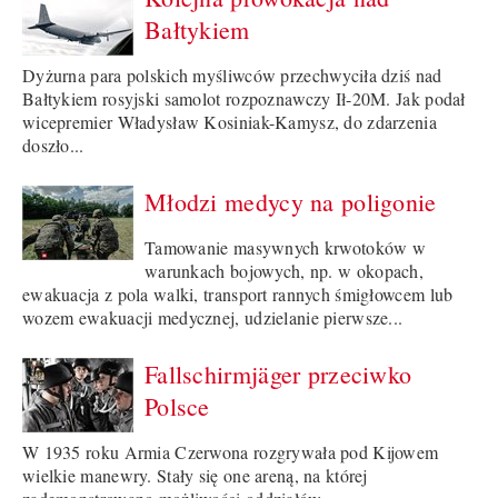
Bałtykiem
Dyżurna para polskich myśliwców przechwyciła dziś nad
Bałtykiem rosyjski samolot rozpoznawczy Ił-20M. Jak podał
wicepremier Władysław Kosiniak-Kamysz, do zdarzenia
doszło...
Młodzi medycy na poligonie
Tamowanie masywnych krwotoków w
warunkach bojowych, np. w okopach,
ewakuacja z pola walki, transport rannych śmigłowcem lub
wozem ewakuacji medycznej, udzielanie pierwsze...
Fallschirmjäger przeciwko
Polsce
W 1935 roku Armia Czerwona rozgrywała pod Kijowem
wielkie manewry. Stały się one areną, na której