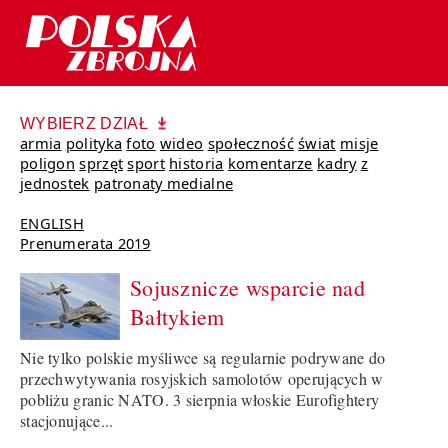
WYBIERZ DZIAŁ
armia
polityka
foto
wideo
społeczność
świat
misje
poligon
sprzęt
sport
historia
komentarze
kadry
z
jednostek
patronaty medialne
ENGLISH
Prenumerata 2019
Sojusznicze wsparcie nad
Bałtykiem
Nie tylko polskie myśliwce są regularnie podrywane do
przechwytywania rosyjskich samolotów operujących w
pobliżu granic NATO. 3 sierpnia włoskie Eurofightery
stacjonujące...