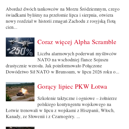
Abordaż dwóch tankowców na Morzu Śródziemnym, czego
świadkami byliśmy na przełomie lipca i sierpnia, otwiera
nowy rozdział w historii zmagań Zachodu z rosyjską flotą
cien...
Coraz więcej Alpha Scramble
Liczba alarmowych poderwań myśliwców
NATO na wschodniej flance Sojuszu
drastycznie wzrosła. Jak poinformowało Połączone
Dowództwo Sił NATO w Brunssum, w lipcu 2026 roku o...
Gorący lipiec PKW Łotwa
Szkolenie taktyczne i ogniowe – żołnierze
polskiego kontyngentu wojskowego na
Łotwie trenowali w lipcu z wojskami z Hiszpanii, Włoch,
Kanady, ze Słowenii i z Czarnogóry. ...