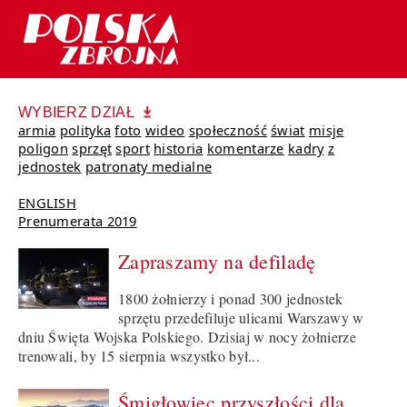
WYBIERZ DZIAŁ
armia
polityka
foto
wideo
społeczność
świat
misje
poligon
sprzęt
sport
historia
komentarze
kadry
z
jednostek
patronaty medialne
ENGLISH
Prenumerata 2019
Zapraszamy na defiladę
1800 żołnierzy i ponad 300 jednostek
sprzętu przedefiluje ulicami Warszawy w
dniu Święta Wojska Polskiego. Dzisiaj w nocy żołnierze
trenowali, by 15 sierpnia wszystko był...
Śmigłowiec przyszłości dla