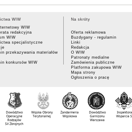
ictwa WIW
Na skróty
nternetowy WIW
rata redakcyjna
Oferta reklamowa
ism WIW
Buzdygany - regulamin
ctwa specjalistyczne
Linki
cje
Redakcja
in przekazywania materiałów
O WIW
Patronaty medialne
min konkursów WIW
Zamówienia publiczne
Platforma zakupowa WIW
Mapa strony
Ogłoszenia o pracę
Dowództwo
Wojska Obrony
Żandarmeria
Dowództwo
Inspektora
Operacyjne
Terytorialnej
Wojskowa
Garnizonu
Wsparcia 
Rodzajów
Warszawa
Sił Zbrojnych