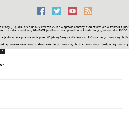
o i Rady (UE) 2016/679 z dnia 27 kwietnia 2016 r. w sprawie ochrony osób fizycznych w związku z 
Świat
Społeczność
Sport
Historia
Galerie
Wideo
ENGLI
oraz uchylenia dyrektywy 95/46/WE (ogólne rozporządzenie o ochronie danych, zwane także RODO).
acje dotyczące przetwarzania przez Wojskowy Instytut Wydawniczy Państwa danych osobowych. Pro
zaakceptowanie warunków przetwarzania danych osobowych przez Wojskowych Instytut Wydawniczy
ne
ów