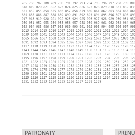
785
786
787
788
789
790
791
792
793
794
795
796
797
798
799
80
818
819
820
821
822
823
824
825
826
827
828
829
830
831
832
83
851
852
853
854
855
856
857
858
859
860
861
862
863
864
865
86
884
885
886
887
888
889
890
891
892
893
894
895
896
897
898
89
917
918
919
920
921
922
923
924
925
926
927
928
929
930
931
93
950
951
952
953
954
955
956
957
958
959
960
961
962
963
964
96
983
984
985
986
987
988
989
990
991
992
993
994
995
996
997
99
1013
1014
1015
1016
1017
1018
1019
1020
1021
1022
1023
1024
10
1039
1040
1041
1042
1043
1044
1045
1046
1047
1048
1049
1050
10
1065
1066
1067
1068
1069
1070
1071
1072
1073
1074
1075
1076
10
1091
1092
1093
1094
1095
1096
1097
1098
1099
1100
1101
1102
11
1117
1118
1119
1120
1121
1122
1123
1124
1125
1126
1127
1128
11
1143
1144
1145
1146
1147
1148
1149
1150
1151
1152
1153
1154
11
1169
1170
1171
1172
1173
1174
1175
1176
1177
1178
1179
1180
11
1195
1196
1197
1198
1199
1200
1201
1202
1203
1204
1205
1206
12
1221
1222
1223
1224
1225
1226
1227
1228
1229
1230
1231
1232
12
1247
1248
1249
1250
1251
1252
1253
1254
1255
1256
1257
1258
12
1273
1274
1275
1276
1277
1278
1279
1280
1281
1282
1283
1284
12
1299
1300
1301
1302
1303
1304
1305
1306
1307
1308
1309
1310
13
1325
1326
1327
1328
1329
1330
1331
1332
1333
1334
1335
1336
13
1351
1352
1353
1354
1355
1356
1357
1358
1359
PATRONATY
PREN