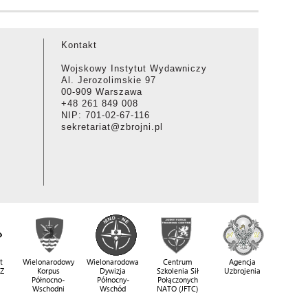
Kontakt
Wojskowy Instytut Wydawniczy
Al. Jerozolimskie 97
00-909 Warszawa
+48 261 849 008
NIP: 701-02-67-116
sekretariat@zbrojni.pl
t
Wielonarodowy
Wielonarodowa
Centrum
Agencja
SZ
Korpus
Dywizja
Szkolenia Sił
Uzbrojenia
Północno-
Północny-
Połączonych
Wschodni
Wschód
NATO (JFTC)