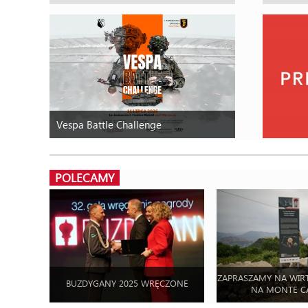
Vespa Battle Challenge
POLECAMY
ZAPRASZAMY NA WIR
BUZDYGANY 2025 WRĘCZONE
NA MONTE C