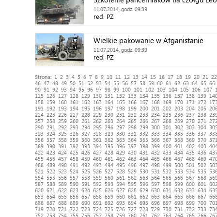
11.07.2014, godz. 09:39
red. PZ
Wielkie pakowanie w Afganistanie
11.07.2014, godz. 09:39
red. PZ
Strona:
1
2
3
4
5
6
7
8
9
10
11
12
13
14
15
16
17
18
19
20
21
22
46
47
48
49
50
51
52
53
54
55
56
57
58
59
60
61
62
63
64
65
66
90
91
92
93
94
95
96
97
98
99
100
101
102
103
104
105
106
107
125
126
127
128
129
130
131
132
133
134
135
136
137
138
139
14
158
159
160
161
162
163
164
165
166
167
168
169
170
171
172
17
191
192
193
194
195
196
197
198
199
200
201
202
203
204
205
20
224
225
226
227
228
229
230
231
232
233
234
235
236
237
238
23
257
258
259
260
261
262
263
264
265
266
267
268
269
270
271
27
290
291
292
293
294
295
296
297
298
299
300
301
302
303
304
30
323
324
325
326
327
328
329
330
331
332
333
334
335
336
337
33
356
357
358
359
360
361
362
363
364
365
366
367
368
369
370
37
389
390
391
392
393
394
395
396
397
398
399
400
401
402
403
40
422
423
424
425
426
427
428
429
430
431
432
433
434
435
436
43
455
456
457
458
459
460
461
462
463
464
465
466
467
468
469
47
488
489
490
491
492
493
494
495
496
497
498
499
500
501
502
50
521
522
523
524
525
526
527
528
529
530
531
532
533
534
535
53
554
555
556
557
558
559
560
561
562
563
564
565
566
567
568
56
587
588
589
590
591
592
593
594
595
596
597
598
599
600
601
60
620
621
622
623
624
625
626
627
628
629
630
631
632
633
634
63
653
654
655
656
657
658
659
660
661
662
663
664
665
666
667
66
686
687
688
689
690
691
692
693
694
695
696
697
698
699
700
70
719
720
721
722
723
724
725
726
727
728
729
730
731
732
733
73
752
753
754
755
756
757
758
759
760
761
762
763
764
765
766
76