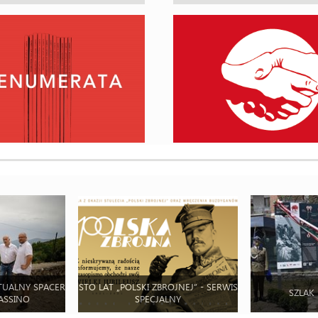
TUALNY SPACER
STO LAT „POLSKI ZBROJNEJ” - SERWIS
SZLAK
ASSINO
SPECJALNY