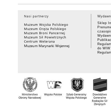
Nasi partnerzy
Wydawn
Sklep I
Muzeum Wojska Polskiego
Prenume
Muzeum Oręża Polskiego
czasop
Muzeum Broni Pancernej
Wydawni
Muzeum Sił Powietrznych
Publika
Centrum Weterana
Regulam
Muzeum Marynarki Wojennej
do WIW
Regula
Ministerstwo
Wojsko Polskie
Sztab Generalny
Dowództwo
Obrony Narodowej
Wojska Polskiego
Generalne
Rodzajów Sił
Zbrojnych