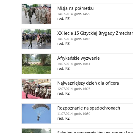
Misja na półmetku
14.07.2014, godz. 14:29
red. PZ
XX lecie 15 Giżyckiej Brygady Zmecha
14.07.2014, godz. 14:16
red. PZ
Afrykańskie wyzwanie
14.07.2014, godz. 10:41
red. PZ
Najważniejszy dzień dla oficera
12.07.2014, godz. 16:07
red. PZ
Rozpoznanie na spadochronach
11.07.2014, godz. 10:50
red. PZ
Szkolenie pancerniaków na czołgu Le