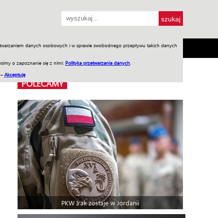
przetwarzaniem danych osobowych i w sprawie swobodnego przepływu takich danych
SH
SKLEP
Jednodniówki
Praca w WIW
simy o zapoznanie się z nimi:
Polityka przetwarzania danych
.
 –
Akceptuję
POLECAMY
PKW Irak zostaje w Jordanii