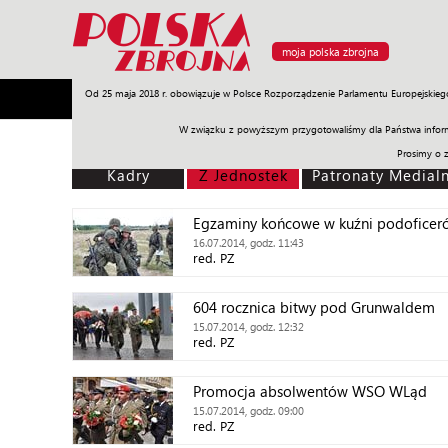
moja polska zbrojna
Od 25 maja 2018 r. obowiązuje w Polsce Rozporządzenie Parlamentu Europejskieg
Armia
Poligon
Sprzęt
Misje
Polityka
Prawo
W związku z powyższym przygotowaliśmy dla Państwa inform
Prosimy o 
Kadry
Z Jednostek
Patronaty Medial
Egzaminy końcowe w kuźni podoficer
16.07.2014, godz. 11:43
red. PZ
604 rocznica bitwy pod Grunwaldem
15.07.2014, godz. 12:32
red. PZ
Promocja absolwentów WSO WLąd
15.07.2014, godz. 09:00
red. PZ