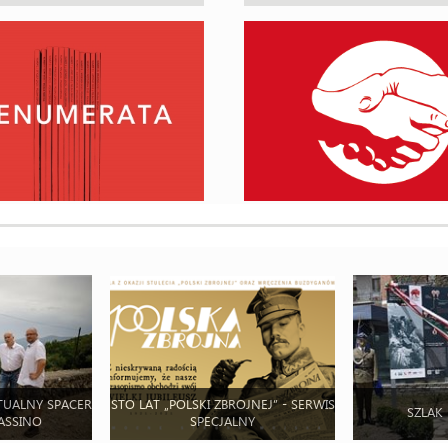
TUALNY SPACER
STO LAT „POLSKI ZBROJNEJ” - SERWIS
SZLAK
ASSINO
SPECJALNY