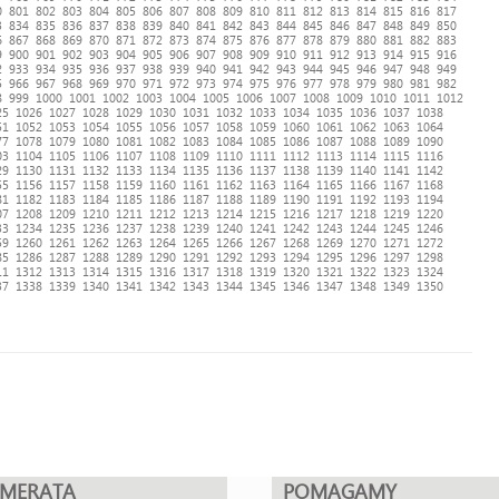
0
801
802
803
804
805
806
807
808
809
810
811
812
813
814
815
816
817
3
834
835
836
837
838
839
840
841
842
843
844
845
846
847
848
849
850
6
867
868
869
870
871
872
873
874
875
876
877
878
879
880
881
882
883
9
900
901
902
903
904
905
906
907
908
909
910
911
912
913
914
915
916
2
933
934
935
936
937
938
939
940
941
942
943
944
945
946
947
948
949
5
966
967
968
969
970
971
972
973
974
975
976
977
978
979
980
981
982
8
999
1000
1001
1002
1003
1004
1005
1006
1007
1008
1009
1010
1011
1012
25
1026
1027
1028
1029
1030
1031
1032
1033
1034
1035
1036
1037
1038
51
1052
1053
1054
1055
1056
1057
1058
1059
1060
1061
1062
1063
1064
77
1078
1079
1080
1081
1082
1083
1084
1085
1086
1087
1088
1089
1090
03
1104
1105
1106
1107
1108
1109
1110
1111
1112
1113
1114
1115
1116
29
1130
1131
1132
1133
1134
1135
1136
1137
1138
1139
1140
1141
1142
55
1156
1157
1158
1159
1160
1161
1162
1163
1164
1165
1166
1167
1168
81
1182
1183
1184
1185
1186
1187
1188
1189
1190
1191
1192
1193
1194
07
1208
1209
1210
1211
1212
1213
1214
1215
1216
1217
1218
1219
1220
33
1234
1235
1236
1237
1238
1239
1240
1241
1242
1243
1244
1245
1246
59
1260
1261
1262
1263
1264
1265
1266
1267
1268
1269
1270
1271
1272
85
1286
1287
1288
1289
1290
1291
1292
1293
1294
1295
1296
1297
1298
11
1312
1313
1314
1315
1316
1317
1318
1319
1320
1321
1322
1323
1324
37
1338
1339
1340
1341
1342
1343
1344
1345
1346
1347
1348
1349
1350
UMERATA
POMAGAMY