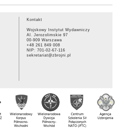
Kontakt
Wojskowy Instytut Wydawniczy
Al. Jerozolimskie 97
00-909 Warszawa
+48 261 849 008
NIP: 701-02-67-116
sekretariat@zbrojni.pl
t
Wielonarodowy
Wielonarodowa
Centrum
Agencja
SZ
Korpus
Dywizja
Szkolenia Sił
Uzbrojenia
Północno-
Północny-
Połączonych
Wschodni
Wschód
NATO (JFTC)