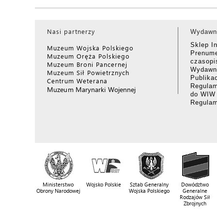
Nasi partnerzy
Wydawn
Sklep I
Muzeum Wojska Polskiego
Prenume
Muzeum Oręża Polskiego
czasop
Muzeum Broni Pancernej
Wydawni
Muzeum Sił Powietrznych
Publika
Centrum Weterana
Regulam
Muzeum Marynarki Wojennej
do WIW
Regula
Ministerstwo
Wojsko Polskie
Sztab Generalny
Dowództwo
Obrony Narodowej
Wojska Polskiego
Generalne
Rodzajów Sił
Zbrojnych