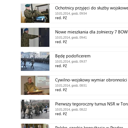
Ochotnicy przyjęci do służby wojskow
10.01.2014, godz. 09:54
red. PZ
Nowe mieszkania dla żołnierzy 7 BOW
10.01.2014, godz. 09:41
red. PZ
Będę podoficerem
10.01.2014, godz. 09:37
red. PZ
Cywilno-wojskowy wymiar obronności
10.01.2014, godz. 08:51
red. PZ
Pierwszy tegoroczny turnus NSR w Tor
10.01.2014, godz. 08:22
red. PZ
Polsko-czeskie konsultacje w Pradze