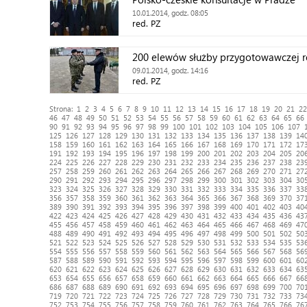
10.01.2014, godz. 08:05
red. PZ
200 elewów służby przygotowawczej r
09.01.2014, godz. 14:16
red. PZ
Strona:
1
2
3
4
5
6
7
8
9
10
11
12
13
14
15
16
17
18
19
20
21
22
46
47
48
49
50
51
52
53
54
55
56
57
58
59
60
61
62
63
64
65
66
90
91
92
93
94
95
96
97
98
99
100
101
102
103
104
105
106
107
125
126
127
128
129
130
131
132
133
134
135
136
137
138
139
14
158
159
160
161
162
163
164
165
166
167
168
169
170
171
172
17
191
192
193
194
195
196
197
198
199
200
201
202
203
204
205
20
224
225
226
227
228
229
230
231
232
233
234
235
236
237
238
23
257
258
259
260
261
262
263
264
265
266
267
268
269
270
271
27
290
291
292
293
294
295
296
297
298
299
300
301
302
303
304
30
323
324
325
326
327
328
329
330
331
332
333
334
335
336
337
33
356
357
358
359
360
361
362
363
364
365
366
367
368
369
370
37
389
390
391
392
393
394
395
396
397
398
399
400
401
402
403
40
422
423
424
425
426
427
428
429
430
431
432
433
434
435
436
43
455
456
457
458
459
460
461
462
463
464
465
466
467
468
469
47
488
489
490
491
492
493
494
495
496
497
498
499
500
501
502
50
521
522
523
524
525
526
527
528
529
530
531
532
533
534
535
53
554
555
556
557
558
559
560
561
562
563
564
565
566
567
568
56
587
588
589
590
591
592
593
594
595
596
597
598
599
600
601
60
620
621
622
623
624
625
626
627
628
629
630
631
632
633
634
63
653
654
655
656
657
658
659
660
661
662
663
664
665
666
667
66
686
687
688
689
690
691
692
693
694
695
696
697
698
699
700
70
719
720
721
722
723
724
725
726
727
728
729
730
731
732
733
73
752
753
754
755
756
757
758
759
760
761
762
763
764
765
766
76