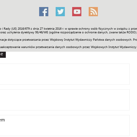
o i Rady (UE) 2016/679 z dnia 27 kwietnia 2016 r. w sprawie ochrony osób fizycznych w związku z 
Świat
Społeczność
Sport
Historia
Galerie
Wideo
ENGLI
oraz uchylenia dyrektywy 95/46/WE (ogólne rozporządzenie o ochronie danych, zwane także RODO).
acje dotyczące przetwarzania przez Wojskowy Instytut Wydawniczy Państwa danych osobowych. Pro
zaakceptowanie warunków przetwarzania danych osobowych przez Wojskowych Instytut Wydawniczy
ne
nem