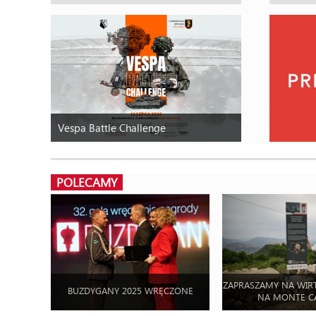
Vespa Battle Challenge
POLECAMY
ZAPRASZAMY NA WIR
BUZDYGANY 2025 WRĘCZONE
NA MONTE C