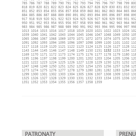
785
786
787
788
789
790
791
792
793
794
795
796
797
798
799
80
818
819
820
821
822
823
824
825
826
827
828
829
830
831
832
83
851
852
853
854
855
856
857
858
859
860
861
862
863
864
865
86
884
885
886
887
888
889
890
891
892
893
894
895
896
897
898
89
917
918
919
920
921
922
923
924
925
926
927
928
929
930
931
93
950
951
952
953
954
955
956
957
958
959
960
961
962
963
964
96
983
984
985
986
987
988
989
990
991
992
993
994
995
996
997
99
1013
1014
1015
1016
1017
1018
1019
1020
1021
1022
1023
1024
10
1039
1040
1041
1042
1043
1044
1045
1046
1047
1048
1049
1050
10
1065
1066
1067
1068
1069
1070
1071
1072
1073
1074
1075
1076
10
1091
1092
1093
1094
1095
1096
1097
1098
1099
1100
1101
1102
11
1117
1118
1119
1120
1121
1122
1123
1124
1125
1126
1127
1128
11
1143
1144
1145
1146
1147
1148
1149
1150
1151
1152
1153
1154
11
1169
1170
1171
1172
1173
1174
1175
1176
1177
1178
1179
1180
11
1195
1196
1197
1198
1199
1200
1201
1202
1203
1204
1205
1206
12
1221
1222
1223
1224
1225
1226
1227
1228
1229
1230
1231
1232
12
1247
1248
1249
1250
1251
1252
1253
1254
1255
1256
1257
1258
12
1273
1274
1275
1276
1277
1278
1279
1280
1281
1282
1283
1284
12
1299
1300
1301
1302
1303
1304
1305
1306
1307
1308
1309
1310
13
1325
1326
1327
1328
1329
1330
1331
1332
1333
1334
1335
1336
13
1351
1352
1353
1354
1355
1356
1357
1358
1359
PATRONATY
PREN