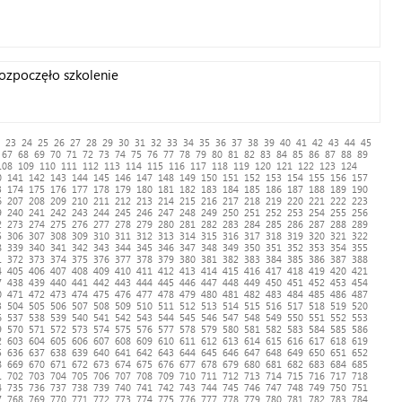
ozpoczęło szkolenie
23
24
25
26
27
28
29
30
31
32
33
34
35
36
37
38
39
40
41
42
43
44
45
67
68
69
70
71
72
73
74
75
76
77
78
79
80
81
82
83
84
85
86
87
88
89
108
109
110
111
112
113
114
115
116
117
118
119
120
121
122
123
124
0
141
142
143
144
145
146
147
148
149
150
151
152
153
154
155
156
157
3
174
175
176
177
178
179
180
181
182
183
184
185
186
187
188
189
190
6
207
208
209
210
211
212
213
214
215
216
217
218
219
220
221
222
223
9
240
241
242
243
244
245
246
247
248
249
250
251
252
253
254
255
256
2
273
274
275
276
277
278
279
280
281
282
283
284
285
286
287
288
289
5
306
307
308
309
310
311
312
313
314
315
316
317
318
319
320
321
322
8
339
340
341
342
343
344
345
346
347
348
349
350
351
352
353
354
355
1
372
373
374
375
376
377
378
379
380
381
382
383
384
385
386
387
388
4
405
406
407
408
409
410
411
412
413
414
415
416
417
418
419
420
421
7
438
439
440
441
442
443
444
445
446
447
448
449
450
451
452
453
454
0
471
472
473
474
475
476
477
478
479
480
481
482
483
484
485
486
487
3
504
505
506
507
508
509
510
511
512
513
514
515
516
517
518
519
520
6
537
538
539
540
541
542
543
544
545
546
547
548
549
550
551
552
553
9
570
571
572
573
574
575
576
577
578
579
580
581
582
583
584
585
586
2
603
604
605
606
607
608
609
610
611
612
613
614
615
616
617
618
619
5
636
637
638
639
640
641
642
643
644
645
646
647
648
649
650
651
652
8
669
670
671
672
673
674
675
676
677
678
679
680
681
682
683
684
685
1
702
703
704
705
706
707
708
709
710
711
712
713
714
715
716
717
718
4
735
736
737
738
739
740
741
742
743
744
745
746
747
748
749
750
751
7
768
769
770
771
772
773
774
775
776
777
778
779
780
781
782
783
784