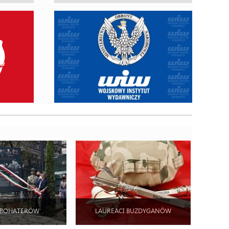
 BOHATERÓW
LAUREACI BUZDYGANÓW