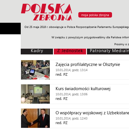
moja polska zbrojna
Od 25 maja 2018 r. obowiązuje w Polsce Rozporządzenie Parlamentu Europejskieg
Armia
Poligon
Sprzęt
Misje
Polityka
Prawo
W związku z powyższym przygotowaliśmy dla Państwa inform
Prosimy o 
Kadry
Z Jednostek
Patronaty Medial
Zajęcia profilaktyczne w Olsztynie
10.01.2014, godz. 13:14
red. PZ
Kurs świadomości kulturowej
10.01.2014, godz. 13:06
red. PZ
O współpracy wojskowej z Uzbekista
10.01.2014, godz. 12:43
red. PZ