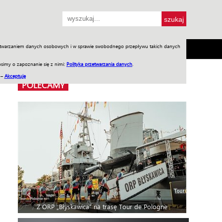
przetwarzaniem danych osobowych i w sprawie swobodnego przepływu takich danych
SH
SKLEP
Jednodniówki
Praca w WIW
simy o zapoznanie się z nimi:
Polityka przetwarzania danych
.
 –
Akceptuję
POLECAMY
Z ORP „Błyskawica” na trasę Tour de Pologne