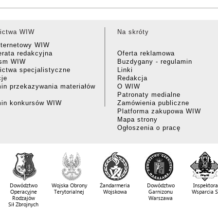
ictwa WIW
Na skróty
nternetowy WIW
rata redakcyjna
Oferta reklamowa
ism WIW
Buzdygany - regulamin
ctwa specjalistyczne
Linki
cje
Redakcja
in przekazywania materiałów
O WIW
Patronaty medialne
min konkursów WIW
Zamówienia publiczne
Platforma zakupowa WIW
Mapa strony
Ogłoszenia o pracę
Dowództwo
Wojska Obrony
Żandarmeria
Dowództwo
Inspektora
Operacyjne
Terytorialnej
Wojskowa
Garnizonu
Wsparcia 
Rodzajów
Warszawa
Sił Zbrojnych