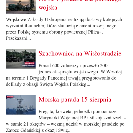
wojska
Wojskowe Zakłady Uzbrojenia realizują dostawy kolejnych
wyrzutni iLauncher, które stanowią element rozwijanego
przez Polskę systemu obrony powietrznej Pilica+.
Przekazani...
Szachownica na Wisłostradzie
Ponad 600 żołnierzy i przeszło 200
jednostek sprzętu wojskowego. W Wesołej
na terenie 1 Brygady Pancernej trwają przygotowania do
defilady z okazji Święta Wojska Polskieg...
Morska parada 15 sierpnia
Fregata, korweta, jednostki pomocnicze
Marynarki Wojennej RP i sił sojuszniczych –
w sumie 21 okrętów – wezmą udział w morskiej paradzie po
Zatoce Gdańskiej z okazji Świę...