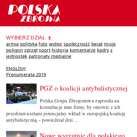
WYBIERZ DZIAŁ
armia
polityka
foto
wideo
społeczność
świat
misje
poligon
sprzęt
sport
historia
komentarze
kadry
z
jednostek
patronaty medialne
ENGLISH
Prenumerata 2019
PGZ o koalicji antybalistycznej
Polska Grupa Zbrojeniowa zaprosiła na
konsultacje inne firmy, by omówić z ich
przedstawicielami potencjalny wkład w europejską koalicję
antybalistyczną – powiedział dziś ...
Nowe wyrzutnie dla polskiego