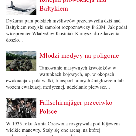
Bałtykiem
Dyżurna para polskich myśliwców przechwyciła dziś nad
Bałtykiem rosyjski samolot rozpoznawczy Ił-20M. Jak podał
wicepremier Władysław Kosiniak-Kamysz, do zdarzenia
doszło...
Młodzi medycy na poligonie
Tamowanie masywnych krwotoków w
warunkach bojowych, np. w okopach,
ewakuacja z pola walki, transport rannych śmigłowcem lub
wozem ewakuacji medycznej, udzielanie pierwsze...
Fallschirmjäger przeciwko
Polsce
W 1935 roku Armia Czerwona rozgrywała pod Kijowem
wielkie manewry. Stały się one areną, na której