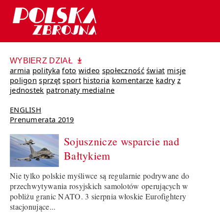
WYBIERZ DZIAŁ
armia
polityka
foto
wideo
społeczność
świat
misje
poligon
sprzęt
sport
historia
komentarze
kadry
z
jednostek
patronaty medialne
ENGLISH
Prenumerata 2019
Sojusznicze wsparcie nad
Bałtykiem
Nie tylko polskie myśliwce są regularnie podrywane do
przechwytywania rosyjskich samolotów operujących w
pobliżu granic NATO. 3 sierpnia włoskie Eurofightery
stacjonujące...