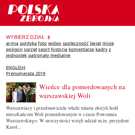
WYBIERZ DZIAŁ
armia
polityka
foto
wideo
społeczność
świat
misje
poligon
sprzęt
sport
historia
komentarze
kadry
z
jednostek
patronaty medialne
ENGLISH
Prenumerata 2019
Wieńce dla pomordowanych na
warszawskiej Woli
Warszawiacy i przedstawiciele władz miasta złożyli hołd
mieszkańcom Woli pomordowanym w czasie Powstania
Warszawskiego. W uroczystości wzięli udział m.in. prezydent
Karol...