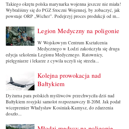
Takiego okrętu polska marynarka wojenna jeszcze nie miała!
Wybraliśmy się do PGZ Stoczni Wojennej, by zobaczyć, jak
powstaje ORP „Wicher”. Podejrzyj proces produkcji od m...
Legion Medyczny na poligonie
W Wojskowym Centrum Kształcenia
Medycznego w Łodzi zakończyła się druga
edycja szkolenia Legionu Medycznego. Ratownicy,
pielęgniarze i lekarze z cywila uczyli się strzela...
Kolejna prowokacja nad
Bałtykiem
Dyżurna para polskich myśliwców przechwyciła dziś nad
Bałtykiem rosyjski samolot rozpoznawczy Ił-20M. Jak podał
wicepremier Władysław Kosiniak-Kamysz, do zdarzenia
doszło...
Młodzi medycy na poligonie