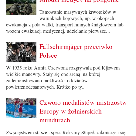
Tamowanie masywnych krwotoków w
warunkach bojowych, np. w okopach,
ewakuacja z pola walki, transport rannych śmigłowcem lub
wozem ewakuacji medycznej, udzielanie pierwsze...
Fallschirmjäger przeciwko
Polsce
W 1935 roku Armia Czerwona rozgrywała pod Kijowem
wielkie manewry. Stały się one areną, na której
zademonstrowano możliwości oddziałów
powietrznodesantowych. Krótko po ty...
Czworo medalistów mistrzostw
Europy w żołnierskich
mundurach
Zwycięstwem st. szer. spec. Roksany Słupek zakończyła się