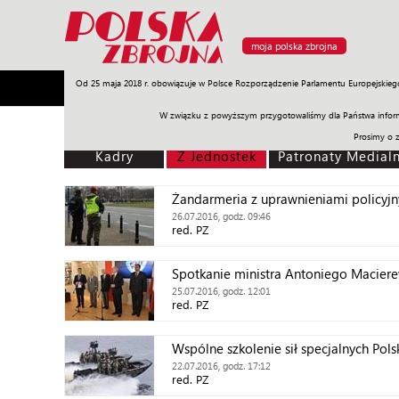
moja polska zbrojna
Od 25 maja 2018 r. obowiązuje w Polsce Rozporządzenie Parlamentu Europejskieg
Armia
Poligon
Sprzęt
Misje
Polityka
Prawo
W związku z powyższym przygotowaliśmy dla Państwa inform
Prosimy o 
Kadry
Z Jednostek
Patronaty Medial
Żandarmeria z uprawnieniami policyj
26.07.2016, godz. 09:46
red. PZ
Spotkanie ministra Antoniego Macier
25.07.2016, godz. 12:01
red. PZ
Wspólne szkolenie sił specjalnych Pols
22.07.2016, godz. 17:12
red. PZ