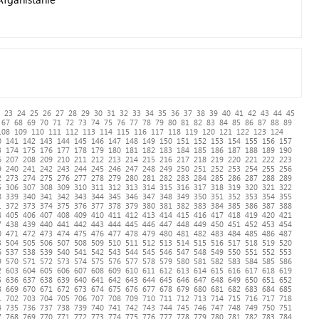
23
24
25
26
27
28
29
30
31
32
33
34
35
36
37
38
39
40
41
42
43
44
45
67
68
69
70
71
72
73
74
75
76
77
78
79
80
81
82
83
84
85
86
87
88
89
108
109
110
111
112
113
114
115
116
117
118
119
120
121
122
123
124
0
141
142
143
144
145
146
147
148
149
150
151
152
153
154
155
156
157
3
174
175
176
177
178
179
180
181
182
183
184
185
186
187
188
189
190
6
207
208
209
210
211
212
213
214
215
216
217
218
219
220
221
222
223
9
240
241
242
243
244
245
246
247
248
249
250
251
252
253
254
255
256
2
273
274
275
276
277
278
279
280
281
282
283
284
285
286
287
288
289
5
306
307
308
309
310
311
312
313
314
315
316
317
318
319
320
321
322
8
339
340
341
342
343
344
345
346
347
348
349
350
351
352
353
354
355
1
372
373
374
375
376
377
378
379
380
381
382
383
384
385
386
387
388
4
405
406
407
408
409
410
411
412
413
414
415
416
417
418
419
420
421
7
438
439
440
441
442
443
444
445
446
447
448
449
450
451
452
453
454
0
471
472
473
474
475
476
477
478
479
480
481
482
483
484
485
486
487
3
504
505
506
507
508
509
510
511
512
513
514
515
516
517
518
519
520
6
537
538
539
540
541
542
543
544
545
546
547
548
549
550
551
552
553
9
570
571
572
573
574
575
576
577
578
579
580
581
582
583
584
585
586
2
603
604
605
606
607
608
609
610
611
612
613
614
615
616
617
618
619
5
636
637
638
639
640
641
642
643
644
645
646
647
648
649
650
651
652
8
669
670
671
672
673
674
675
676
677
678
679
680
681
682
683
684
685
1
702
703
704
705
706
707
708
709
710
711
712
713
714
715
716
717
718
4
735
736
737
738
739
740
741
742
743
744
745
746
747
748
749
750
751
7
768
769
770
771
772
773
774
775
776
777
778
779
780
781
782
783
784