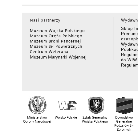
Nasi partnerzy
Wydawn
Sklep I
Muzeum Wojska Polskiego
Prenume
Muzeum Oręża Polskiego
czasop
Muzeum Broni Pancernej
Wydawni
Muzeum Sił Powietrznych
Publika
Centrum Weterana
Regulam
Muzeum Marynarki Wojennej
do WIW
Regula
Ministerstwo
Wojsko Polskie
Sztab Generalny
Dowództwo
Obrony Narodowej
Wojska Polskiego
Generalne
Rodzajów Sił
Zbrojnych