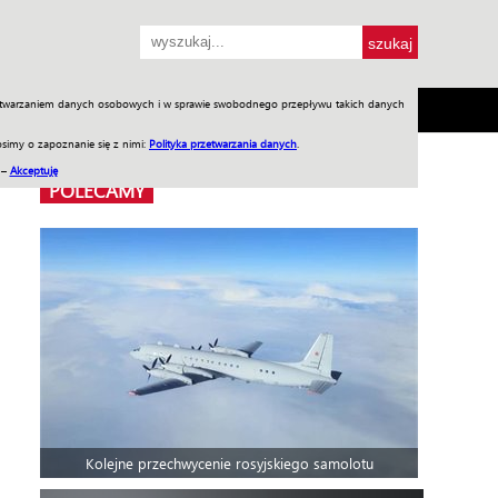
przetwarzaniem danych osobowych i w sprawie swobodnego przepływu takich danych
SH
SKLEP
Jednodniówki
Praca w WIW
simy o zapoznanie się z nimi:
Polityka przetwarzania danych
.
 –
Akceptuję
POLECAMY
Kolejne przechwycenie rosyjskiego samolotu