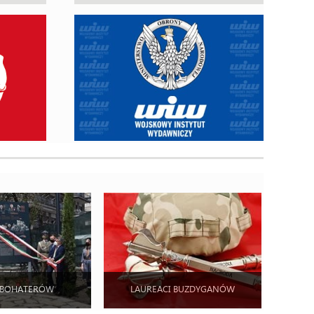
 BOHATERÓW
LAUREACI BUZDYGANÓW