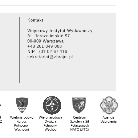
Kontakt
Wojskowy Instytut Wydawniczy
Al. Jerozolimskie 97
00-909 Warszawa
+48 261 849 008
NIP: 701-02-67-116
sekretariat@zbrojni.pl
t
Wielonarodowy
Wielonarodowa
Centrum
Agencja
SZ
Korpus
Dywizja
Szkolenia Sił
Uzbrojenia
Północno-
Północny-
Połączonych
Wschodni
Wschód
NATO (JFTC)