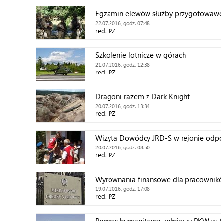
Egzamin elewów służby przygotowawc
22.07.2016, godz. 07:48
red. PZ
Szkolenie lotnicze w górach
21.07.2016, godz. 12:38
red. PZ
Dragoni razem z Dark Knight
20.07.2016, godz. 13:34
red. PZ
Wizyta Dowódcy JRD-S w rejonie odpo
20.07.2016, godz. 08:50
red. PZ
Wyrównania finansowe dla pracownik
19.07.2016, godz. 17:08
red. PZ
Pomoc humanitarna żołnierzy PKW w A