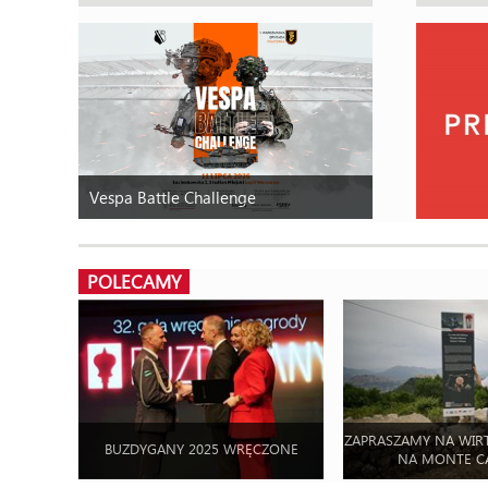
Vespa Battle Challenge
POLECAMY
ZAPRASZAMY NA WIR
BUZDYGANY 2025 WRĘCZONE
NA MONTE C