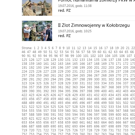
19.07.2016, godz. 11:38
red. PZ
II Zlot Zimnowojenny w Kołobrzegu
19.07.2016, godz. 10:25
red. PZ
Strona:
1
2
3
4
5
6
7
8
9
10
11
12
13
14
15
16
17
18
19
20
21
22
46
47
48
49
50
51
52
53
54
55
56
57
58
59
60
61
62
63
64
65
66
90
91
92
93
94
95
96
97
98
99
100
101
102
103
104
105
106
107
125
126
127
128
129
130
131
132
133
134
135
136
137
138
139
14
158
159
160
161
162
163
164
165
166
167
168
169
170
171
172
17
191
192
193
194
195
196
197
198
199
200
201
202
203
204
205
20
224
225
226
227
228
229
230
231
232
233
234
235
236
237
238
23
257
258
259
260
261
262
263
264
265
266
267
268
269
270
271
27
290
291
292
293
294
295
296
297
298
299
300
301
302
303
304
30
323
324
325
326
327
328
329
330
331
332
333
334
335
336
337
33
356
357
358
359
360
361
362
363
364
365
366
367
368
369
370
37
389
390
391
392
393
394
395
396
397
398
399
400
401
402
403
40
422
423
424
425
426
427
428
429
430
431
432
433
434
435
436
43
455
456
457
458
459
460
461
462
463
464
465
466
467
468
469
47
488
489
490
491
492
493
494
495
496
497
498
499
500
501
502
50
521
522
523
524
525
526
527
528
529
530
531
532
533
534
535
53
554
555
556
557
558
559
560
561
562
563
564
565
566
567
568
56
587
588
589
590
591
592
593
594
595
596
597
598
599
600
601
60
620
621
622
623
624
625
626
627
628
629
630
631
632
633
634
63
653
654
655
656
657
658
659
660
661
662
663
664
665
666
667
66
686
687
688
689
690
691
692
693
694
695
696
697
698
699
700
70
719
720
721
722
723
724
725
726
727
728
729
730
731
732
733
73
752
753
754
755
756
757
758
759
760
761
762
763
764
765
766
76