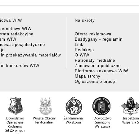
ictwa WIW
Na skróty
nternetowy WIW
rata redakcyjna
Oferta reklamowa
ism WIW
Buzdygany - regulamin
ctwa specjalistyczne
Linki
cje
Redakcja
in przekazywania materiałów
O WIW
Patronaty medialne
min konkursów WIW
Zamówienia publiczne
Platforma zakupowa WIW
Mapa strony
Ogłoszenia o pracę
Dowództwo
Wojska Obrony
Żandarmeria
Dowództwo
Inspektora
Operacyjne
Terytorialnej
Wojskowa
Garnizonu
Wsparcia 
Rodzajów
Warszawa
Sił Zbrojnych