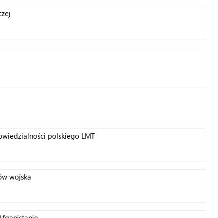
zej
wiedzialności polskiego LMT
ów wojska
fganistanie