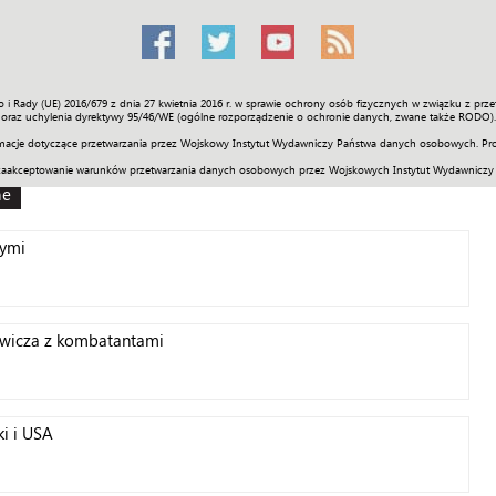
o i Rady (UE) 2016/679 z dnia 27 kwietnia 2016 r. w sprawie ochrony osób fizycznych w związku z 
Świat
Społeczność
Sport
Historia
Galerie
Wideo
ENGLI
oraz uchylenia dyrektywy 95/46/WE (ogólne rozporządzenie o ochronie danych, zwane także RODO).
acje dotyczące przetwarzania przez Wojskowy Instytut Wydawniczy Państwa danych osobowych. Pro
zaakceptowanie warunków przetwarzania danych osobowych przez Wojskowych Instytut Wydawniczy
ne
nymi
ewicza z kombatantami
ki i USA