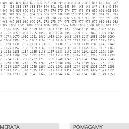
0
801
802
803
804
805
806
807
808
809
810
811
812
813
814
815
816
817
3
834
835
836
837
838
839
840
841
842
843
844
845
846
847
848
849
850
6
867
868
869
870
871
872
873
874
875
876
877
878
879
880
881
882
883
9
900
901
902
903
904
905
906
907
908
909
910
911
912
913
914
915
916
2
933
934
935
936
937
938
939
940
941
942
943
944
945
946
947
948
949
5
966
967
968
969
970
971
972
973
974
975
976
977
978
979
980
981
982
8
999
1000
1001
1002
1003
1004
1005
1006
1007
1008
1009
1010
1011
1012
25
1026
1027
1028
1029
1030
1031
1032
1033
1034
1035
1036
1037
1038
51
1052
1053
1054
1055
1056
1057
1058
1059
1060
1061
1062
1063
1064
77
1078
1079
1080
1081
1082
1083
1084
1085
1086
1087
1088
1089
1090
03
1104
1105
1106
1107
1108
1109
1110
1111
1112
1113
1114
1115
1116
29
1130
1131
1132
1133
1134
1135
1136
1137
1138
1139
1140
1141
1142
55
1156
1157
1158
1159
1160
1161
1162
1163
1164
1165
1166
1167
1168
81
1182
1183
1184
1185
1186
1187
1188
1189
1190
1191
1192
1193
1194
07
1208
1209
1210
1211
1212
1213
1214
1215
1216
1217
1218
1219
1220
33
1234
1235
1236
1237
1238
1239
1240
1241
1242
1243
1244
1245
1246
59
1260
1261
1262
1263
1264
1265
1266
1267
1268
1269
1270
1271
1272
85
1286
1287
1288
1289
1290
1291
1292
1293
1294
1295
1296
1297
1298
11
1312
1313
1314
1315
1316
1317
1318
1319
1320
1321
1322
1323
1324
37
1338
1339
1340
1341
1342
1343
1344
1345
1346
1347
1348
1349
1350
UMERATA
POMAGAMY