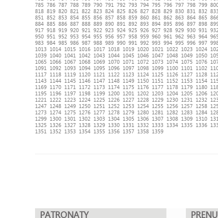
785
786
787
788
789
790
791
792
793
794
795
796
797
798
799
80
818
819
820
821
822
823
824
825
826
827
828
829
830
831
832
83
851
852
853
854
855
856
857
858
859
860
861
862
863
864
865
86
884
885
886
887
888
889
890
891
892
893
894
895
896
897
898
89
917
918
919
920
921
922
923
924
925
926
927
928
929
930
931
93
950
951
952
953
954
955
956
957
958
959
960
961
962
963
964
96
983
984
985
986
987
988
989
990
991
992
993
994
995
996
997
99
1013
1014
1015
1016
1017
1018
1019
1020
1021
1022
1023
1024
10
1039
1040
1041
1042
1043
1044
1045
1046
1047
1048
1049
1050
10
1065
1066
1067
1068
1069
1070
1071
1072
1073
1074
1075
1076
10
1091
1092
1093
1094
1095
1096
1097
1098
1099
1100
1101
1102
11
1117
1118
1119
1120
1121
1122
1123
1124
1125
1126
1127
1128
11
1143
1144
1145
1146
1147
1148
1149
1150
1151
1152
1153
1154
11
1169
1170
1171
1172
1173
1174
1175
1176
1177
1178
1179
1180
11
1195
1196
1197
1198
1199
1200
1201
1202
1203
1204
1205
1206
12
1221
1222
1223
1224
1225
1226
1227
1228
1229
1230
1231
1232
12
1247
1248
1249
1250
1251
1252
1253
1254
1255
1256
1257
1258
12
1273
1274
1275
1276
1277
1278
1279
1280
1281
1282
1283
1284
12
1299
1300
1301
1302
1303
1304
1305
1306
1307
1308
1309
1310
13
1325
1326
1327
1328
1329
1330
1331
1332
1333
1334
1335
1336
13
1351
1352
1353
1354
1355
1356
1357
1358
1359
PATRONATY
PREN