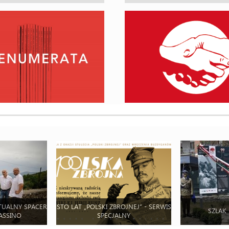
TUALNY SPACER
STO LAT „POLSKI ZBROJNEJ” - SERWIS
SZLAK
ASSINO
SPECJALNY