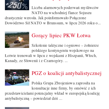
Liczba alarmowych poderwań myśliwców
NATO na wschodniej flance Sojuszu
drastycznie wzrosła. Jak poinformowało Połączone
Dowództwo Sił NATO w Brunssum, w lipcu 2026 roku o...
Gorący lipiec PKW Łotwa
Szkolenie taktyczne i ogniowe – żołnierze
polskiego kontyngentu wojskowego na
Łotwie trenowali w lipcu z wojskami z Hiszpanii, Włoch,
Kanady, ze Słowenii i z Czarnogóry. ...
PGZ o koalicji antybalistycznej
Polska Grupa Zbrojeniowa zaprosiła na
konsultacje inne firmy, by omówić z ich
przedstawicielami potencjalny wkład w europejską koalicję
antybalistyczną – powiedział dziś ...