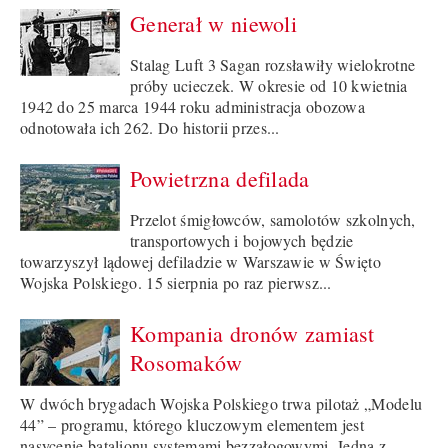
Generał w niewoli
Stalag Luft 3 Sagan rozsławiły wielokrotne
próby ucieczek. W okresie od 10 kwietnia
1942 do 25 marca 1944 roku administracja obozowa
odnotowała ich 262. Do historii przes...
Powietrzna defilada
Przelot śmigłowców, samolotów szkolnych,
transportowych i bojowych będzie
towarzyszył lądowej defiladzie w Warszawie w Święto
Wojska Polskiego. 15 sierpnia po raz pierwsz...
Kompania dronów zamiast
Rosomaków
W dwóch brygadach Wojska Polskiego trwa pilotaż „Modelu
44” – programu, którego kluczowym elementem jest
nasycenie batalionu systemami bezzałogowymi. Jedną z