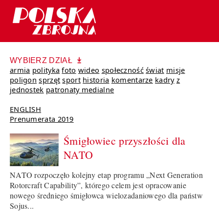
WYBIERZ DZIAŁ
armia
polityka
foto
wideo
społeczność
świat
misje
poligon
sprzęt
sport
historia
komentarze
kadry
z
jednostek
patronaty medialne
ENGLISH
Prenumerata 2019
Śmigłowiec przyszłości dla
NATO
NATO rozpoczęło kolejny etap programu „Next Generation
Rotorcraft Capability”, którego celem jest opracowanie
nowego średniego śmigłowca wielozadaniowego dla państw
Sojus...