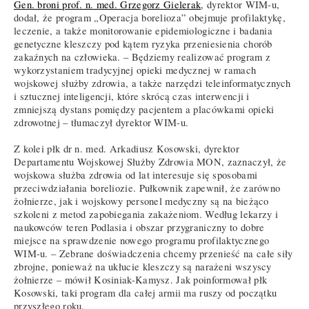
Gen. broni prof. n. med. Grzegorz Gielerak
, dyrektor WIM-u,
dodał, że program „Operacja borelioza” obejmuje profilaktykę,
leczenie, a także monitorowanie epidemiologiczne i badania
genetyczne kleszczy pod kątem ryzyka przeniesienia chorób
zakaźnych na człowieka. – Będziemy realizować program z
wykorzystaniem tradycyjnej opieki medycznej w ramach
wojskowej służby zdrowia, a także narzędzi teleinformatycznych
i sztucznej inteligencji, które skrócą czas interwencji i
zmniejszą dystans pomiędzy pacjentem a placówkami opieki
zdrowotnej – tłumaczył dyrektor WIM-u.
Z kolei płk dr n. med. Arkadiusz Kosowski, dyrektor
Departamentu Wojskowej Służby Zdrowia MON, zaznaczył, że
wojskowa służba zdrowia od lat interesuje się sposobami
przeciwdziałania boreliozie. Pułkownik zapewnił, że zarówno
żołnierze, jak i wojskowy personel medyczny są na bieżąco
szkoleni z metod zapobiegania zakażeniom. Według lekarzy i
naukowców teren Podlasia i obszar przygraniczny to dobre
miejsce na sprawdzenie nowego programu profilaktycznego
WIM-u. – Zebrane doświadczenia chcemy przenieść na całe siły
zbrojne, ponieważ na ukłucie kleszczy są narażeni wszyscy
żołnierze – mówił Kosiniak-Kamysz. Jak poinformował płk
Kosowski, taki program dla całej armii ma ruszy od początku
przyszłego roku.