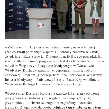
– Żołnierze i funkcjonariusze pełniący misję na wschodniej
granicy kraju potrzebują wsparcia i ochrony państwa w każdej
dziedzinie, także zdrowia. Dlatego od najbliższego poniedziałku
startuje dla nich nowy program profilaktyki i leczenia boreliozy –
mówił w
Wojskowym Instytucie Medycznym
w Warszawie
Władysław Kosiniak-Kamysz, wicepremier, minister obrony
narodowej. Program „Operacja borelioza” opracował Wojskowy
Instytut Medyczny – Państwowy Instytut Badawczy wspólnie z
Wydziałem Biologii Uniwersytetu Warszawskiego.
Wicepremier Kosiniak-Kamysz zaznaczył, że tereny położone
przy granicy z Białorusią ze względu na swoją specyfikę
przyrodniczą, to obszar szczególnie zagrożony obecnością
kleszczy. Z tego powodu
osoby pełniące tam służbę są narażone