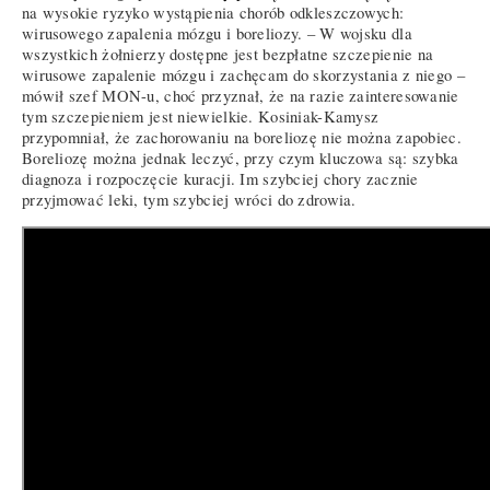
na wysokie ryzyko wystąpienia chorób odkleszczowych:
wirusowego zapalenia mózgu i boreliozy. – W wojsku dla
wszystkich żołnierzy dostępne jest bezpłatne szczepienie na
wirusowe zapalenie mózgu i zachęcam do skorzystania z niego –
mówił szef MON-u, choć przyznał, że na razie zainteresowanie
tym szczepieniem jest niewielkie. Kosiniak-Kamysz
przypomniał, że zachorowaniu na boreliozę nie można zapobiec.
Boreliozę można jednak leczyć, przy czym kluczowa są: szybka
diagnoza i rozpoczęcie kuracji. Im szybciej chory zacznie
przyjmować leki, tym szybciej wróci do zdrowia.