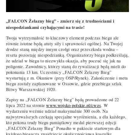
„FALCON Żelazny bieg” - zmierz się z trudnościami i
niespodziankami czyhającymi na trasie!
Twoja wytrzymałość to kluczowy element podczas biegu ale
równie istotne będą atuty siły i sprawności ogólnej. Na Twojej
drodze staną między innym czołgi oraz przeszkoda wodna –
reszta pozostaję niespodzianką. Organizatorzy biegu podkreślają,
że udział w biegu to niezwykła okazja, aby poczuć się jak na
poligonie. Zawodnicy, którzy staną do rywalizacji będą mieli do
pokonania 13 km. Uczestnicy „FALCON Żelazny Bieg”
wystartują z m. Okuniew (przy OSP/Rynek). Zakończenie i meta
biegu zostały zaplanowane w Ossowie, gdzie przebiega szlak
Bitwy Warszawskiej 1920.
Zapisy na „FALCON Żelazny bieg” będą prowadzone od 22
lipca 2022 na stronie
www.wojsko-polskie.pl/cwzs
. W
wydarzeniu weźmie udział maksymalnie 300 osób. Na
najwytrwalszych czekają specjalne wyróżnienia, a dla każdego,
kto pokona trudy biegu pamiątkowy medal pierwszej edycji
„FALCON Żelazny Bieg” Ponadto w pakiecie startowym dla
każdego biegacza znajdziecie okolicznościową koszulkę