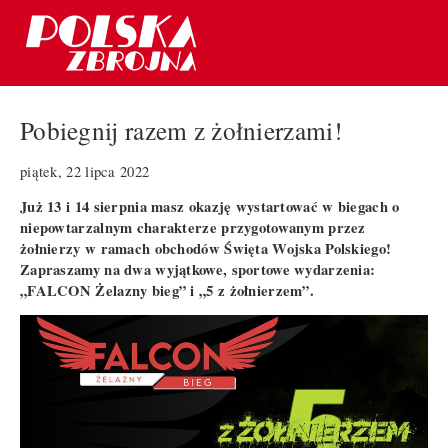
Pobiegnij razem z żołnierzami!
piątek, 22 lipca 2022
Już 13 i 14 sierpnia masz okazję wystartować w biegach o
niepowtarzalnym charakterze przygotowanym przez
żołnierzy w ramach obchodów Święta Wojska Polskiego!
Zapraszamy na dwa wyjątkowe, sportowe wydarzenia:
„FALCON Żelazny bieg” i „5 z żołnierzem”.