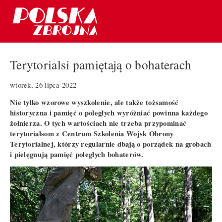
Terytorialsi pamiętają o bohaterach
wtorek, 26 lipca 2022
Nie tylko wzorowe wyszkolenie, ale także tożsamość
historyczna i pamięć o poległych wyróżniać powinna każdego
żołnierza. O tych wartościach nie trzeba przypominać
terytorialsom z Centrum Szkolenia Wojsk Obrony
Terytorialnej, którzy regularnie dbają o porządek na grobach
i pielęgnują pamięć poległych bohaterów.