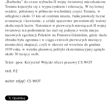
„Barbarka” do czasu wybuchu II wojny światowej mieszkańcom
Torunia kojarzyła się z wypoczynkiem i rekreacją. W tej leśnej
osadzie, położonej w północno-wschodniej części Torunia, w
odległości około 13 km od centrum miasta, funkcjonowały liczne
restauracje i kawiarnie, a szlaki spacerowe prezentowały walory
okolicznych lasów. Natomiast w pierwszych miesiącach II wojny
światowej ten podtoruński las stał się jednym z wielu miejsc
masowych egzekucji Polaków na Pomorzu Gdańskim, gdzie skala
zbrodni była ogromna i w ciągu czterech pierwszych miesięcy
niemieckiej okupacji, czyli w okresie od września do grudnia
1939 roku, w wyniku planowej polityki eksterminacyjnej zginęło
około 30 tysięcy osób.
Tekst: ppor. Krzysztof Wójcik/ oficer prasowy CS WOT
red. PZ
autor zdjęć: CS WOT