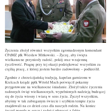
Życzenia złożył również wszystkim zgromadzonym komendant
CPdMZ płk Wiesław Mitkowski. – Życzę, aby święta
wielkanocne przyniosły radość, pokój oraz wzajemną
życzliwość. Pragnę przy tej okazji podziękować wszystkim za
ciężką pracę, z której jestem bardzo zadowolony – podkreślił.
Zgodnie z chrześcijańską tradycją, kapelan garnizonu w
Kielcach ksiądz ppłk Witold Mach poświęcił pokarmy
przygotowane na wielkanocne śniadanie. Złożył także życzenia
radosnych świąt wielkanocnych, wypełnionych nadzieją budzącej
się do życia wiosny i wiarą w sens życia. Życzył wszystkim,
abyśmy w tak zabieganym świecie i szybkim tempie życia
znajdowali na co dzień czas dla naszych rodzin. Na koniec
życzył pogody w sercu i radości płynącej z faktu