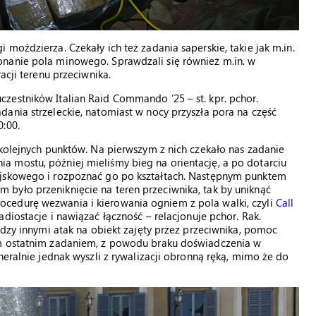
moździerza. Czekały ich też zadania saperskie, takie jak m.in.
onanie pola minowego. Sprawdzali się również m.in. w
acji terenu przeciwnika.
zestników Italian Raid Commando ’25 – st. kpr. pchor.
ania strzeleckie, natomiast w nocy przyszła pora na część
:00.
 kolejnych punktów. Na pierwszym z nich czekało nas zadanie
 mostu, później mieliśmy bieg na orientację, a po dotarciu
ojskowego i rozpoznać go po kształtach. Następnym punktem
było przeniknięcie na teren przeciwnika, tak by uniknąć
cedurę wezwania i kierowania ogniem z pola walki, czyli
Call
iostacje i nawiązać łączność – relacjonuje pchor. Rak.
ędzy innymi atak na obiekt zajęty przez przeciwnika, pomoc
ym ostatnim zadaniem, z powodu braku doświadczenia w
neralnie jednak wyszli z rywalizacji obronną ręką, mimo że do