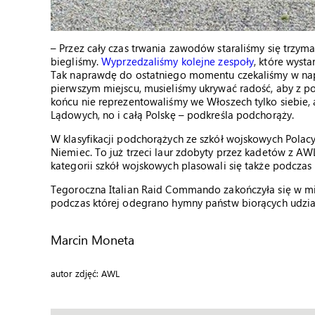
– Przez cały czas trwania zawodów staraliśmy się trzym
biegliśmy.
Wyprzedzaliśmy kolejne zespoły
, które wyst
Tak naprawdę do ostatniego momentu czekaliśmy w napi
pierwszym miejscu, musieliśmy ukrywać radość, aby z p
końcu nie reprezentowaliśmy we Włoszech tylko siebie,
Lądowych, no i całą Polskę – podkreśla podchorąży.
W klasyfikacji podchorążych ze szkół wojskowych Polacy
Niemiec. To już trzeci laur zdobyty przez kadetów z A
kategorii szkół wojskowych plasowali się także podczas 
Tegoroczna Italian Raid Commando zakończyła się w mie
podczas której odegrano hymny państw biorących udzia
Marcin Moneta
autor zdjęć: AWL