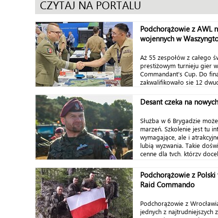
CZYTAJ NA PORTALU
Podchorążowie z AWL n
wojennych w Waszyngto
Aż 55 zespołów z całego ś
prestiżowym turnieju gier 
Commandant’s Cup. Do fin
zakwalifikowało się 12 dwu
Desant czeka na nowych
Służba w 6 Brygadzie może
marzeń. Szkolenie jest tu in
wymagające, ale i atrakcyjne
lubią wyzwania. Takie dośw
cenne dla tych, którzy doce
Podchorążowie z Polski w
Raid Commando
Podchorążowie z Wrocławia
jednych z najtrudniejszych