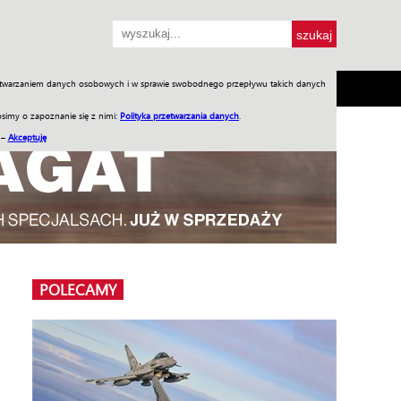
przetwarzaniem danych osobowych i w sprawie swobodnego przepływu takich danych
SH
SKLEP
Jednodniówki
Praca w WIW
simy o zapoznanie się z nimi:
Polityka przetwarzania danych
.
 –
Akceptuję
POLECAMY