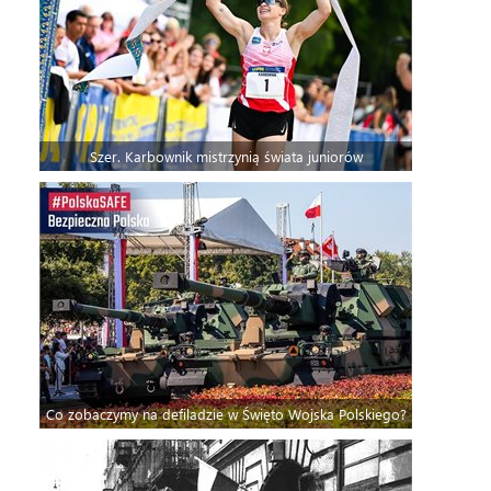
Szer. Karbownik mistrzynią świata juniorów
Co zobaczymy na defiladzie w Święto Wojska Polskiego?