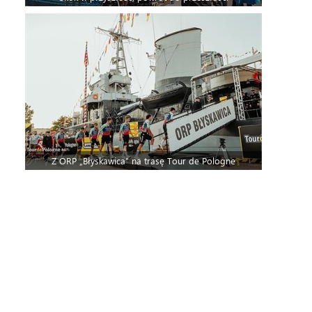
Z ORP „Błyskawica” na trasę Tour de Pologne