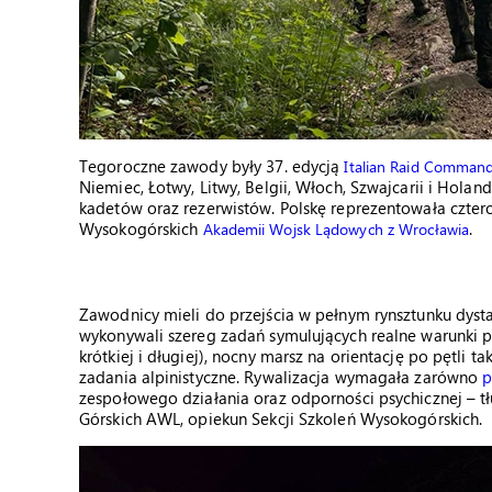
Tegoroczne zawody były 37. edycją
Italian Raid Comman
Niemiec, Łotwy, Litwy, Belgii, Włoch, Szwajcarii i Hol
kadetów oraz rezerwistów. Polskę reprezentowała czte
Wysokogórskich
.
Akademii Wojsk Lądowych z Wrocławia
Zawodnicy mieli do przejścia w pełnym rynsztunku dysta
wykonywali szereg zadań symulujących realne warunki pol
krótkiej i długiej), nocny marsz na orientację po pętli t
zadania alpinistyczne. Rywalizacja wymagała zarówno
p
zespołowego działania oraz odporności psychicznej – t
Górskich AWL, opiekun Sekcji Szkoleń Wysokogórskich.