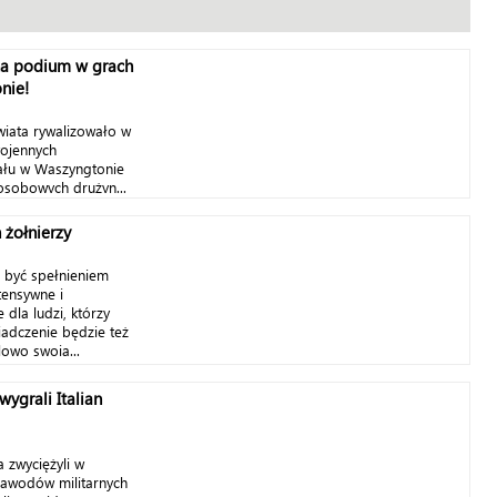
a podium w grach
nie!
wiata rywalizowało w
wojennych
ału w Waszyngtonie
osobowych drużyn...
 żołnierzy
 być spełnieniem
tensywne i
 dla ludzi, którzy
iadczenie będzie też
lowo swoją...
ygrali Italian
 zwyciężyli w
 zawodów militarnych