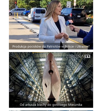
Produkcja pocisków do Patriotów w Polsce i Ukrainie?
Od arkusza blachy do gotowego Miecznika