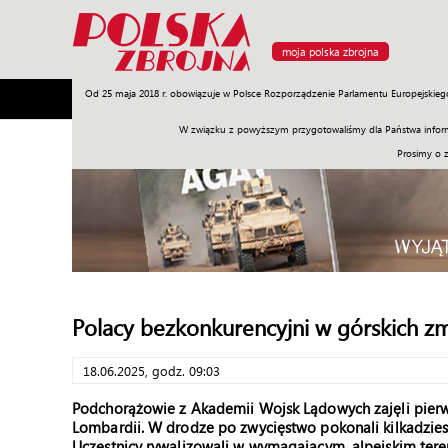
moja polska zbrojna
Od 25 maja 2018 r. obowiązuje w Polsce Rozporządzenie Parlamentu Europejskieg
Armia
Poligon
Sprzęt
Misje
Polityka
Prawo
W związku z powyższym przygotowaliśmy dla Państwa inform
Prosimy o 
Polacy bezkonkurencyjni w górskich 
18.06.2025, godz. 09:03
Podchorążowie z Akademii Wojsk Lądowych zajęli pier
Lombardii. W drodze po zwycięstwo pokonali kilkadzies
Uczestnicy rywalizowali w wymagającym, alpejskim tereni