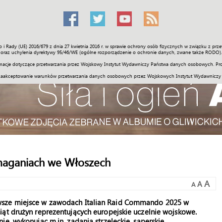
o i Rady (UE) 2016/679 z dnia 27 kwietnia 2016 r. w sprawie ochrony osób fizycznych w związku z 
Świat
Społeczność
Sport
Historia
Galerie
Wideo
ENGLI
oraz uchylenia dyrektywy 95/46/WE (ogólne rozporządzenie o ochronie danych, zwane także RODO).
acje dotyczące przetwarzania przez Wojskowy Instytut Wydawniczy Państwa danych osobowych. Pro
zaakceptowanie warunków przetwarzania danych osobowych przez Wojskowych Instytut Wydawniczy
zmaganiach we Włoszech
A
A
A
wsze miejsce w zawodach Italian Raid Commando 2025 w
iąt drużyn reprezentujących europejskie uczelnie wojskowe.
e, wykonując m.in. zadania strzeleckie, saperskie,