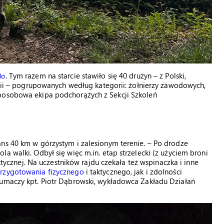
. Tym razem na starcie stawiło się 40 drużyn – z Polski,
do
andii – pogrupowanych według kategorii: żołnierzy zawodowych,
roosobowa ekipa podchorążych z Sekcji Szkoleń
ns 40 km w górzystym i zalesionym terenie. – Po drodze
a walki. Odbył się więc m.in. etap strzelecki (z użyciem broni
aktycznej. Na uczestników rajdu czekała też wspinaczka i inne
rzygotowania fizycznego
i taktycznego, jak i zdolności
łumaczy kpt. Piotr Dąbrowski, wykładowca Zakładu Działań