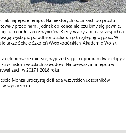
ać jak najlepsze tempo. Na niektórych odcinkach po prostu
artowały przed nami, jednak do końca nie czuliśmy się pewnie.
ęciu na ogłoszenie wyników. Kiedy wyczytano nasz zespół na
owagą wystąpić po odbiór pucharu i jak najlepiej wypaść. W
 ale także Sekcję Szkoleń Wysokogórskich, Akademię Wojsk
 zajęli pierwsze miejsce, wyprzedzając na podium dwie ekipy z
WL-u w historii włoskich zawodów. Na pierwszym miejscu w
rywalizacji w 2017 i 2018 roku.
ście Monza uroczystą defiladą wszystkich uczestników,
ł w wydarzeniu.