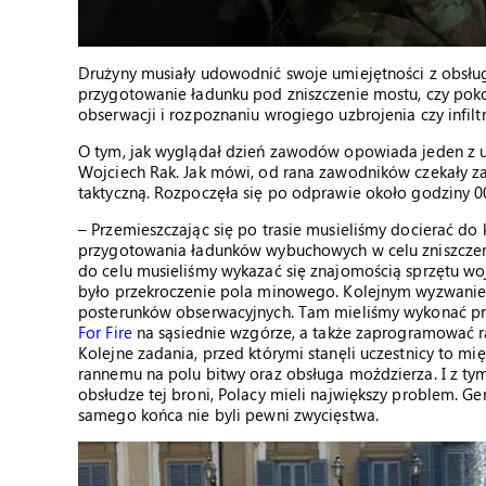
Drużyny musiały udowodnić swoje umiejętności z obsługi 
przygotowanie ładunku pod zniszczenie mostu, czy pok
obserwacji i rozpoznaniu wrogiego uzbrojenia czy infiltr
O tym, jak wyglądał dzień zawodów opowiada jeden z uc
Wojciech Rak. Jak mówi, od rana zawodników czekały zad
taktyczną. Rozpoczęła się po odprawie około godziny 00
– Przemieszczając się po trasie musieliśmy docierać do
przygotowania ładunków wybuchowych w celu zniszczenia
do celu musieliśmy wykazać się znajomością sprzętu w
było przekroczenie pola minowego. Kolejnym wyzwaniem 
posterunków obserwacyjnych. Tam mieliśmy wykonać pro
For Fire
na sąsiednie wzgórze, a także zaprogramować rad
Kolejne zadania, przed którymi stanęli uczestnicy to mi
rannemu na polu bitwy oraz obsługa moździerza. I z t
obsłudze tej broni, Polacy mieli największy problem. Ge
samego końca nie byli pewni zwycięstwa.