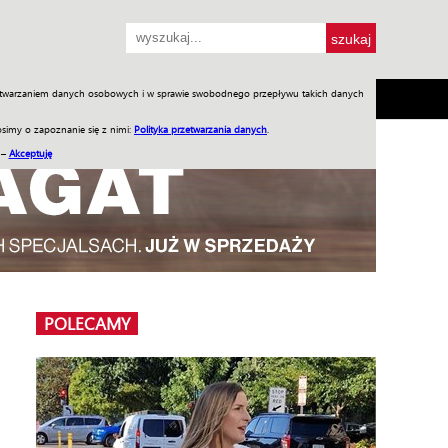
przetwarzaniem danych osobowych i w sprawie swobodnego przepływu takich danych
SH
SKLEP
Jednodniówki
Praca w WIW
simy o zapoznanie się z nimi:
Polityka przetwarzania danych
.
 –
Akceptuję
POLECAMY