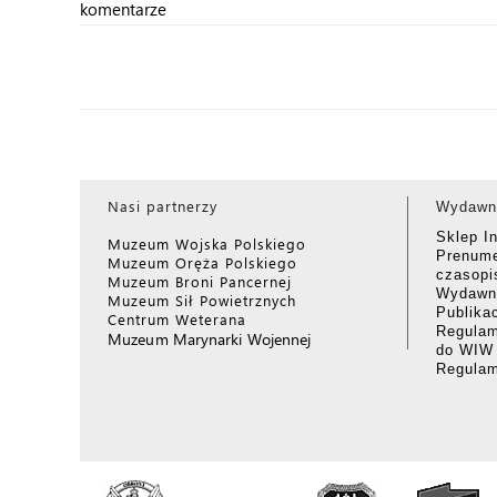
komentarze
Nasi partnerzy
Wydawn
Sklep I
Muzeum Wojska Polskiego
Prenume
Muzeum Oręża Polskiego
czasop
Muzeum Broni Pancernej
Wydawni
Muzeum Sił Powietrznych
Publika
Centrum Weterana
Regulam
Muzeum Marynarki Wojennej
do WIW
Regula