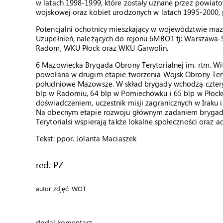
w latach 1998-1999, które zostały uznane przez powiato
wojskowej oraz kobiet urodzonych w latach 1995-2000, 
Potencjalni ochotnicy mieszkający w województwie m
Uzupełnień, należących do rejonu 6MBOT tj: Warszaw
Radom, WKU Płock oraz WKU Garwolin.
6 Mazowiecka Brygada Obrony Terytorialnej im. rtm. Wit
powołana w drugim etapie tworzenia Wojsk Obrony Teryt
południowe Mazowsze. W skład brygady wchodzą cztery ba
blp w Radomiu, 64 blp w Pomiechówku i 65 blp w Płocku.
doświadczeniem, uczestnik misji zagranicznych w Iraku i
Na obecnym etapie rozwoju głównym zadaniem brygady j
Terytorialsi wspierają także lokalne społeczności oraz ad
Tekst: ppor. Jolanta Maciaszek
red. PZ
autor zdjęć: WOT
dodaj komentarz