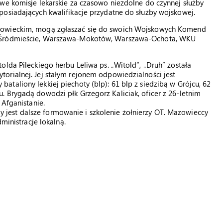
we komisje lekarskie za czasowo niezdolne do czynnej służby
posiadających kwalifikacje przydatne do służby wojskowej.
azowieckim, mogą zgłaszać się do swoich Wojskowych Komend
a-Śródmieście, Warszawa-Mokotów, Warszawa-Ochota, WKU
olda Pileckiego herbu Leliwa ps. „Witold”, „Druh” została
orialnej. Jej stałym rejonem odpowiedzialności jest
taliony lekkiej piechoty (blp): 61 blp z siedzibą w Grójcu, 62
 Brygadą dowodzi płk Grzegorz Kaliciak, oficer z 26-letnim
 Afganistanie.
est dalsze formowanie i szkolenie żołnierzy OT. Mazowieccy
ministracje lokalną.