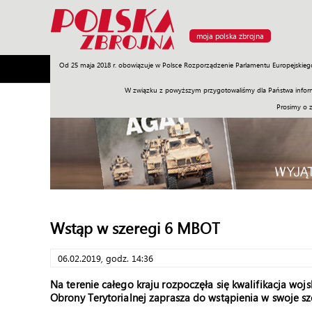
moja polska zbrojna
Od 25 maja 2018 r. obowiązuje w Polsce Rozporządzenie Parlamentu Europejskieg
Armia
Poligon
Sprzęt
Misje
Polityka
Prawo
W związku z powyższym przygotowaliśmy dla Państwa inform
Prosimy o 
Wstąp w szeregi 6 MBOT
06.02.2019, godz. 14:36
Na terenie całego kraju rozpoczęła się kwalifikacja wo
Obrony Terytorialnej zaprasza do wstąpienia w swoje sz