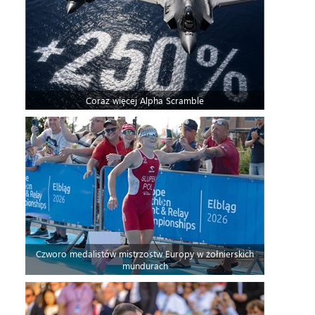
Coraz więcej Alpha Scramble
Czworo medalistów mistrzostw Europy w żołnierskich
mundurach