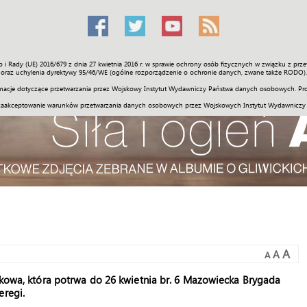
o i Rady (UE) 2016/679 z dnia 27 kwietnia 2016 r. w sprawie ochrony osób fizycznych w związku z 
Świat
Społeczność
Sport
Historia
Galerie
Wideo
ENGLI
oraz uchylenia dyrektywy 95/46/WE (ogólne rozporządzenie o ochronie danych, zwane także RODO).
acje dotyczące przetwarzania przez Wojskowy Instytut Wydawniczy Państwa danych osobowych. Pro
zaakceptowanie warunków przetwarzania danych osobowych przez Wojskowych Instytut Wydawniczy
A
A
A
jskowa, która potrwa do 26 kwietnia br. 6 Mazowiecka Brygada
eregi.