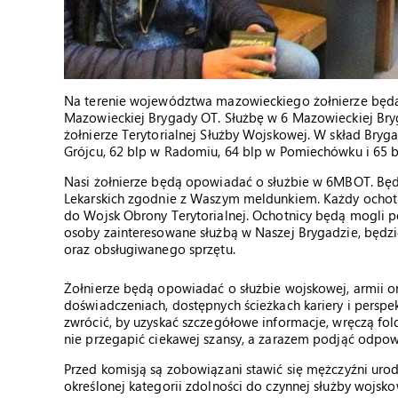
Na terenie województwa mazowieckiego żołnierze będą
Mazowieckiej Brygady OT. Służbę w 6 Mazowieckiej Bryg
żołnierze Terytorialnej Służby Wojskowej. W skład Bryga
Grójcu, 62 blp w Radomiu, 64 blp w Pomiechówku i 65 b
Nasi żołnierze będą opowiadać o służbie w 6MBOT. Będ
Lekarskich zgodnie z Waszym meldunkiem. Każdy ochotni
do Wojsk Obrony Terytorialnej. Ochotnicy będą mogli 
osoby zainteresowane służbą w Naszej Brygadzie, będzi
oraz obsługiwanego sprzętu.
Żołnierze będą opowiadać o służbie wojskowej, armii 
doświadczeniach, dostępnych ścieżkach kariery i persp
zwrócić, by uzyskać szczegółowe informacje, wręczą folde
nie przegapić ciekawej szansy, a zarazem podjąć odpowi
Przed komisją są zobowiązani stawić się mężczyźni urod
określonej kategorii zdolności do czynnej służby wojsk