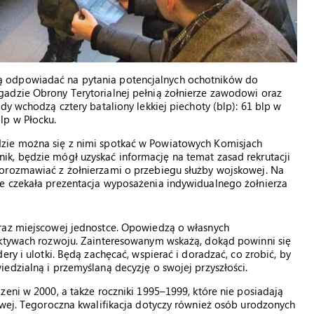
 odpowiadać na pytania potencjalnych ochotników do
adzie Obrony Terytorialnej pełnią żołnierze zawodowi oraz
dy wchodzą cztery bataliony lekkiej piechoty (blp): 61 blp w
lp w Płocku.
zie można się z nimi spotkać w Powiatowych Komisjach
k, będzie mógł uzyskać informację na temat zasad rekrutacji
porozmawiać z żołnierzami o przebiegu służby wojskowej. Na
e czekała prezentacja wyposażenia indywidualnego żołnierza
oraz miejscowej jednostce. Opowiedzą o własnych
ektywach rozwoju. Zainteresowanym wskażą, dokąd powinni się
ry i ulotki. Będą zachęcać, wspierać i doradzać, co zrobić, by
edzialną i przemyślaną decyzję o swojej przyszłości.
zeni w 2000, a także roczniki 1995–1999, które nie posiadają
owej. Tegoroczna kwalifikacja dotyczy również osób urodzonych