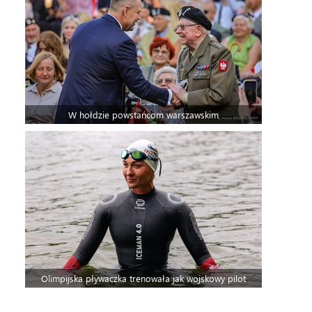
W hołdzie powstańcom warszawskim
Olimpijska pływaczka trenowała jak wojskowy pilot