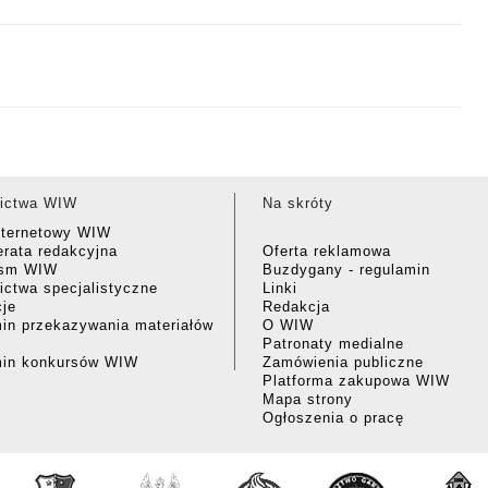
ictwa WIW
Na skróty
nternetowy WIW
rata redakcyjna
Oferta reklamowa
ism WIW
Buzdygany - regulamin
ctwa specjalistyczne
Linki
cje
Redakcja
in przekazywania materiałów
O WIW
Patronaty medialne
min konkursów WIW
Zamówienia publiczne
Platforma zakupowa WIW
Mapa strony
Ogłoszenia o pracę